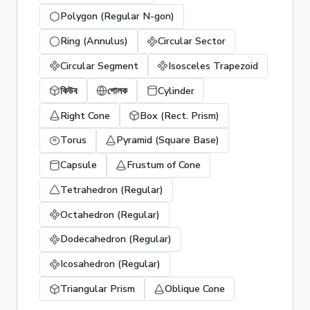
Polygon (Regular N-gon)
Ring (Annulus)
Circular Sector
Circular Segment
Isosceles Trapezoid
কিউব
গোলক
Cylinder
Right Cone
Box (Rect. Prism)
Torus
Pyramid (Square Base)
Capsule
Frustum of Cone
Tetrahedron (Regular)
Octahedron (Regular)
Dodecahedron (Regular)
Icosahedron (Regular)
Triangular Prism
Oblique Cone