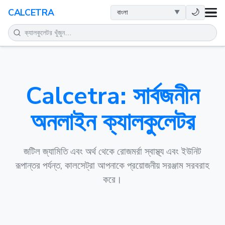
স्বাস্থ্य
🌙
CALCETRA
গণিত
রূপান্তর
Calcetra: সার্বজনীন
বিজ্ঞান
অনলাইন ক্যালকুলেটর
দৈনন্দিন
অন्যান্য সরঞ্জাম
জটিল জ্যামিতি এবং অর্থ থেকে রোজমর্রা স্বাস্থ্য এবং ইউনিট
রূপান্তর পর্যন্ত, কালসেট্রা আপনাকে প্রয়োজনীয় সরঞ্জাম সরবরাহ
করে।