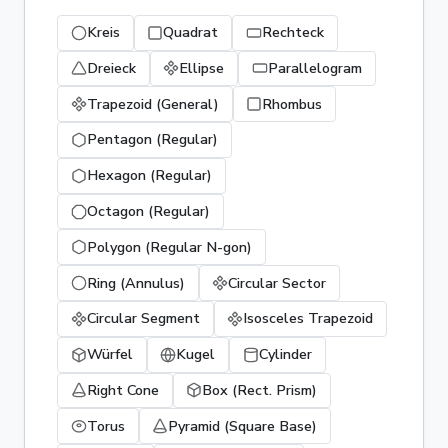
Kreis
Quadrat
Rechteck
Dreieck
Ellipse
Parallelogram
Trapezoid (General)
Rhombus
Pentagon (Regular)
Hexagon (Regular)
Octagon (Regular)
Polygon (Regular N-gon)
Ring (Annulus)
Circular Sector
Circular Segment
Isosceles Trapezoid
Würfel
Kugel
Cylinder
Right Cone
Box (Rect. Prism)
Torus
Pyramid (Square Base)