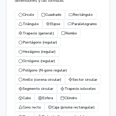
dimensiones y las fórmulas.
Círculo
Cuadrado
Rectángulo
Triángulo
Elipse
Paralelogramo
Trapecio (general)
Rombo
Pentágono (regular)
Hexágono (regular)
Octógono (regular)
Polígono (N-gono regular)
Anillo (corona circular)
Sector circular
Segmento circular
Trapecio isósceles
Cubo
Esfera
Cilindro
Cono recto
Caja (prisma rectangular)