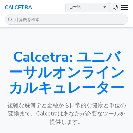
健康
🌙
CALCETRA
数学
変換
Calcetra: ユニバ
科学
ーサルオンライン
日常
カルキュレーター
その他のツール
複雑な幾何学と金融から日常的な健康と単位の
変換まで、Calcetraはあなたが必要なツールを
提供します。