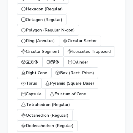
Hexagon (Regular)
Octagon (Regular)
Polygon (Regular N-gon)
Ring (Annulus)
Circular Sector
Circular Segment
Isosceles Trapezoid
立方体
球体
Cylinder
Right Cone
Box (Rect. Prism)
Torus
Pyramid (Square Base)
Capsule
Frustum of Cone
Tetrahedron (Regular)
Octahedron (Regular)
Dodecahedron (Regular)