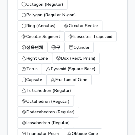
Octagon (Regular)
Polygon (Regular N-gon)
Ring (Annulus)
Circular Sector
Circular Segment
Isosceles Trapezoid
정육면체
구
Cylinder
Right Cone
Box (Rect. Prism)
Torus
Pyramid (Square Base)
Capsule
Frustum of Cone
Tetrahedron (Regular)
Octahedron (Regular)
Dodecahedron (Regular)
Icosahedron (Regular)
Triangular Prism
Oblique Cone