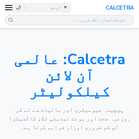
صحت
🌙
CALCETRA
ریاضی
تبدیلیاں
Calcetra: عالمی
سائنس
آن لائن
روزمرہ
کیلکولیٹر
دیگر اوزار
پیچیدہ جیومیٹری اور مالیات سے لے کر
روزمرہ صحت اور یونٹ تبدیلی تک، کالسیٹرا
آپ کو ضروری اوزار فراہم کرتا ہے۔