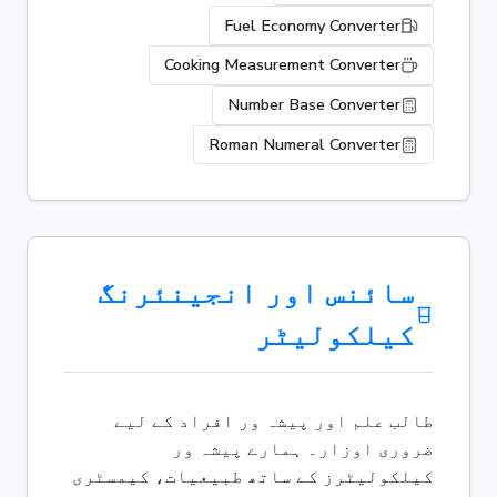
Fuel Economy Converter
Cooking Measurement Converter
Number Base Converter
Roman Numeral Converter
سائنس اور انجینئرنگ
کیلکولیٹر
طالب علم اور پیشہ ور افراد کے لیے
ضروری اوزار۔ ہمارے پیشہ ور
کیلکولیٹرز کے ساتھ طبیعیات، کیمسٹری