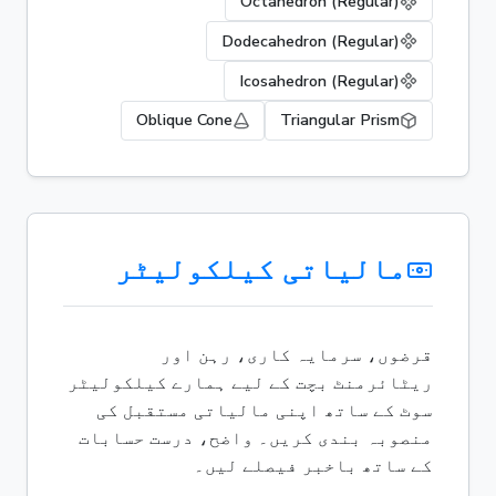
Octahedron (Regular)
Dodecahedron (Regular)
Icosahedron (Regular)
Oblique Cone
Triangular Prism
مالیاتی کیلکولیٹر
قرضوں، سرمایہ کاری، رہن اور
ریٹائرمنٹ بچت کے لیے ہمارے کیلکولیٹر
سوٹ کے ساتھ اپنی مالیاتی مستقبل کی
منصوبہ بندی کریں۔ واضح، درست حسابات
کے ساتھ باخبر فیصلے لیں۔