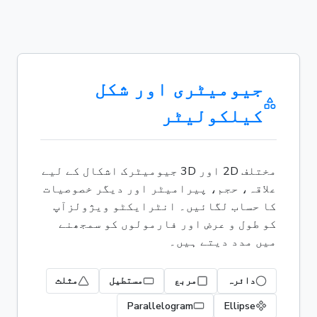
جیومیٹری اور شکل
کیلکولیٹر
مختلف 2D اور 3D جیومیٹرک اشکال کے لیے
علاقہ، حجم، پیرامیٹر اور دیگر خصوصیات
کا حساب لگائیں۔ انٹرایکٹو ویژولزآپ
کو طول و عرض اور فارمولوں کو سمجھنے
میں مدد دیتے ہیں۔
دائرہ
مربع
مستطیل
مثلث
Parallelogram
Ellipse