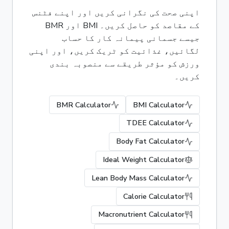
اپنی صحت کی نگرانی کریں اور اپنے فٹنس
کے مقاصد کو حاصل کریں۔ BMI اور BMR
جیسے جسمانی پیمانہ کار کا حساب
لگائیں، غذائیت کو ٹریک کریں، اور اپنی
ورزش کو مؤثر طریقے سے منصوبہ بندی
کریں۔
BMR Calculator
BMI Calculator
TDEE Calculator
Body Fat Calculator
Ideal Weight Calculator
Lean Body Mass Calculator
Calorie Calculator
Macronutrient Calculator