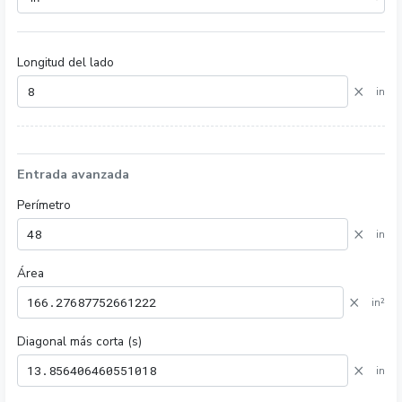
Longitud del lado
×
in
Entrada avanzada
Perímetro
×
in
Área
×
in²
Diagonal más corta (s)
×
in