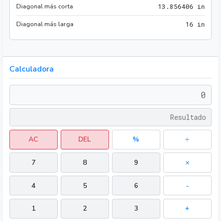
Diagonal más corta
13.8
1
3
.
8
5
6
4
0
6
 in
Diagonal más larga
16 i
1
6
 in
Calculadora
AC
DEL
%
÷
7
8
9
×
4
5
6
-
1
2
3
+