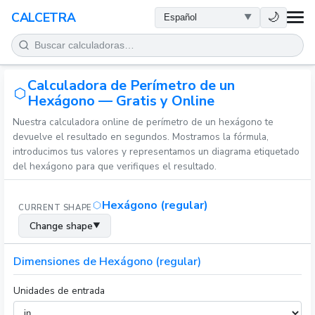
SALUD
🌙
CALCETRA
MATEMÁTICAS
Calculadora de Perímetro de un
CONVERSIONES
Hexágono — Gratis y Online
Nuestra calculadora online de perímetro de un hexágono te
CIENCIA
devuelve el resultado en segundos. Mostramos la fórmula,
introducimos tus valores y representamos un diagrama etiquetado
COTIDIANO
del hexágono para que verifiques el resultado.
OTRAS HERRAMIENTAS
Hexágono (regular)
CURRENT SHAPE
Change shape
▼
Dimensiones de Hexágono (regular)
Unidades de entrada