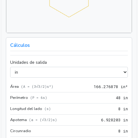
Cálculos
Unidades de salida
Área
166.
(
A = (3√3/2)s²
)
1
6
6
.
2
7
6
8
7
8
 in²
Perímetro
48 i
(
P = 6s
)
4
8
 in
Longitud del lado
8 in
(
s
)
8
 in
Apotema
6.92
(
a = (√3/2)s
)
6
.
9
2
8
2
0
3
 in
Circunradio
8 in
8
 in