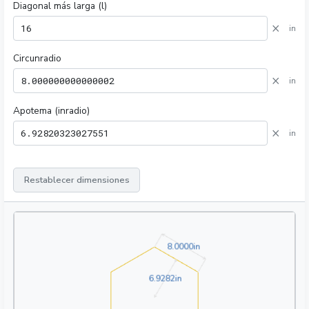
Diagonal más larga (l)
×
in
Circunradio
×
in
Apotema (inradio)
×
in
Restablecer dimensiones
8.0000in
8
.
0
0
0
0
in
6.9282in
6
.
9
2
8
2
in