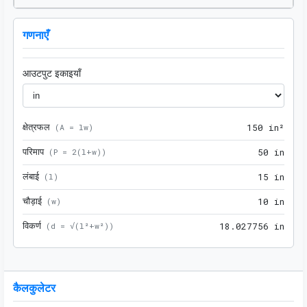
गणनाएँ
आउटपुट इकाइयाँ
क्षेत्रफल
150 
(
A = lw
)
1
5
0
 in²
परिमाप
50 i
(
P = 2(l+w)
)
5
0
 in
लंबाई
15 i
(
l
)
1
5
 in
चौड़ाई
10 i
(
w
)
1
0
 in
विकर्ण
18.0
(
d = √(l²+w²)
)
1
8
.
0
2
7
7
5
6
 in
कैलकुलेटर