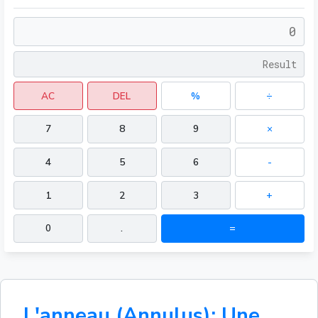
AC
DEL
%
÷
7
8
9
×
4
5
6
-
1
2
3
+
0
.
=
L'anneau (Annulus): Une