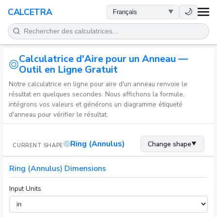
SANTÉ
🌙
CALCETRA
MATHÉMATIQUES
Calculatrice d'Aire pour un Anneau —
CONVERSIONS
Outil en Ligne Gratuit
Notre calculatrice en ligne pour aire d'un anneau renvoie le
SCIENCE
résultat en quelques secondes. Nous affichons la formule,
intégrons vos valeurs et générons un diagramme étiqueté
QUOTIDIEN
d'anneau pour vérifier le résultat.
AUTRES OUTILS
Ring (Annulus)
Change shape
▼
CURRENT SHAPE
Ring (Annulus) Dimensions
Input Units