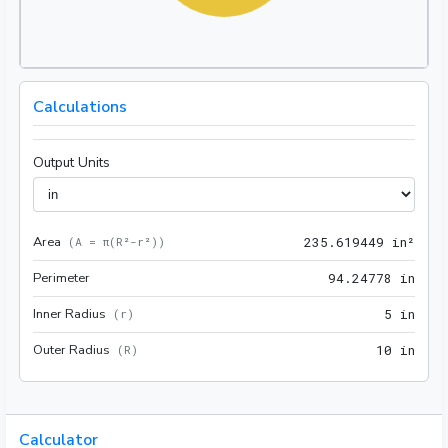
Calculations
Output Units
Area
235.
(
A = π(R²-r²)
)
2
3
5
.
6
1
9
4
4
9
 in²
Perimeter
94.2
9
4
.
2
4
7
7
8
 in
Inner Radius
5 in
(
r
)
5
 in
Outer Radius
10 i
(
R
)
1
0
 in
Calculator