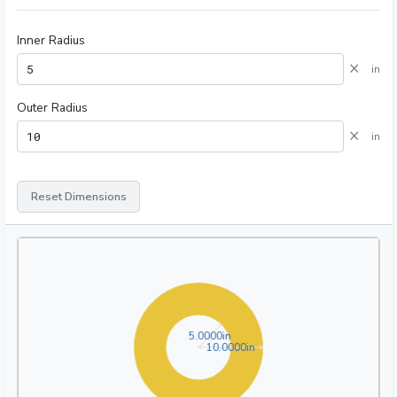
Inner Radius
×
in
Outer Radius
×
in
Reset Dimensions
5.0000in
5
.
0
0
0
0
in
10.0000in
1
0
.
0
0
0
0
in