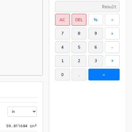
AC
DEL
%
÷
7
8
9
×
4
5
6
-
1
2
3
+
0
.
=
59.811684 in²
5
9
.
8
1
1
6
8
4
 in²