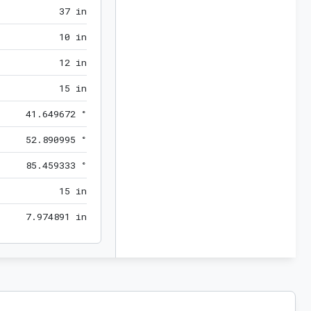
37 in
3
7
 in
10 in
1
0
 in
12 in
1
2
 in
15 in
1
5
 in
41.649672 °
4
1
.
6
4
9
6
7
2
 °
52.890995 °
5
2
.
8
9
0
9
9
5
 °
85.459333 °
8
5
.
4
5
9
3
3
3
 °
15 in
1
5
 in
7.974891 in
7
.
9
7
4
8
9
1
 in