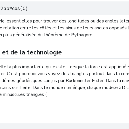
2ab*cos(C)
ie, essentielles pour trouver des longitudes ou des angles laté
ne relation entre les côtés et les sinus de leurs angles opposés.
on plus généralisée du théorème de Pythagore.
e et de la technologie
relle la plus importante qui existe. Lorsque la force est appliqué
r. C'est pourquoi vous voyez des triangles partout dans la cons
s dômes géodésiques conçus par Buckminster Fuller. Dans la naviga
ointains sur Terre. Dans le monde numérique, chaque modèle 3D c
de minuscules triangles (