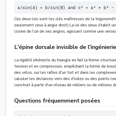
a/sin(A) = b/sin(B) and c² = a² + b² - 
Ces deux lois sont les clés maîtresses de la trigonométr
seulement ceux à angle droit).La loi des sinus établit u
cosine de l'un de ses angles, agissant comme une versi
L'épine dorsale invisible de l'ingénieri
La rigidité inhérente du triangle en fait la forme structu
tension et en compression, empêchant la forme de boucle
des vélos, sur les rafles d'un toit et dans les complexe
calculer les distances vers des étoiles ou des points l
construit à partir d'un réseau de milliers ou de millions 
Questions fréquemment posées