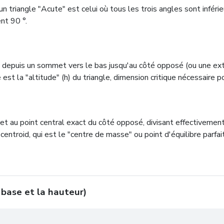
 triangle "Acute" est celui où tous les trois angles sont inférieu
nt 90 °.
 depuis un sommet vers le bas jusqu'au côté opposé (ou une exten
st la "altitude" (h) du triangle, dimension critique nécessaire po
t au point central exact du côté opposé, divisant effectivemen
centroid, qui est le "centre de masse" ou point d'équilibre parfait
 base et la hauteur)