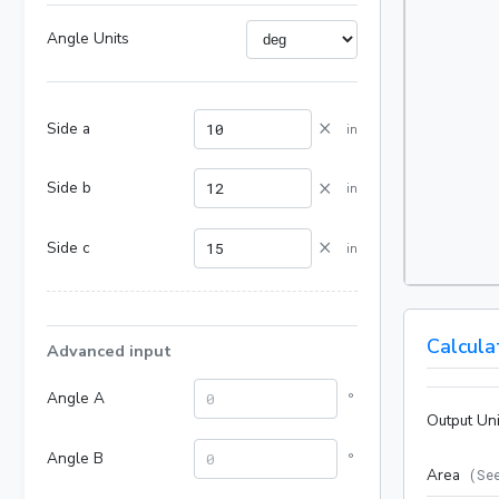
Angle Units
×
Side a
in
×
Side b
in
×
Side c
in
Calcula
Advanced input
Angle A
°
Output Uni
Angle B
°
Area
(
Se