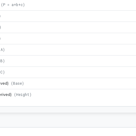
(
P = a+b+c
)
)
)
)
(
A
)
(
B
)
(
C
)
ived)
(
Base
)
rived)
(
Height
)