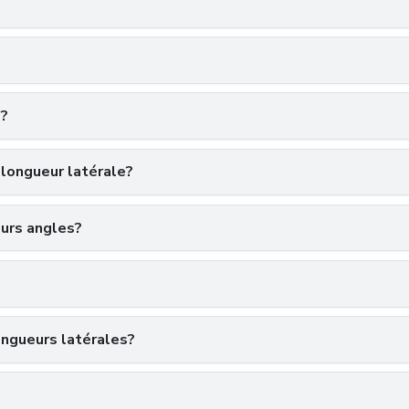
e?
 longueur latérale?
eurs angles?
longueurs latérales?