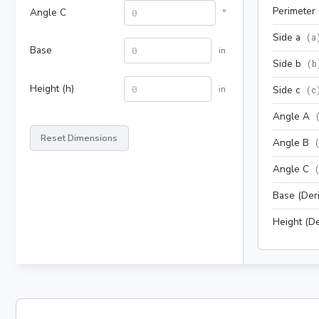
Perimeter
Angle C
°
Side a
(
a
Base
in
Side b
(
b
Height (h)
in
Side c
(
c
Angle A
Reset Dimensions
Angle B
Angle C
Base (Der
Height (De