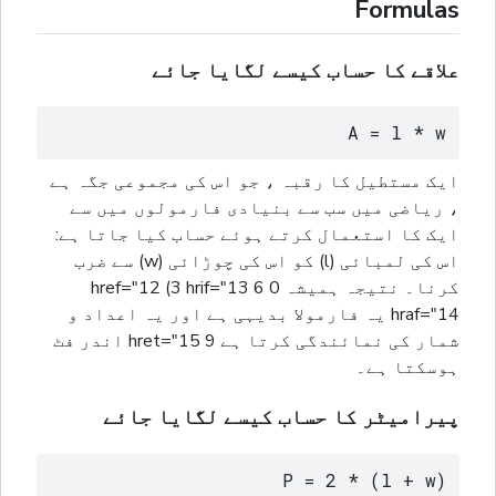
Formulas
علاقے کا حساب کیسے لگایا جائے
A = l * w
ایک مستطیل کا رقبہ ، جو اس کی مجموعی جگہ ہے
، ریاضی میں سب سے بنیادی فارمولوں میں سے
ایک کا استعمال کرتے ہوئے حساب کیا جاتا ہے:
اس کی لمبائی (l) کو اس کی چوڑائی (w) سے ضرب
کرنا۔ نتیجہ ہمیشہ 0 href="12 (3 hrif="13 6
hraf="14 یہ فارمولا بدیہی ہے اور یہ اعداد و
شمار کی نمائندگی کرتا ہے 9 hret="15 اندر فٹ
ہوسکتا ہے۔
پیرامیٹر کا حساب کیسے لگایا جائے
P = 2 * (l + w)