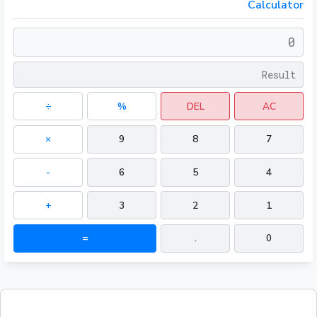
Calculator
÷
%
DEL
AC
×
9
8
7
-
6
5
4
+
3
2
1
=
.
0