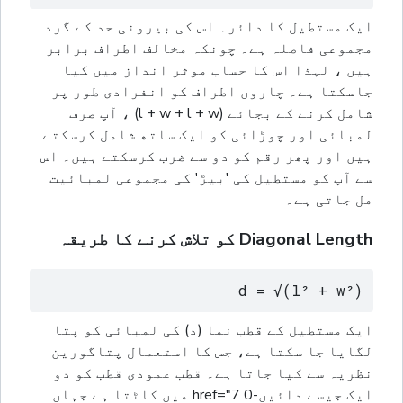
ایک مستطیل کا دائرہ اس کی بیرونی حد کے گرد
مجموعی فاصلہ ہے۔ چونکہ مخالف اطراف برابر
ہیں ، لہذا اس کا حساب موثر انداز میں کیا
جاسکتا ہے۔ چاروں اطراف کو انفرادی طور پر
شامل کرنے کے بجائے (l + w + l + w) ، آپ صرف
لمبائی اور چوڑائی کو ایک ساتھ شامل کرسکتے
ہیں اور پھر رقم کو دو سے ضرب کرسکتے ہیں۔ اس
سے آپ کو مستطيل کی 'بیڑ' کی مجموعی لمبائیت
مل جاتی ہے۔
Diagonal Length کو تلاش کرنے کا طریقہ
d = √(l² + w²)
ایک مستطیل کے قطب نما (د) کی لمبائی کو پتا
لگایا جا سکتا ہے، جس کا استعمال پتاگورین
نظریہ سے کیا جاتا ہے۔ قطب عمودی قطب کو دو
ایک جیسے دائیں-0 href="7 میں کاٹتا ہے جہاں