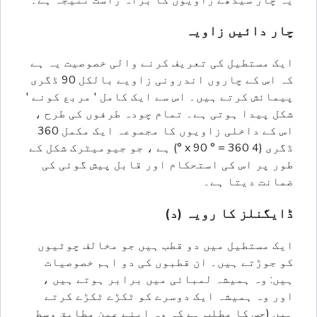
چار دائیں زاویہ
ایک مستطیل کی تعریف کرنے والی خصوصیت یہ ہے
کہ اس کے چاروں اندرونی زاویے بالکل 90 ڈگری
پیمائش کرتے ہیں۔ اس سے ایک کامل ' مربع کونے '
شکل پیدا ہوتی ہے۔ تمام چودہ طرفوں کی طرح ،
اس کے داخلی زاویوں کا مجموعہ ایک مکمل 360
ڈگری (4 x 90 ° = 360 °) ہے ، جو جیومیٹرک شکل کے
طور پر اس کی استحکام اور قابل پیش گوئی کی
ضمانت دیتا ہے۔
ڈایگنلز کا رویہ (د)
ایک مستطیل میں دو قطب ہیں جو مخالف چوٹیوں
کو جوڑتے ہیں۔ ان قطبوں کی دو اہم خصوصیات
ہیں: وہ ہمیشہ لمبائی میں برابر ہوتے ہیں ،
اور وہ ہمیشہ ایک دوسرے کو ٹکڑے ٹکڑے کرتے
ہیں (جس کا مطلب ہے کہ وہ اپنے عین مطابق وسط