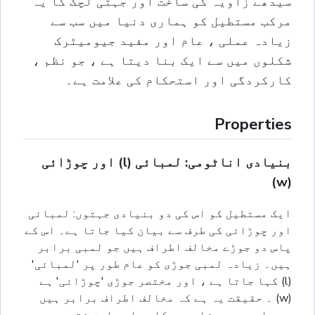
سیدھے زاویہ کی ساخت اور جہتی لچک کا یہ
مرکب مستطیل کو ہماری دنیا میں سب سے
زیادہ عملی ، عام اور مفید جیومیٹرک
شکلوں میں سے ایک بنا دیتا ہے ، جو نظم ،
کارکردگی اور استحکام کی علامت ہے۔
Properties
بنیادی اناٹومی: لمبائی (l) اور چوڑائی
(w)
ایک مستطیل کو اس کی دو بنیادی جہتوں: لمبائی
اور چوڑائی کی طرف سے بیان کیا جاتا ہے۔ اس کے
پاس دو جوڑے مخالف اطراف ہیں جو لمبی برابر
ہیں۔ زیادہ لمبی جوڑی کو عام طور پر 'لمبائی'
(l) کہا جاتا ہے ، اور مختصر جوڑی 'چوڑائی' ہے
(w) ۔ حقیقت یہ ہے کہ مخالف اطراف برابر ہیں
یہ چار سیدھے زاویوں کا براہ راست نتیجہ ہے۔