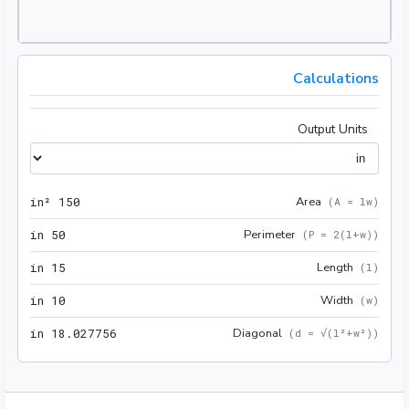
Calculations
Output Units
150 in²
Area
 in²
1
5
0
(
A = lw
)
50 in
Perimeter
 in
5
0
(
P = 2(l+w)
)
15 in
Length
 in
1
5
(
l
)
10 in
Width
 in
1
0
(
w
)
756 in
Diagonal
 in
1
8
.
0
2
7
7
5
6
(
d = √(l²+w²)
)