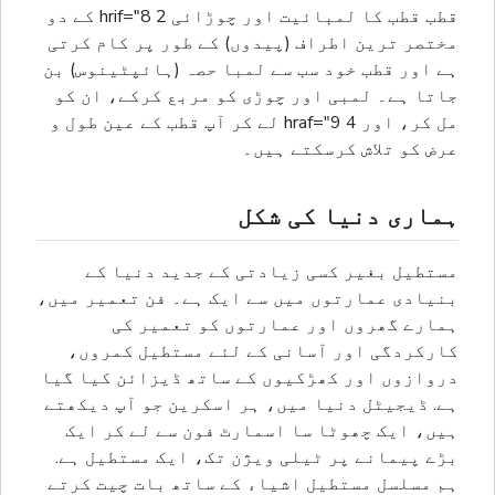
قطب قطب کا لمبائیت اور چوڑائی 2 hrif="8 کے دو
مختصر ترین اطراف (پیدوں) کے طور پر کام کرتی
ہے اور قطب خود سب سے لمبا حصہ (ہائپٹینوس) بن
جاتا ہے۔ لمبی اور چوڑی کو مربع کرکے، ان کو
مل کر، اور 4 hraf="9 لے کر آپ قطب کے عین طول و
عرض کو تلاش کرسکتے ہیں۔
ہماری دنیا کی شکل
مستطیل بغیر کسی زیادتی کے جدید دنیا کے
بنیادی عمارتوں میں سے ایک ہے۔ فن تعمیر میں،
ہمارے گھروں اور عمارتوں کو تعمیر کی
کارکردگی اور آسانی کے لئے مستطیل کمروں،
دروازوں اور کھڑکیوں کے ساتھ ڈیزائن کیا گیا
ہے. ڈیجیٹل دنیا میں، ہر اسکرین جو آپ دیکھتے
ہیں، ایک چھوٹا سا اسمارٹ فون سے لے کر ایک
بڑے پیمانے پر ٹیلی ویژن تک، ایک مستطیل ہے.
ہم مسلسل مستطیل اشیاء کے ساتھ بات چیت کرتے