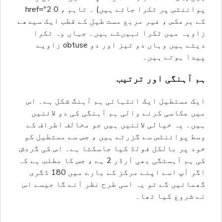
پوائنٹس پر ٹکرا جاتے ہیں) ۔ تاہم ، 0 href="2
کے برعکس ، غیر مربع مست طیل کے قطب ایک سیدھے
زاویہ میں ٹکرا نہیںتے ہیں۔ جہاں وہ ٹکرا
دیتے ہیں وہاں دو تیز اور دو obtuse زاویے
پیدا ہوتے ہیں۔
ہم آہنگی اور ترتیب
ایک مستطیل ایک انتہائی ہم آہنگ شکل ہے۔ اس
میں عکاسی کرنے والی ہم آہنگی کی دو لائنیں
ہیں۔ یہ خیالی لائنیں ہیں جو مخالف اطراف کے
وسط پوائنٹس سے گزرتے ہیں ، جس سے مستطيل کو
خود پر بالکل فولڈ کیا جاسکتا ہے۔ اس کی گردش
کی ہم آہستگی بھی آرڈر 2 ہے ، جس کا مطلب ہے کہ
اگر آپ اسے اپنے مرکز کے بارے میں 180 ڈگری
گھمائیں گے تو یہ اسی طرح نظر آئے گا جیسے اس
نے شروع کیا تھا۔