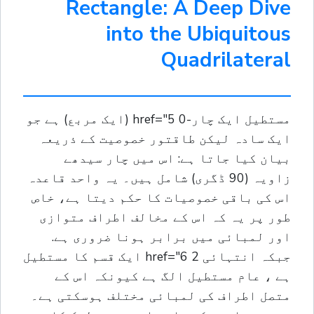
Rectangle: A Deep Dive
into the Ubiquitous
Quadrilateral
مستطیل ایک چار-0 href="5 (ایک مربع) ہے جو
ایک سادہ لیکن طاقتور خصوصیت کے ذریعہ
بیان کیا جاتا ہے: اس میں چار سیدھے
زاویہ (90 ڈگری) شامل ہیں۔ یہ واحد قاعدہ
اس کی باقی خصوصیات کا حکم دیتا ہے، خاص
طور پر یہ کہ اس کے مخالف اطراف متوازی
اور لمبائی میں برابر ہونا ضروری ہے.
جبکہ انتہائی 2 href="6 ایک قسم کا مستطیل
ہے ، عام مستطيل الگ ہے کیونکہ اس کے
متصل اطراف کی لمبائی مختلف ہوسکتی ہے۔