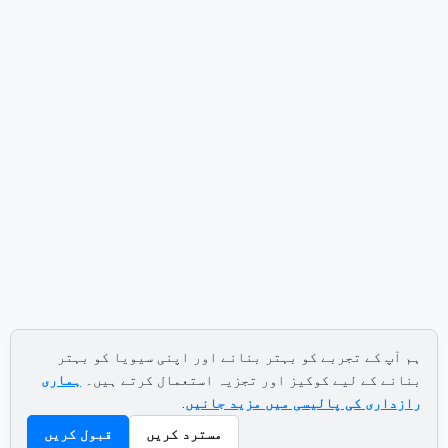
ہم آپ کے تجربے کو بہتر بنانے اور اپنی سیویا کو بہتر
بنانے کے لیے کوکیز اور تجزیہ استعمال کرتے ہیں۔
ہماری
رازداری کی پالیسی میں مزید جانیں
.
مسترد کریں
قبول کریں