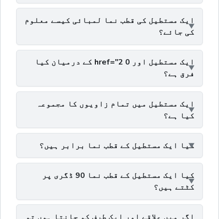
ایک مستطیل کی قطب نما لمبائی کیسے معلوم
کی جائے؟
ایک مستطیل اور 0 href="2 کے درمیان کیا
فرق ہے؟
ایک مستطیل میں تمام زاویوں کا مجموعہ
کیا ہے؟
کیا ایک مستطیل کے قطب نما برابر ہیں؟
کیا ایک مستطیل کے قطب نما 90 ڈگری پر
کٹتے ہیں؟
اگر میں علاقے اور ایک طرف کو جانتا ہوں تو