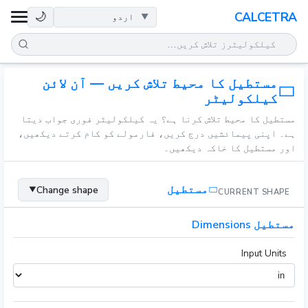
صحت
🌙
CALCETRA
ریاضی
مستطیل کا محیط تلاش کریں — آن لائن
تبدیلیاں
کیلکولیٹر
مستطیل کا محیط تلاش کرنا ہے؟ یہ کیلکولیٹر فوری جواب دیتا
سائنس
ہے۔ اپنی پیمائشیں درج کریں، فارمولے کو کام کرتے دیکھیں،
اور مستطیل کا خاکہ دیکھیں۔
روزمرہ
مستطیل
Change shape
▼
CURRENT SHAPE
دیگر اوزار
مستطیل Dimensions
Input Units