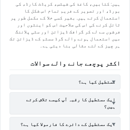
ہیں: کتابیں، کاغذ کی شیٹس، کریڈٹ کارڈ، کی
بورڈ، اور تصویر کے فریم تمام اس شکل کا
استعمال کرتے ہیں. بغیر کسی خلا کے مکمل طور پر
ٹائل کرنے کی اس کی صلاحیت اس کو اینٹوں اور
فرشوں سے لے کر گرافک ڈیزائن اور سٹی پلاننگ
میں استعمال ہونے والے گرڈ سسٹم کے ڈیزائن تک
ہر چیز کے لئے مثالی بنا دیتی ہے۔
اکثر پوچھے جانے والے سوالات
مستطیل کیا ہے؟
ایک مستطیل کا رقبہ آپ کیسے تلاش کرتے
ہیں؟
ایک مستطیل کے دائرے کا فارمولا کیا ہے؟