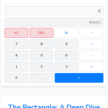
AC
DEL
%
÷
7
8
9
×
4
5
6
-
1
2
3
+
0
.
=
The Rectangle: A Deep Dive