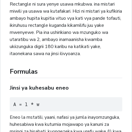
Rectangle ni sura yenye usawa mkubwa. ina mistari
miwili ya usawa wa kutafakari. Hizi ni mistari ya kufikiria
ambayo hupita kupitia vituo vya kati vya pande tofauti,
ikiruhusu rectangle kuganda kikamilifu juu yake
mwenyewe. Pia ina ushirikiano wa mzunguko wa
utaratibu wa 2, ambayo inamaanisha kwamba
ukiizunguka digrii 180 karibu na katikati yake,
itaonekana sawa na jinsi ilivyoanza.
Formulas
Jinsi ya kuhesabu eneo
A = l * w
Eneo la mstatili, yaani, nafasi ya jumla inayomzunguka,
huhesabiwa kwa kutumia mojawapo ya kanuni za
msingi za hisabati: kuongezeka kwa urefu wake (l) kwa