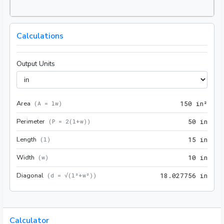
Calculations
Output Units
Area
150 
(
A = lw
)
1
5
0
 in²
Perimeter
50 i
(
P = 2(l+w)
)
5
0
 in
Length
15 i
(
l
)
1
5
 in
Width
10 i
(
w
)
1
0
 in
Diagonal
18.0
(
d = √(l²+w²)
)
1
8
.
0
2
7
7
5
6
 in
Calculator