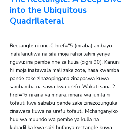
into the Ubiquitous
Quadrilateral
Rectangle ni nne-0 href="5 (mraba) ambayo
inafafanuliwa na sifa moja rahisi lakini yenye
nguvu: ina pembe nne za kulia (digrii 90). Kanuni
hii moja inatawala mali zake zote, hasa kwamba
pande zake zinazopingana zinapaswa kuwa
sambamba na sawa kwa urefu. Wakati sana 2
href="6 ni aina ya mnara, mnara wa jumla ni
tofauti kwa sababu pande zake zinazozunguka
zinaweza kuwa na urefu tofauti. Mchanganyiko
huu wa muundo wa pembe ya kulia na
kubadilika kwa saizi hufanya rectangle kuwa