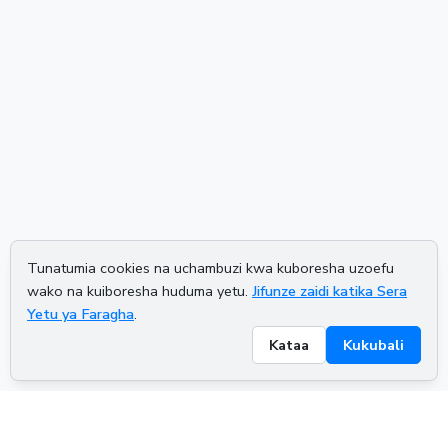
Tunatumia cookies na uchambuzi kwa kuboresha uzoefu
wako na kuiboresha huduma yetu.
Jifunze zaidi katika Sera
Yetu ya Faragha
.
Kataa
Kukubali