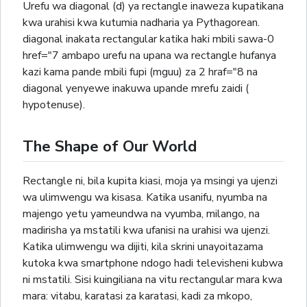
Urefu wa diagonal (d) ya rectangle inaweza kupatikana
kwa urahisi kwa kutumia nadharia ya Pythagorean.
diagonal inakata rectangular katika haki mbili sawa-0
href="7 ambapo urefu na upana wa rectangle hufanya
kazi kama pande mbili fupi (mguu) za 2 hraf="8 na
diagonal yenyewe inakuwa upande mrefu zaidi (
hypotenuse).
The Shape of Our World
Rectangle ni, bila kupita kiasi, moja ya msingi ya ujenzi
wa ulimwengu wa kisasa. Katika usanifu, nyumba na
majengo yetu yameundwa na vyumba, milango, na
madirisha ya mstatili kwa ufanisi na urahisi wa ujenzi.
Katika ulimwengu wa dijiti, kila skrini unayoitazama
kutoka kwa smartphone ndogo hadi televisheni kubwa
ni mstatili. Sisi kuingiliana na vitu rectangular mara kwa
mara: vitabu, karatasi za karatasi, kadi za mkopo,