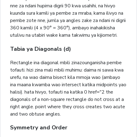
nne za ndani hupima digrii 90 kwa usahihi, na hivyo
kuunda sura kamili ya pembe za mraba, kama ilivyo na
pembe zote nne, jumla ya angles zake za ndani ni digrii
360 kamili (4 x 90° = 360°), ambayo inahakikisha
utulivu na utabiri wake kama takwimu ya kijiometri.
Tabia ya Diagonals (d)
Rectangle ina diagonal mbili zinazounganisha pembe
tofauti. hizi zina mali mbili muhimu: daima ni sawa kwa
urefu, na wao daima bisect kila mmoja wao (ambayo
ina maana kwamba wao intersect katika midpoints yao
halisi). hata hivyo, tofauti na katika 0 href="2 the
diagonals of a non-square rectangle do not cross at a
right angle. point where they cross creates two acute
and two obtuse angles.
Symmetry and Order