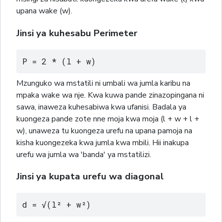
upana wake (w).
Jinsi ya kuhesabu Perimeter
P = 2 * (l + w)
Mzunguko wa mstatili ni umbali wa jumla karibu na
mpaka wake wa nje. Kwa kuwa pande zinazopingana ni
sawa, inaweza kuhesabiwa kwa ufanisi. Badala ya
kuongeza pande zote nne moja kwa moja (l + w + l +
w), unaweza tu kuongeza urefu na upana pamoja na
kisha kuongezeka kwa jumla kwa mbili. Hii inakupa
urefu wa jumla wa 'banda' ya mstatilizi.
Jinsi ya kupata urefu wa diagonal
d = √(l² + w²)