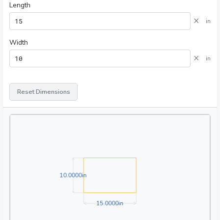
Length
×
in
Width
×
in
Reset Dimensions
10.0000in
1
0
.
0
0
0
0
in
15.0000in
1
5
.
0
0
0
0
in