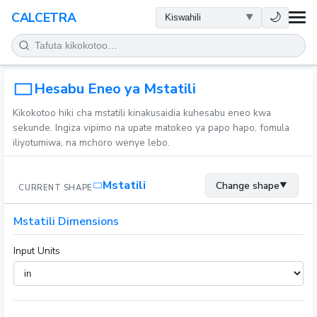
AFYA
🌙
CALCETRA
HESABU
UONGOFU
Hesabu Eneo ya Mstatili
Kikokotoo hiki cha mstatili kinakusaidia kuhesabu eneo kwa
SAYANSI
sekunde. Ingiza vipimo na upate matokeo ya papo hapo, fomula
iliyotumiwa, na mchoro wenye lebo.
KILA SIKU
Mstatili
Change shape
▼
CURRENT SHAPE
ZANA NYINGINE
Mstatili Dimensions
Input Units