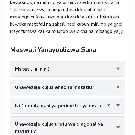
keyboards, na mifumo ya picha wote kutumia sura hii.
Uwezo wake wa kuunganishwa kikamilifu bila
mapengo hufanya iwe bora kwa kila kitu kutoka kwa
kuweka matofali na sakafu hadi kubuni mifumo ya gridi
inayotumiwa katika muundo wa picha na mipango ya jiji.
Maswali Yanayoulizwa Sana
Mstatili ni nini?
Unawezaje kujua eneo la mstatili?
Ni formula gani ya perimeter ya mstatili?
Unawezaje kujua urefu wa diagonal ya
mstatili?