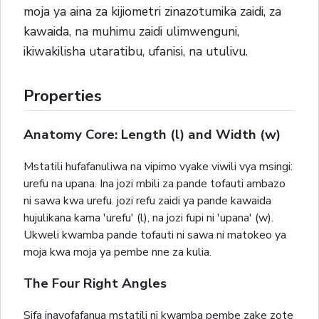
moja ya aina za kijiometri zinazotumika zaidi, za
kawaida, na muhimu zaidi ulimwenguni,
ikiwakilisha utaratibu, ufanisi, na utulivu.
Properties
Anatomy Core: Length (l) and Width (w)
Mstatili hufafanuliwa na vipimo vyake viwili vya msingi:
urefu na upana. Ina jozi mbili za pande tofauti ambazo
ni sawa kwa urefu. jozi refu zaidi ya pande kawaida
hujulikana kama 'urefu' (l), na jozi fupi ni 'upana' (w).
Ukweli kwamba pande tofauti ni sawa ni matokeo ya
moja kwa moja ya pembe nne za kulia.
The Four Right Angles
Sifa inayofafanua mstatili ni kwamba pembe zake zote