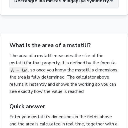
Rectangle ina mistari mingapi ya symmetry?
What is the area of a mstatili?
The
area
of a
mstatili
measures the size of the
mstatili
for that property.
It is defined by the formula
,
so once you know the
mstatili
's dimensions
A = lw
the
area
is fully determined. The calculator above
returns it instantly and shows the working so you can
see exactly how the value is reached.
Quick answer
Enter your
mstatili
's dimensions in the fields above
and the
area
is calculated in real time, together with a