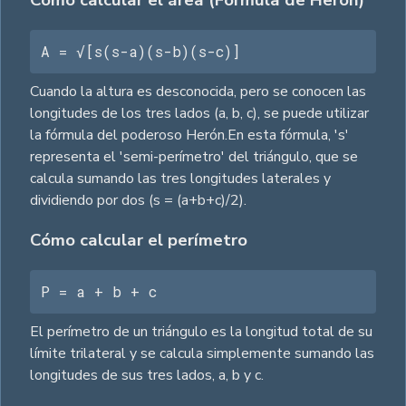
Cómo calcular el área (Fórmula de Herón)
A = √[s(s-a)(s-b)(s-c)]
Cuando la altura es desconocida, pero se conocen las
longitudes de los tres lados (a, b, c), se puede utilizar
la fórmula del poderoso Herón.En esta fórmula, 's'
representa el 'semi-perímetro' del triángulo, que se
calcula sumando las tres longitudes laterales y
dividiendo por dos (s = (a+b+c)/2).
Cómo calcular el perímetro
P = a + b + c
El perímetro de un triángulo es la longitud total de su
límite trilateral y se calcula simplemente sumando las
longitudes de sus tres lados, a, b y c.