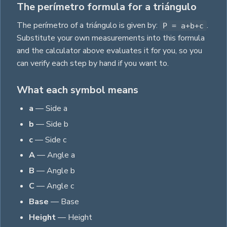
The perímetro formula for a triángulo
The
perímetro
of a
triángulo
is given by:
.
P = a+b+c
Substitute your own measurements into this formula
and the calculator above evaluates it for you, so you
can verify each step by hand if you want to.
What each symbol means
a
—
Side a
b
—
Side b
c
—
Side c
A
—
Angle a
B
—
Angle b
C
—
Angle c
Base
—
Base
Height
—
Height