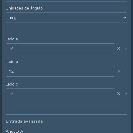
Unidades de ángulo
Lado a
×
in
Lado b
×
in
Lado c
×
in
Entrada avanzada
Ángulo A