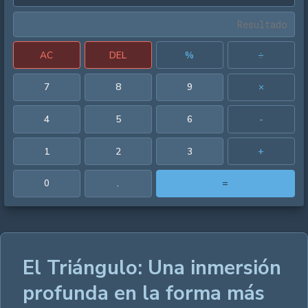
AC
DEL
%
÷
7
8
9
×
4
5
6
-
1
2
3
+
0
.
=
El Triángulo: Una inmersión
profunda en la forma más