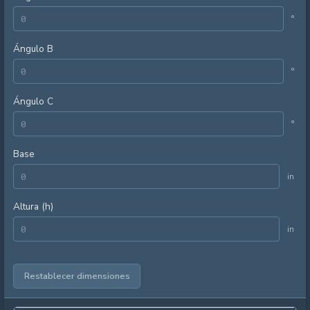
°
Ángulo B
°
Ángulo C
°
Base
in
Altura (h)
in
Restablecer dimensiones