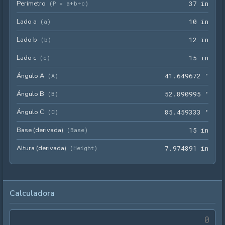
Perímetro
37 i
(
P = a+b+c
)
3
7
 in
Lado a
10 i
(
a
)
1
0
 in
Lado b
12 i
(
b
)
1
2
 in
Lado c
15 i
(
c
)
1
5
 in
Ángulo A
41.6
(
A
)
4
1
.
6
4
9
6
7
2
 °
Ángulo B
52.8
(
B
)
5
2
.
8
9
0
9
9
5
 °
Ángulo C
85.4
(
C
)
8
5
.
4
5
9
3
3
3
 °
Base (derivada)
15 i
(
Base
)
1
5
 in
Altura (derivada)
7.97
(
Height
)
7
.
9
7
4
8
9
1
 in
Calculadora