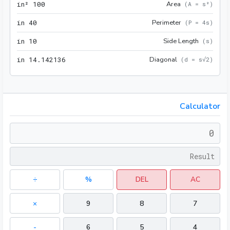
100 in²
Area
 in²
1
0
0
(
A = s²
)
40 in
Perimeter
 in
4
0
(
P = 4s
)
10 in
Side Length
 in
1
0
(
s
)
136 in
Diagonal
 in
1
4
.
1
4
2
1
3
6
(
d = s√2
)
Calculator
÷
%
DEL
AC
×
9
8
7
-
6
5
4