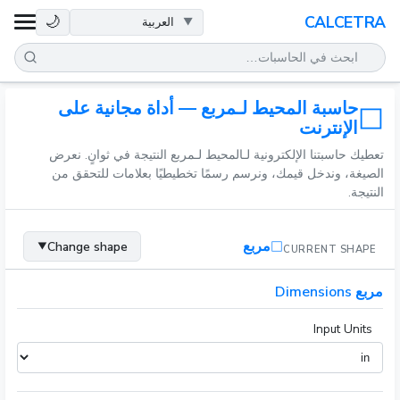
الصحة
🌙
CALCETRA
الرياضيات
حاسبة المحيط لـمربع — أداة مجانية على
التحويلات
الإنترنت
تعطيك حاسبتنا الإلكترونية لـالمحيط لـمربع النتيجة في ثوانٍ. نعرض
العلم
الصيغة، وندخل قيمك، ونرسم رسمًا تخطيطيًا بعلامات للتحقق من
النتيجة.
يومي
مربع
Change shape
▼
CURRENT SHAPE
أدوات أخرى
مربع Dimensions
Input Units