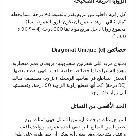
الزوايا الأربعة الصحيحة
كل زاوية داخلية من مربع يقدر بالضبط 90 درجة، مما يجعله
"مثل ثنائي". وهذا يضمن أن تكون الزوايا عمودية تمامًا.
مجموع زوايا داخل مربع هو دائمًا 360 درجة (4 x 90 ° =
360 °).
خصائص Diagonal Unique (d)
يحتوي مربع على شفرتين متساويتين يربطان قمم متضاربة،
وهذه الشفرات لها خصائص خاصة للغاية: فهي تقطع بعضها
البعض (تتقاطع في نقاطها الوسطى) بزاوية مستقيمة مثالية
(90 درجة). كما أنها تقطع زاوية الزاوية 90 درجة، وتقسمتها
إلى زوايا 45 درجة.
الحد الأقصى من التماثل
المربع يمتلك درجة عالية من التماثل. فهي تمتلك أربع
خطوط من التمانع التراجعي: أحده عمودية وواحدة أفقية
واثنتين متناحية. وهذا يعني أنه يمكن أن يتم طويه على طول