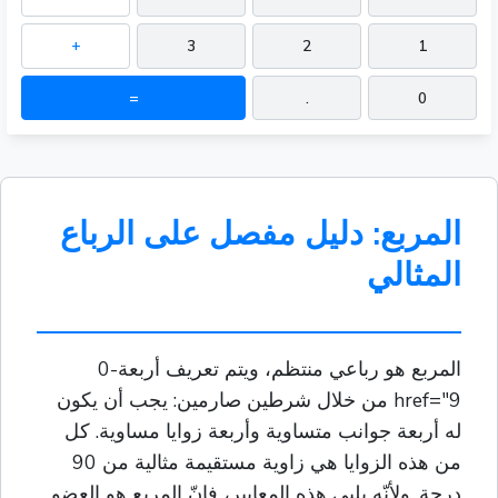
+
3
2
1
=
.
0
المربع: دليل مفصل على الرباع
المثالي
المربع هو رباعي منتظم، ويتم تعريف أربعة-0
href="9 من خلال شرطين صارمين: يجب أن يكون
له أربعة جوانب متساوية وأربعة زوايا مساوية. كل
من هذه الزوايا هي زاوية مستقيمة مثالية من 90
درجة. ولأنّه يلبي هذه المعايير، فإنّ المربع هو العضو