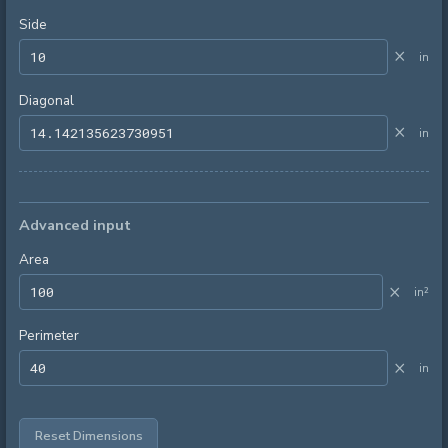
Side
×
in
Diagonal
×
in
Advanced input
Area
×
in²
Perimeter
×
in
Reset Dimensions