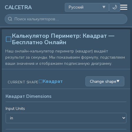
ЗДОРОВЬЕ
🌙
CALCETRA
МАТЕМАТИКА
Калькулятор Периметр: Квадрат —
ПРЕОБРАЗОВАНИЯ
Бесплатно Онлайн
Наш онлайн-калькулятор периметр (квадрат) выдаёт
НАУКА
результат за секунды. Мы показываем формулу, подставляем
ваши значения и отображаем подписанную диаграмму.
ПОВСЕДНЕВНОЕ
Квадрат
Change shape
▼
CURRENT SHAPE
ДРУГИЕ ИНСТРУМЕНТЫ
Квадрат Dimensions
Input Units