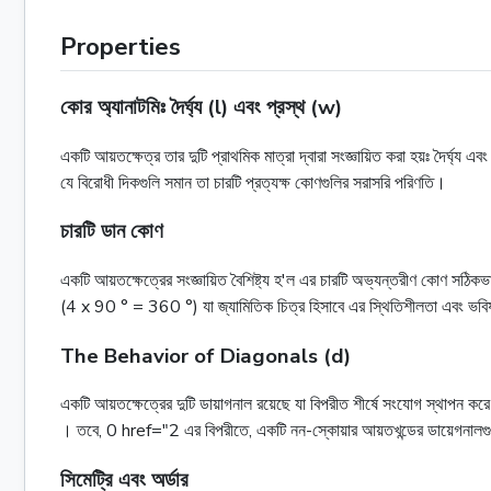
Properties
কোর অ্যানাটমিঃ দৈর্ঘ্য (l) এবং প্রস্থ (w)
একটি আয়তক্ষেত্র তার দুটি প্রাথমিক মাত্রা দ্বারা সংজ্ঞায়িত করা হয়ঃ দৈর্ঘ্য 
যে বিরোধী দিকগুলি সমান তা চারটি প্রত্যক্ষ কোণগুলির সরাসরি পরিণতি।
চারটি ডান কোণ
একটি আয়তক্ষেত্রের সংজ্ঞায়িত বৈশিষ্ট্য হ'ল এর চারটি অভ্যন্তরীণ কোণ সঠি
(4 x 90 ° = 360 °) যা জ্যামিতিক চিত্র হিসাবে এর স্থিতিশীলতা এবং ভবিষ্
The Behavior of Diagonals (d)
একটি আয়তক্ষেত্রের দুটি ডায়াগনাল রয়েছে যা বিপরীত শীর্ষে সংযোগ স্থাপন করে।
। তবে, 0 href="2 এর বিপরীতে, একটি নন-স্কোয়ার আয়তখন্ডের ডায়েগনালগু
সিমেট্রি এবং অর্ডার