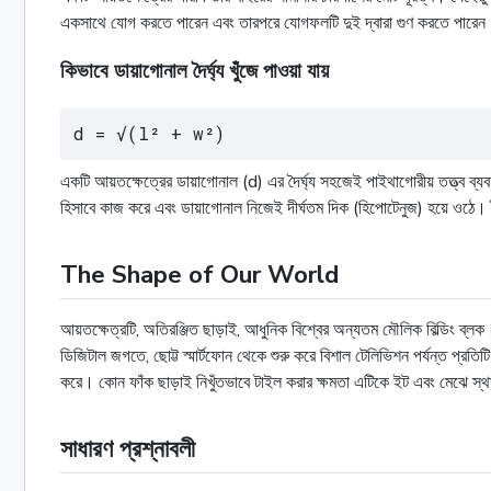
একসাথে যোগ করতে পারেন এবং তারপরে যোগফলটি দুই দ্বারা গুণ করতে পারেন। 
কিভাবে ডায়াগোনাল দৈর্ঘ্য খুঁজে পাওয়া যায়
d = √(l² + w²)
একটি আয়তক্ষেত্রের ডায়াগোনাল (d) এর দৈর্ঘ্য সহজেই পাইথাগোরীয় তত্ত্ব ব্
হিসাবে কাজ করে এবং ডায়াগোনাল নিজেই দীর্ঘতম দিক (হিপোটেনুজ) হয়ে ওঠে
The Shape of Our World
আয়তক্ষেত্রটি, অতিরঞ্জিত ছাড়াই, আধুনিক বিশ্বের অন্যতম মৌলিক বিল্ডিং ব্লক।
ডিজিটাল জগতে, ছোট্ট স্মার্টফোন থেকে শুরু করে বিশাল টেলিভিশন পর্যন্ত প্রতি
করে। কোন ফাঁক ছাড়াই নিখুঁতভাবে টাইল করার ক্ষমতা এটিকে ইট এবং মেঝে স্থ
সাধারণ প্রশ্নাবলী