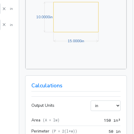
×
in
10.0000in
1
0
.
0
0
0
0
in
×
in
15.0000in
1
5
.
0
0
0
0
in
Calculations
Output Units
Area
150 i
(
A = lw
)
1
5
0
 in²
Perimeter
50 in
(
P = 2(l+w)
)
5
0
 in