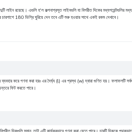
াইন রয়েছে। এগুলি হ'ল কল্পনাপ্রসূত লাইনগুলি যা বিপরীত দিকের মধ্যপয়েন্টগুলির মধ্য 
রের চারপাশে 180 ডিগ্রি ঘুরিয়ে দেন তবে এটি শুরু হওয়ার সাথে একই রকম দেখাবে।
র ব্যবহার করে গণনা করা হয়ঃ এর দৈর্ঘ্য (l) এর প্রস্থ (w) দ্বারা গুণিত হয়। ফলাফল
্যন্তরে ফিট করতে পারে।
ু বিপরীত দিকগুলি সমান, তাই এটি কার্যকরভাবে গণনা করা যেতে পারে। চারটি দিককে পৃথকভা