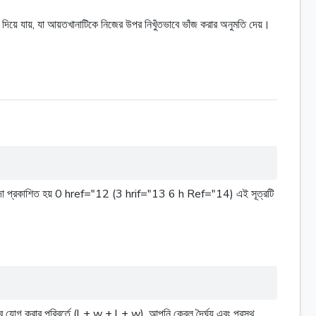
দিয়ে যায়, যা আয়তখানাটিকে নিজের উপর নিখুঁতভাবে ভাঁজ করার অনুমতি দেয়।
টি সর্বদা প্রকাশিত হয় 0 href="12 (3 hrif="13 6 h Ref="14) এই সূত্রটি
বে যোগ করার পরিবর্তে (l + w + l + w), আপনি কেবল দৈর্ঘ্য এবং প্রস্থ