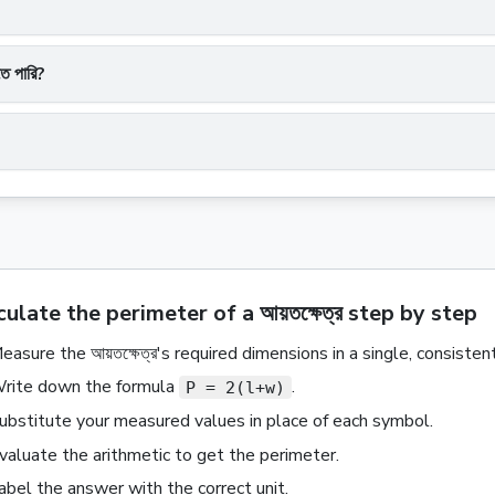
তে পারি?
ulate the perimeter of a আয়তক্ষেত্র step by step
easure the
আয়তক্ষেত্র
's required dimensions in a single, consistent
rite down the formula
.
P = 2(l+w)
ubstitute your measured values in place of each symbol.
valuate the arithmetic to get the
perimeter
.
abel the answer with the correct unit
.