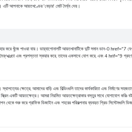
এটি আপনাকে আয়তখণ্ডের 'বেড়ার' মোট দৈৰ্ঘ্য দেয়।
যবহার করে খুঁজে পাওয়া যায়। ডায়্যাগোনালটি আয়তখানাটিকে দুটি সমান ডান-0 href="7 যে
। দৈর্ഘতা এবং প্রশস্ততা স্কয়ার করে, তাদের একসাথে যোগ করে, এবং 4 hrif="9 গ্রহণ 
 স্থাপত্যের ক্ষেত্রে, আমাদের বাড়ি এবং বিল্ডিংগুলি তাদের কার্যকারিতা এবং নির্মাণের সহ
টি স্ক্রিন একটি আয়তক্ষেত্র। আমরা নিয়মিত আয়তক্ষেত্রাকার বস্তুর সাথে যোগাযোগ করিঃ ব
াপন থেকে শুরু করে গ্রাফিক ডিজাইন এবং শহরের পরিকল্পনায় ব্যবহৃত গ্রিড সিস্টেমগুলি 