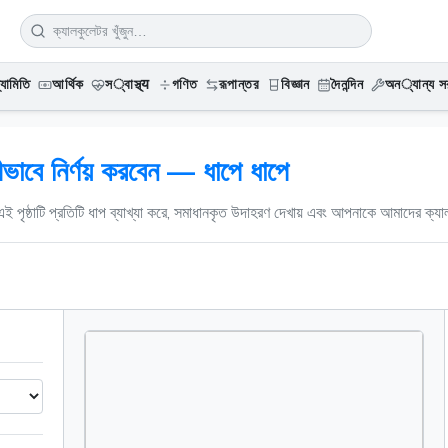
্যামিতি
আর্থিক
স्বাস্থ্य
গণিত
রূপান্তর
বিজ্ঞান
দৈনন্দিন
অন्যান্য সর
াবে নির্ণয় করবেন — ধাপে ধাপে
ই পৃষ্ঠাটি প্রতিটি ধাপ ব্যাখ্যা করে, সমাধানকৃত উদাহরণ দেখায় এবং আপনাকে আমাদের ক্যা