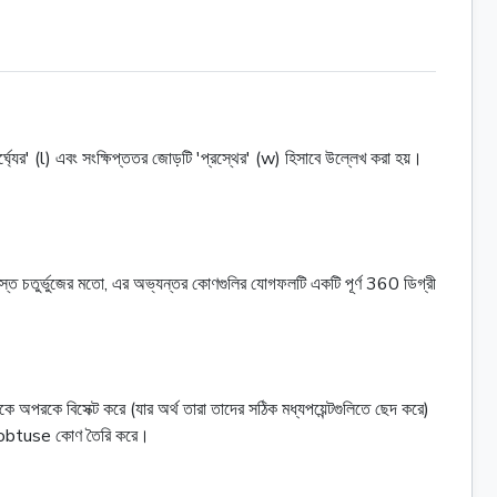
'দৈর্ঘ্যের' (l) এবং সংক্ষিপ্ততর জোড়টি 'প্রস্থের' (w) হিসাবে উল্লেখ করা হয়।
সমস্ত চতুর্ভুজের মতো, এর অভ্যন্তর কোণগুলির যোগফলটি একটি পূর্ণ 360 ডিগ্রী
 একে অপরকে বিসেক্ট করে (যার অর্থ তারা তাদের সঠিক মধ্যপয়েন্টগুলিতে ছেদ করে)
ুটি obtuse কোণ তৈরি করে।