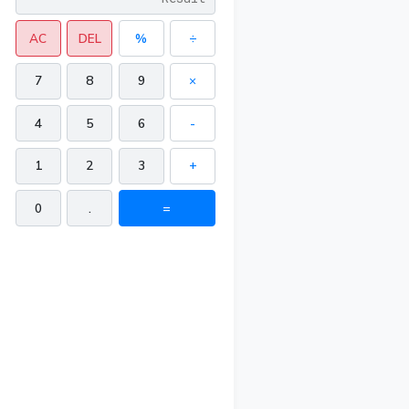
AC
DEL
%
÷
7
8
9
×
4
5
6
-
1
2
3
+
0
.
=
n²