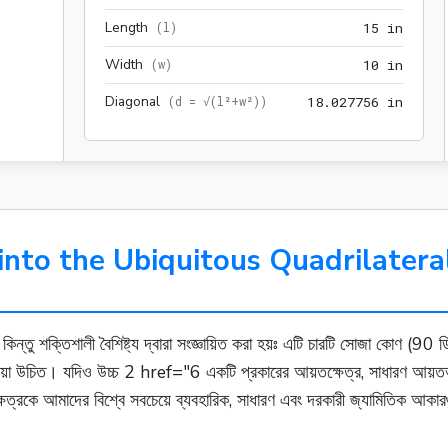
Length
15 in
(
l
)
1
5
 in
Width
10 in
(
w
)
1
0
 in
Diagonal
18.02
(
d = √(l²+w²)
)
1
8
.
0
2
7
7
5
6
 in
into the Ubiquitous Quadrilatera
তু শক্তিশালী বৈশিষ্ট্য দ্বারা সংজ্ঞায়িত করা হয়ঃ এটি চারটি সোজা কোণ (90 ডি
য়া উচিত। যদিও উচ্চ 2 href="6 একটি প্রকারের আয়তক্ষেত্র, সাধারণ আয়তভুজটি
ষেত্রকে আমাদের বিশ্বে সবচেয়ে ব্যবহারিক, সাধারণ এবং দরকারী জ্যামিতিক আকারগ