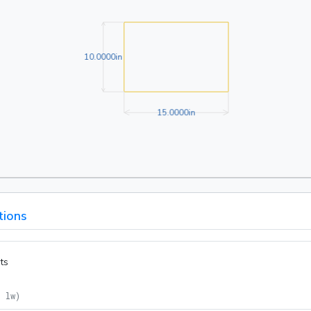
10.0000in
1
0
.
0
0
0
0
in
15.0000in
1
5
.
0
0
0
0
in
tions
ts
= lw
)