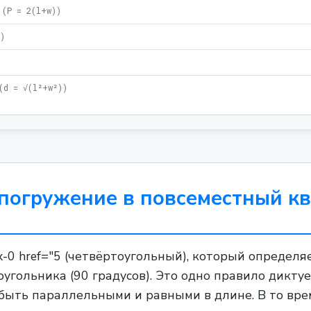
(
P = 2(l+w)
)
)
)
(
d = √(l²+w²)
)
 погружение в повсеместный к
0 href="5 (четвёртоугольный), который определя
гольника (90 градусов). Это одно правило диктует
ыть параллельными и равными в длине. В то время