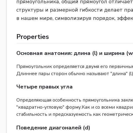
прямоугольника, общий прямоугол отличаетс
структуры и размерной гибкости делает пр
в нашем мире, символизируя порядок, эффек
Properties
Основная анатомия: длина (l) и ширина (w
Прямоугольник определяется двумя его первичны
Длиннее пары сторон обычно называют "длина" (l),
Четыре правых угла
Определяющая особенность прямоугольника заключа
"квадратно-угловую" форму.Как и со всеми квадрил
стабильность и предсказуемость как геометричес
Поведение диагоналей (d)