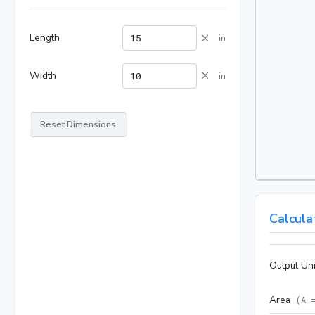
×
Length
in
×
Width
in
Reset Dimensions
Calcula
Output Uni
Area
(
A 