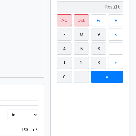
AC
DEL
%
÷
7
8
9
×
4
5
6
-
1
2
3
+
0
.
=
150 in²
1
5
0
 in²