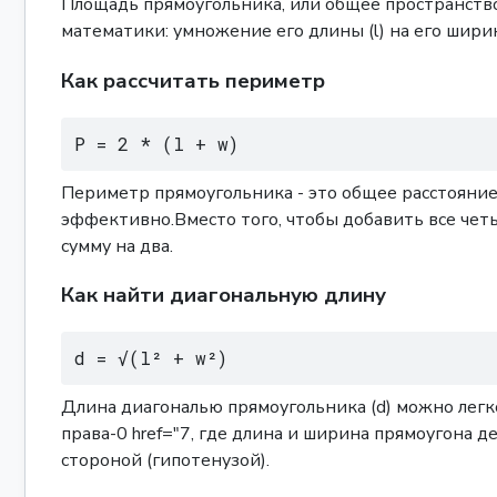
Площадь прямоугольника, или общее пространств
математики: умножение его длины (l) на его ширин
Как рассчитать периметр
P = 2 * (l + w)
Периметр прямоугольника - это общее расстояни
эффективно.Вместо того, чтобы добавить все четы
сумму на два.
Как найти диагональную длину
d = √(l² + w²)
Длина диагональю прямоугольника (d) можно лег
права-0 href="7, где длина и ширина прямоугона д
стороной (гипотенузой).