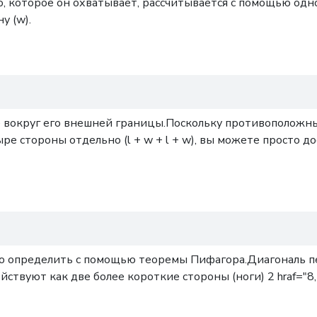
о, которое он охватывает, рассчитывается с помощью од
у (w).
е вокруг его внешней границы.Поскольку противоположн
ре стороны отдельно (l + w + l + w), вы можете просто д
ко определить с помощью теоремы Пифагора.Диагональ п
ействуют как две более короткие стороны (ноги) 2 hraf="8