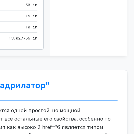
50 in
5
0
 in
15 in
1
5
 in
10 in
1
0
 in
18.027756 in
1
8
.
0
2
7
7
5
6
 in
вадрилатор"
ется одной простой, но мощной
 все остальные его свойства, особенно то,
 как высоко 2 href="6 является типом