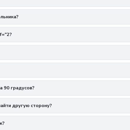
ольника?
f="2?
а 90 градусов?
 найти другую сторону?
к?