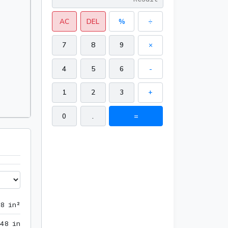
AC
DEL
%
÷
7
8
9
×
4
5
6
-
1
2
3
+
0
.
=
166.276878 in²
8
 in²
48 in
4
8
 in