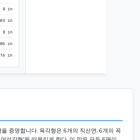
8 in
8
 in
6.928203 in
0
3
 in
8 in
8
 in
13.856406 in
0
6
 in
16 in
1
6
 in
함을 증명합니다. 육각형은 6개의 직선면, 6개의 꼭
 여섯각형'을 떠올리게 한다. 이 말은 모두 6면이