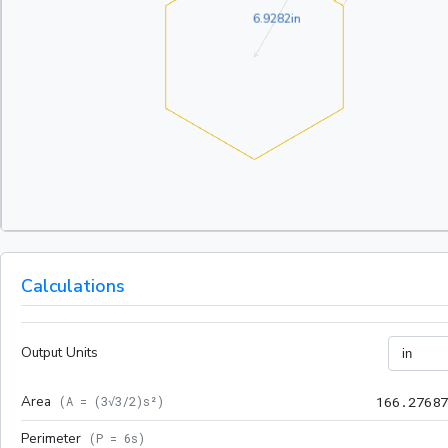
6.9282in
6
.
9
2
8
2
in
Calculations
Output Units
Area
(
A = (3√3/2)s²
)
1
6
6
.
2
7
6
8
7
Perimeter
(
P = 6s
)