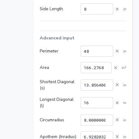
×
Side Length
in
Advanced input
×
Perimeter
in
×
Area
in²
Shortest Diagonal
×
in
(s)
Longest Diagonal
×
in
(l)
×
Circumradius
in
×
Apothem (Inradius)
in