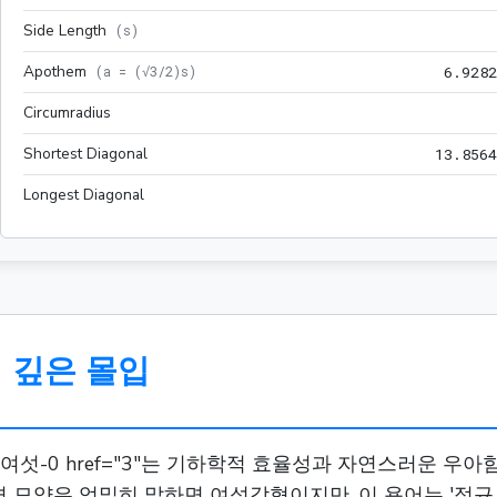
Side Length
(
s
)
Apothem
(
a = (√3/2)s
)
6
.
9
2
8
2
Circumradius
Shortest Diagonal
1
3
.
8
5
6
4
Longest Diagonal
 깊은 몰입
섯-0 href="3"는 기하학적 효율성과 자연스러운 우아
6면 모양은 엄밀히 말하면 여섯각형이지만, 이 용어는 '정규