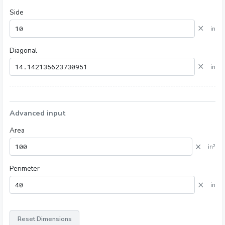
Side
×
in
Diagonal
×
in
Advanced input
Area
×
in²
Perimeter
×
in
Reset Dimensions