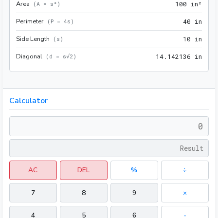
Area
100 
(
A = s²
)
1
0
0
 in²
Perimeter
40 i
(
P = 4s
)
4
0
 in
Side Length
10 i
(
s
)
1
0
 in
Diagonal
14.1
(
d = s√2
)
1
4
.
1
4
2
1
3
6
 in
Calculator
AC
DEL
%
÷
7
8
9
×
4
5
6
-