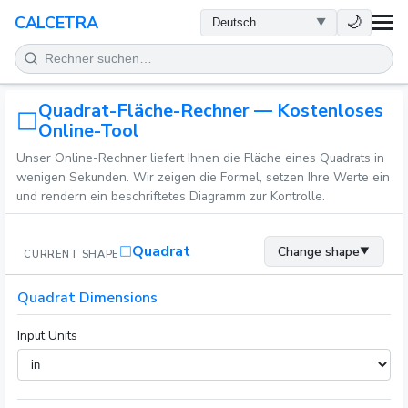
GESUNDHEIT
🌙
CALCETRA
MATHEMATIK
Quadrat-Fläche-Rechner — Kostenloses
UMWANDLUNGEN
Online-Tool
Unser Online-Rechner liefert Ihnen die Fläche eines Quadrats in
WISSENSCHAFT
wenigen Sekunden. Wir zeigen die Formel, setzen Ihre Werte ein
und rendern ein beschriftetes Diagramm zur Kontrolle.
ALLTAG
Quadrat
Change shape
▼
CURRENT SHAPE
ANDERE TOOLS
Quadrat Dimensions
Input Units