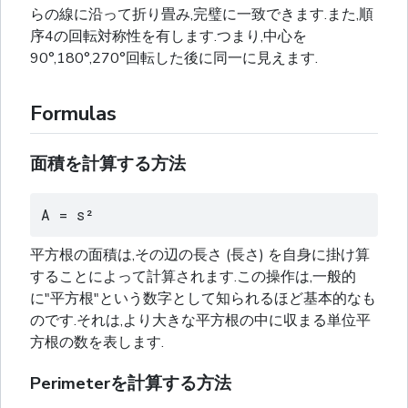
らの線に沿って折り畳み,完璧に一致できます.また,順
序4の回転対称性を有します.つまり,中心を
90°,180°,270°回転した後に同一に見えます.
Formulas
面積を計算する方法
A = s²
平方根の面積は,その辺の長さ (長さ) を自身に掛け算
することによって計算されます.この操作は,一般的
に"平方根"という数字として知られるほど基本的なも
のです.それは,より大きな平方根の中に収まる単位平
方根の数を表します.
Perimeterを計算する方法