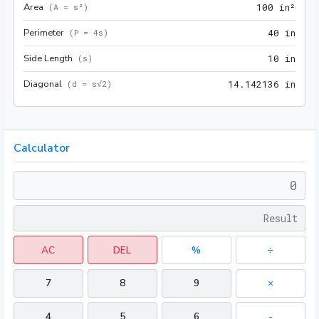
Area
100 
(
A = s²
)
1
0
0
 in²
Perimeter
40 i
(
P = 4s
)
4
0
 in
Side Length
10 i
(
s
)
1
0
 in
Diagonal
14.1
(
d = s√2
)
1
4
.
1
4
2
1
3
6
 in
Calculator
AC
DEL
%
÷
7
8
9
×
4
5
6
-