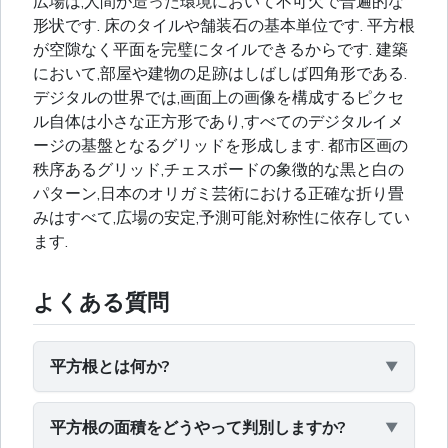
広場は,人間が造った環境において不可欠で普遍的な
形状です. 床のタイルや舗装石の基本単位です. 平方根
が空隙なく平面を完璧にタイルできるからです. 建築
において,部屋や建物の足跡はしばしば四角形である.
デジタルの世界では,画面上の画像を構成するピクセ
ル自体は小さな正方形であり,すべてのデジタルイメ
ージの基盤となるグリッドを形成します. 都市区画の
秩序あるグリッド,チェスボードの象徴的な黒と白の
パターン,日本のオリガミ芸術における正確な折り畳
みはすべて,広場の安定,予測可能,対称性に依存してい
ます.
よくある質問
平方根とは何か?
平方根の面積をどうやって判別しますか?