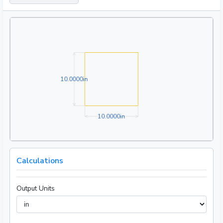
10.0000in
1
0
.
0
0
0
0
in
10.0000in
1
0
.
0
0
0
0
in
Calculations
Output Units