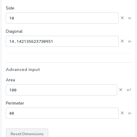
Side
×
in
Diagonal
×
in
Advanced input
Area
×
in²
Perimeter
×
in
Reset Dimensions