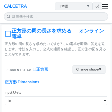
健康
🌙
CALCETRA
数学
正方形の周の長さを求める — オンライン
変換
電卓
正方形の周の長さを求めたいですか? この電卓が即座に答えを返
科学
します。寸法を入力し、公式の適用を確認し、正方形の図を見る
ことができます。
日常
正方形
Change shape
▼
CURRENT SHAPE
その他のツール
正方形 Dimensions
Input Units