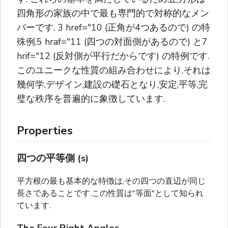
四角形の家族の中で最も専門的で対称的なメン
バーです. 3 href="10 (正角が4つあるので) の特
殊例,5 hraf="11 (四つの対面側があるので) と7
hrif="12 (反対側が平行だからです) の特例です.
このユニークな性質の組み合わせにより,それは
幾何学,デザイン,建設の礎石となり,安定,平等,完
璧な秩序を普遍的に象徴しています.
Properties
四つの平等側 (s)
平方根の最も基本的な特徴は,その四つの直辺が同じ
長さであることです.この性質は"等面"として知られ
ています.