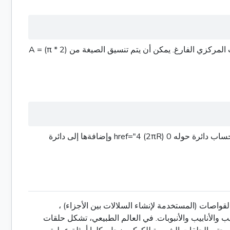
يتم حساب مساحة الحلقة عن طريق العثور أولاً على المساحة الكاملة لـ 0 href="4 (كما لو كانت صلبة) ومن ثم خصم مساحت الثقب المركزي الفارغ. يمكن أن يتم تنسيق الصيغة من A = (π * 2)
إن إجمالي "المحيط" أو طول الحدود للخاتم هو الطول المشترك للحدود الدائرية الخارجية والداخلية لكل منهما.لكي تجده، يجب عليك حساب دائرة حوله 0 href="4 (2πR) وإضافةها إلى دائرة
قواصات (المستخدمة لإنشاء السلالات بين الأجزاء) ،
يب والأنابيب والأنبوبات. في العالم الطبيعي، تشكل حلقات