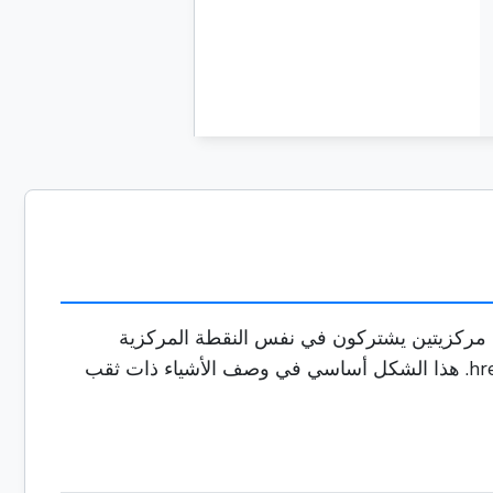
ن مركزيتين يشتركون في نفس النقطة المركزية
بالضبط. يمكن تصورها على أنها 0 href="6 a smaller, perfectly 3 hrif="7 from its interior, creating a circular band. هذا الشكل أساسي في وصف الأشياء ذات ثقب