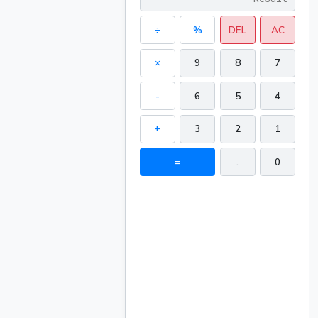
÷
%
DEL
AC
×
9
8
7
-
6
5
4
+
3
2
1
=
.
0
235.6194
94.24