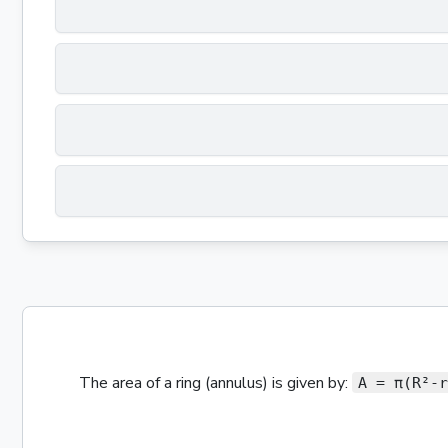
The
area
of a
ring (annulus)
is given by:
A = π(R²-r