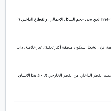
ويتم تعريف الإطلالة بواسطة قياسين أساسيين: القطاع الخارجي (R) هو المسافة من النقطة المركزية المشتركة إلى حدود أكبر، 0 href="4 الذي يحدد حجم الشكل الإجمالي، والقطاع الداخلي (r)
ة، فإن الشكل سيكون منطقة أكثر تعقيدًا، غير خلافية، ذات
عرض شريط الحلقة هو المسافة المستمرة المتساوية بين حدودها الداخلية والخارجية، ويمكن حساب هذا العرض ببساطة عن طريق خصم القطر الداخلي من القطر الخارجي (0 - r). هذا الاتساق