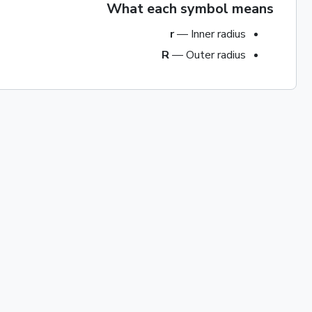
What each symbol means
r
—
Inner radius
R
—
Outer radius