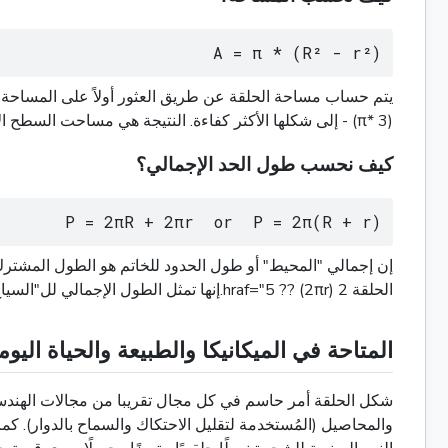
A = π * (R² - r²)
- (π* 3) إلى شكلها الأكثر كفاءة. النتيجة هي مساحت السطح الإجمالي للمجموع نفسه.
كيف نحسب طول الحد الإجمالي؟
P = 2πR + 2πr  or  P = 2π(R + r)
الحلقة 2 hraf="5 ?? (2πr).إنها تمثل الطول الإجمالي لل"السياج" على جانبي الشريط.
المتاحة في الميكانيكا والطبيعة والحياة اليوم
شكل الحلقة أمر حاسم في كل مجال تقريبا من مجالات الهندسة ا
والمحاصيل (المُستخدمة لتقليل الاحتكاك والسماح بالدوار). كما 