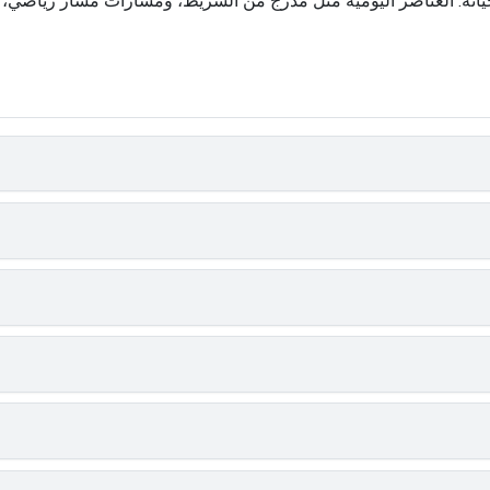
صة حياته. العناصر اليومية مثل مدرج من الشريط، ومسارات مسار رياضي،