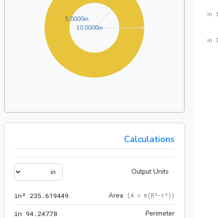
in
5.0000in
5
.
0
0
0
0
in
10.0000in
1
0
.
0
0
0
0
in
in
Calculations
Output Units
49 in²
Area
 in²
2
3
5
.
6
1
9
4
4
9
(
A = π(R²-r²)
)
778 in
Perimeter
 in
9
4
.
2
4
7
7
8