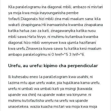
Kila paralelogramu ina diagonal mbili, ambazo ni mistari
ya moja kwa moja inayounganisha pembe
tofauti.Diagonals hizi mbili zina mali maalum sana: kila
wakati zinapingana.Hii inamaanisha kwamba zinapakana
katika hatua zao za kati, zinagawanyika katika nusu
mbili sawa.Hata hivyo, ni muhimu kutambua kwamba
diagonal hizo mbili wenyewe kwa ujumla hazifanani
kwa urefu.Zinaweza kuwa sawa tu katika kesi maalum
ambapo paralelogrimu ni 0 href="5 3 hrif="6.
Urefu, au urefu: kipimo cha perpendicular
Ili kuhesabu eneo la parallelogram kwa usahihi, ni
lazima mtu ajue urefu wake, pia hujulikana kama urefu.
urefu ni umbali wa umbali kati ya msingi (kawaida
upande wa chini) na upande wake wa kinyume. ni
muhimu kutofautisha urefu na urefu wa upande
unaoelekea. wazia kuacha mstari wa moja kwa moja