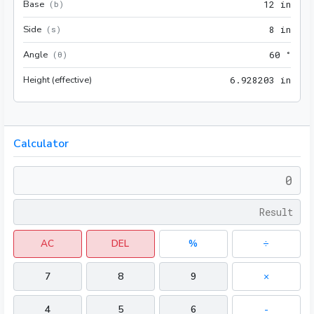
Base
12 i
(
b
)
1
2
 in
Side
8 in
(
s
)
8
 in
Angle
60 °
(
θ
)
6
0
 °
Height (effective)
6.92
6
.
9
2
8
2
0
3
 in
Calculator
AC
DEL
%
÷
7
8
9
×
4
5
6
-