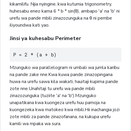
kikamilifu. Njia nyingine, kwa kutumia trigonometry,
huhesabu eneo kama 6 * b * sin(θ), ambapo 'a' na 'b' ni
urefu wa pande mbili zinazozunguka na θ ni pembe
iliyoundwa kati yao.
Jinsi ya kuhesabu Perimeter
P = 2 * (a + b)
Mzunguko wa parallelogram ni umbali wa jumla karibu
na pande zake nne.Kwa kuwa pande zinazopingana
huwa na urefu sawa kila wakati, hauitaji kupima pande
zote nne.Unahitaji tu urefu wa pande mbili
zinazozunguka (tuziite 'a' na 'b').Mzunguko
unapatikana kwa kuongeza urefu huu pamoja na
kuongezeka kwa matokeo kwa mbili.Hii inachangia jozi
zote mbili za pande zinazofanana, na kukupa urefu
kamili wa mpaka wa sura.