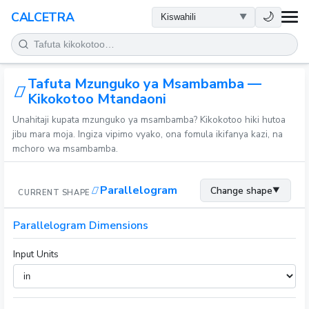
AFYA
🌙
CALCETRA
HESABU
Tafuta Mzunguko ya Msambamba —
UONGOFU
Kikokotoo Mtandaoni
Unahitaji kupata mzunguko ya msambamba? Kikokotoo hiki hutoa
SAYANSI
jibu mara moja. Ingiza vipimo vyako, ona fomula ikifanya kazi, na
mchoro wa msambamba.
KILA SIKU
Parallelogram
Change shape
▼
CURRENT SHAPE
ZANA NYINGINE
Parallelogram Dimensions
Input Units