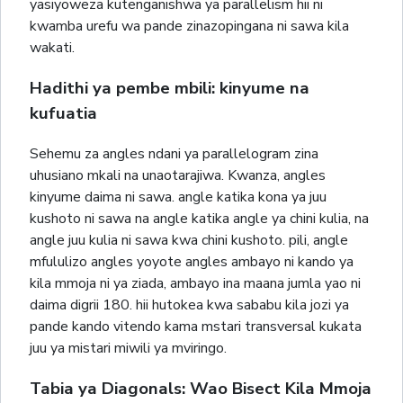
yasiyoweza kutenganishwa ya parallelism hii ni
kwamba urefu wa pande zinazopingana ni sawa kila
wakati.
Hadithi ya pembe mbili: kinyume na
kufuatia
Sehemu za angles ndani ya parallelogram zina
uhusiano mkali na unaotarajiwa. Kwanza, angles
kinyume daima ni sawa. angle katika kona ya juu
kushoto ni sawa na angle katika angle ya chini kulia, na
angle juu kulia ni sawa kwa chini kushoto. pili, angle
mfululizo angles yoyote angles ambayo ni kando ya
kila mmoja ni ya ziada, ambayo ina maana jumla yao ni
daima digrii 180. hii hutokea kwa sababu kila jozi ya
pande kando vitendo kama mstari transversal kukata
juu ya mistari miwili ya mviringo.
Tabia ya Diagonals: Wao Bisect Kila Mmoja