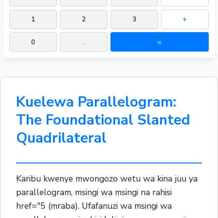
1
2
3
+
0
.
=
Kuelewa Parallelogram:
The Foundational Slanted
Quadrilateral
Karibu kwenye mwongozo wetu wa kina juu ya
parallelogram, msingi wa msingi na rahisi
href="5 (mraba). Ufafanuzi wa msingi wa