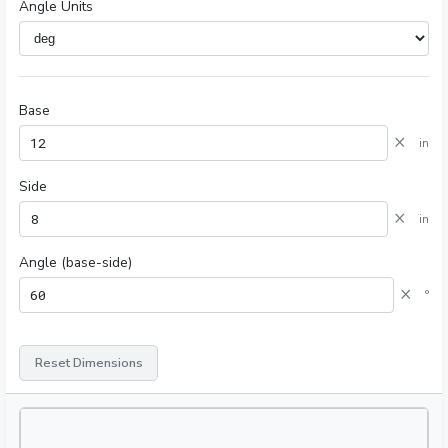
Angle Units
Base
×
in
Side
×
in
Angle (base-side)
×
°
Reset Dimensions