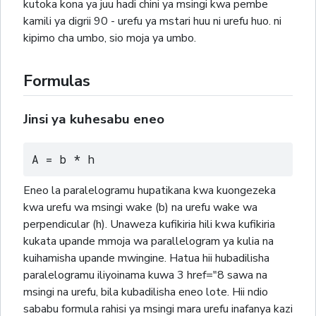
kutoka kona ya juu hadi chini ya msingi kwa pembe
kamili ya digrii 90 - urefu ya mstari huu ni urefu huo. ni
kipimo cha umbo, sio moja ya umbo.
Formulas
Jinsi ya kuhesabu eneo
A = b * h
Eneo la paralelogramu hupatikana kwa kuongezeka
kwa urefu wa msingi wake (b) na urefu wake wa
perpendicular (h). Unaweza kufikiria hili kwa kufikiria
kukata upande mmoja wa parallelogram ya kulia na
kuihamisha upande mwingine. Hatua hii hubadilisha
paralelogramu iliyoinama kuwa 3 href="8 sawa na
msingi na urefu, bila kubadilisha eneo lote. Hii ndio
sababu formula rahisi ya msingi mara urefu inafanya kazi