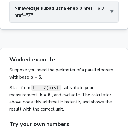
Ninawezaje kubadilisha eneo 0 href="6 3
hraf="7"
Worked example
Suppose you need the
perimeter
of a
parallelogram
with
base
b
= 6
.
Start from
, substitute your
P = 2(b+s)
measurement
(
b
= 6
)
, and evaluate. The calculator
above does this arithmetic instantly and shows the
result with the correct unit.
Try your own numbers