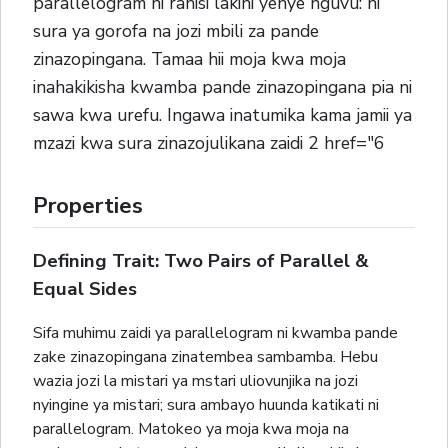
parallelogram ni rahisi lakini yenye nguvu: ni
sura ya gorofa na jozi mbili za pande
zinazopingana. Tamaa hii moja kwa moja
inahakikisha kwamba pande zinazopingana pia ni
sawa kwa urefu. Ingawa inatumika kama jamii ya
mzazi kwa sura zinazojulikana zaidi 2 href="6
Properties
Defining Trait: Two Pairs of Parallel &
Equal Sides
Sifa muhimu zaidi ya parallelogram ni kwamba pande
zake zinazopingana zinatembea sambamba. Hebu
wazia jozi la mistari ya mstari uliovunjika na jozi
nyingine ya mistari; sura ambayo huunda katikati ni
parallelogram. Matokeo ya moja kwa moja na