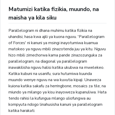
Matumizi katika fizikia, muundo, na
maisha ya kila siku
Parallelogram ni dhana muhimu katika fizikia na
uhandisi, hasa kwa ajili ya kuona nguvu. 'Parallelogram
of Forces' ni kanuni ya msingi inayotumiwa kuamua
matokeo ya nguvu mbili zinazotenda juu ya kitu. Nguvu
hizo mbili zimechorwa kama pande zinazozunguka za
parallelogram, na diagonal ya parallelogram
inawakilisha nguvu halisi katika ukubwa na mwelekeo.
Katika kubuni na usanifu, sura hutumiwa kuunda
muundo wenye nguvu na wa kuvutia kipaji. Unaweza
kuiona katika sakafu za herringbone, mosaics za tile, na
miundo ya milango ya kisu inayoweza kupanuliwa. Hata
tendo rahisi la kufungua mlango uliofungwa au
kompyuta ndogo linahusisha kanuni ya parallelogram
katika harakati.