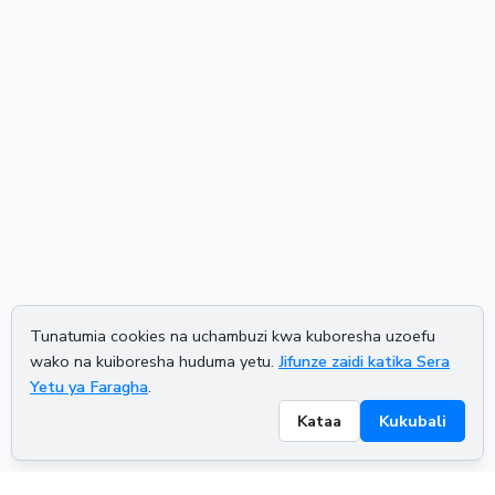
Tunatumia cookies na uchambuzi kwa kuboresha uzoefu
wako na kuiboresha huduma yetu.
Jifunze zaidi katika Sera
Yetu ya Faragha
.
Kataa
Kukubali