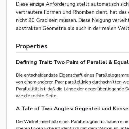
Diese einzige Anforderung stellt automatisch sic
vertrautere Formen und Rhomben dient, hat das qu
nicht 90 Grad sein müssen. Diese Neigung verlei
abstrakten Geometrie als auch in der realen Welt
Properties
Defining Trait: Two Pairs of Parallel & Equal
Die entscheidendste Eigenschaft eines Parallelogramms is
von einem anderen Paar parallellinien durchschnitten wer
Parallelität ist, daß die Länge der gegenüberliegende Sei
wie die rechte Seite.
A Tale of Two Angles: Gegenteil und Kons
Die Winkel innerhalb eines Parallelogramms haben eine
oberen linken Ecke ist identisch mit dem Winkel im unte