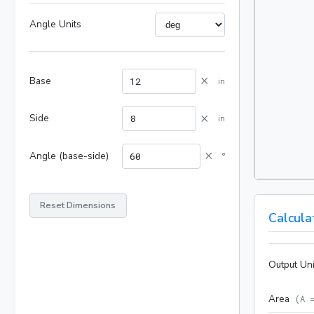
Angle Units
×
Base
in
×
Side
in
×
Angle (base-side)
°
Reset Dimensions
Calcula
Output Uni
Area
(
A 