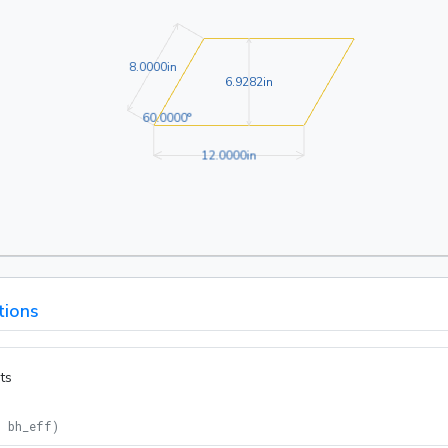
8.0000in
8
.
0
0
0
0
in
6.9282in
6
.
9
2
8
2
in
60.0000°
6
0
.
0
0
0
0
°
12.0000in
1
2
.
0
0
0
0
in
tions
ts
= bh_eff
)