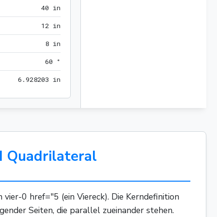
40 in
4
0
 in
12 in
1
2
 in
8 in
8
 in
60 °
6
0
 °
6.928203 in
6
.
9
2
8
2
0
3
 in
 Quadrilateral
ier-0 href="5 (ein Viereck). Die Kerndefinition
gender Seiten, die parallel zueinander stehen.