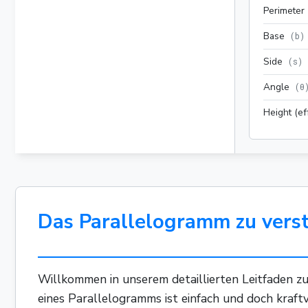
Perimeter
Base
(
b
)
Side
(
s
)
Angle
(
θ
Height (ef
Das Parallelogramm zu vers
Willkommen in unserem detaillierten Leitfaden zum
eines Parallelogramms ist einfach und doch kraftv