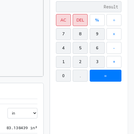
AC
DEL
%
÷
7
8
9
×
4
5
6
-
1
2
3
+
0
.
=
83.138439 in²
8
3
.
1
3
8
4
3
9
 in²