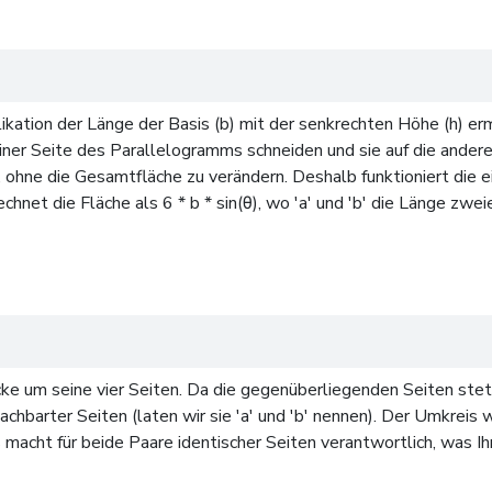
kation der Länge der Basis (b) mit der senkrechten Höhe (h) ermi
einer Seite des Parallelogramms schneiden und sie auf die and
 ohne die Gesamtfläche zu verändern. Deshalb funktioniert die 
hnet die Fläche als 6 * b * sin(θ), wo 'a' und 'b' die Länge zwe
um seine vier Seiten. Da die gegenüberliegenden Seiten stets i
chbarter Seiten (laten wir sie 'a' und 'b' nennen). Der Umkreis
s macht für beide Paare identischer Seiten verantwortlich, was I