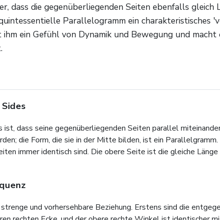
her, dass die gegenüberliegenden Seiten ebenfalls gleic
intessentielle Parallelogramm ein charakteristisches 'v
ht ihm ein Gefühl von Dynamik und Bewegung und macht e
.
 Sides
t, dass seine gegenüberliegenden Seiten parallel miteinander lau
den; die Form, die sie in der Mitte bilden, ist ein Parallelgram
ten immer identisch sind. Die obere Seite ist die gleiche Länge w
equenz
 strenge und vorhersehbare Beziehung. Erstens sind die entgeg
ren rechten Ecke, und der obere rechte Winkel ist identischer m