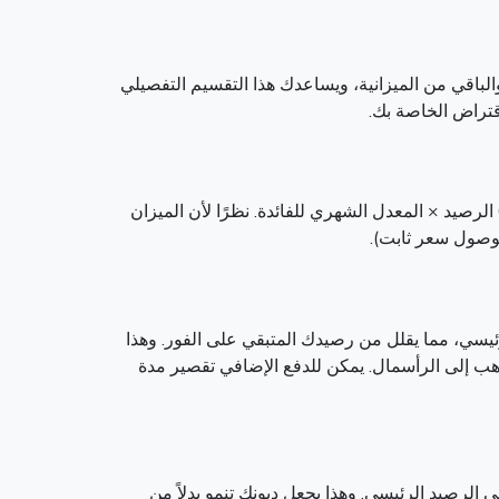
لباقي من الميزانية، ويساعدك هذا التقسيم التفصيلي
قتراض الخاصة بك.
وتتراوح الفائدة بناءً على رصيدك المتبقي ومعدل الفوائد. كل شهر، يتم حساب الفائد على الرأسمال المتبقى باستخدام الصيغة: 0 الرصيد × المعدل الشهري للفائدة. نظرًا لأن الميزان
لوصول سعر ثابت).
ئيسي، مما يقلل من رصيدك المتبقي على الفور. وهذا
ذهب إلى الرأسمال. يمكن للدفع الإضافي تقصير مدة
لرصيد الرئيسي. وهذا يجعل ديونك تنمو بدلاً من