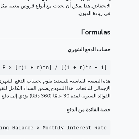
في زيادة الديون.
Formulas
حساب الدفع الشهري
 P × [r(1 + r)^n] / [(1 + r)^n - 1]
الفوائد السنوية لمدة 30 عامًا (360 دفعًا) يؤدي إلى دفع شهري تقريبًا 954.83 دولارًا.
حصة الفائدة من الدفع
ding Balance × Monthly Interest Rate