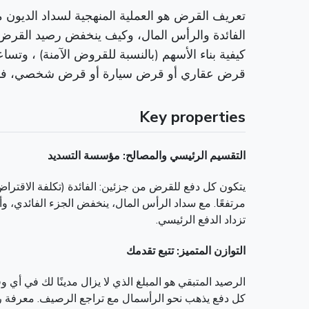
تعريف القرض هو العملية المنهجية لسداد الديو
الفائدة والرأس المال، وكيف ينخفض رصيد القرض م
كيفية بناء الأسهم (بالنسبة للقروض الآمنة) ، و
قرض عقاري أو قرض سيارة أو قرض شخصي، فإن إتق
Key properties
التقسيم الرئيسي والمصالح: مؤسسة التسديد
يتكون كل دفع للقرض من جزئين: الفائدة (تكلفة الاقترا
مرتفعًا. مع سداد الرأس المال، ينخفض الجزء الفائدي، 
تزداد الدفع الرئيسي.
التوازن المتميز: تتبع تقدمك
الرصيد المتبقي هو المبلغ الذي لا يزال مدينًا لك في أ
كل دفع يذهب نحو الرأسمال مع تراجع الرصيف. معرفة رص