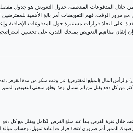
ن من خلال المدفوعات المنتظمة. جدول التعويض هو جدول مفصل
ع مرور الوقت. فهم التعويضات أمر بالغ الأهمية للمقترضين 
تساعدك على اتخاذ قرارات مستنيرة حول المدفوعات الإضافية وإ
ان مفاهيم التعويض يمنحك القدرة على تحسين استراتيجية سدا
ض) والرأس المال (المبلغ المقترض). في وقت مبكر من مدة القرض، تذه
وأكثر من كل دفع يقلل من الرأسمال. وهذا يخلق منحنى التعويض المميز 
ي وقت خلال فترة القرض. يبدأ عند مبلغ القرض الكامل ويقلل مع كل دفع
يدك المميز أمر ضروري لاتخاذ قرارات إعادة تمويل، وحساب مبالغ ال