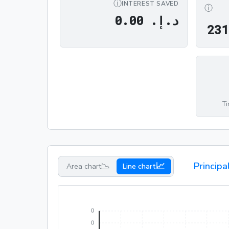
ⓘ
INTEREST SAVED
ⓘ
د.إ.‏ 0.00
د
.
إ
.
0
0
.
0
د.إ.‏ 231,676.38
2
3
1
Ti
📉
📈
Principa
Area chart
Line chart