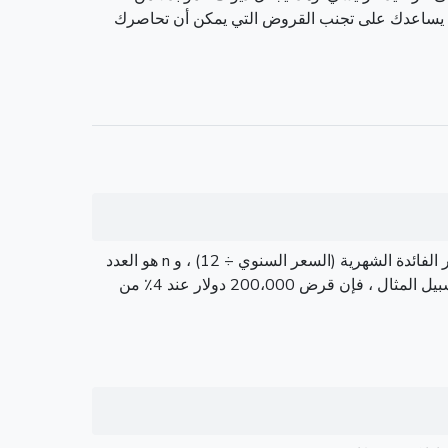
التدريجي. فهم التعويذ السلبية يساعدك على تجنب القروض التي يمكن أن تحاصرك
هذه الصيغة القياسية للتسديد تقوم بحساب الدفع الشهري الثابت (م) اللازم لسداد القرض. p هو مبلغ القرض الرئيسي ، r هو سعر الفائدة الشهرية (السعر السنوي ÷ 12) ، و n هو العدد
الإجمالي للدفعات. هذا النموذج يضمن السداد الكامل للقرض من خلال الدفع النهائي ، مع كل دفع هو بالضبط نفس المبلغ. على سبيل المثال ، فإن قرض 200،000 دولار عند 4٪ من