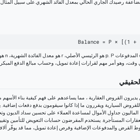
Balance = P × [(1 + 
ي أي وقت، وهو أمر مهم لقرارات إعادة تمويل، وحساب مبالغ الدفع المبكر
لحقيقي
يديرون القروض العقارية ، مما يساعدهم على فهم كيفية بناء الأسهم م
للقروض السيارية ويقررون ما إذا كانوا سيقومون بدفع دفعات إضافية
ماليون جداول الأموال لمساعدة العملاء على تحسين سداد الديون وتخ
لعقارات المستأجرة. يستخدم المقرضون حسابات التعويض للتأمين وتقييم
 القرض والمدفوعات الإضافية وفرص إعادة تمويل، مما قد يوفّر آلاف