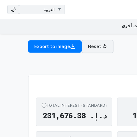
🌙
ت أخرى
Export to image
Reset
↺
ⓘ
TOTAL INTEREST (STANDARD)
د.إ.‏ 1,199.10
د.إ.‏ 231,676.38
1
د
.
إ
.
8
3
.
6
7
6
,
1
3
2