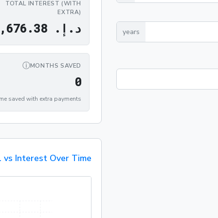
TOTAL INTEREST (WITH
EXTRA)
د
.
إ
.
8
3
.
6
7
6
,
years
ⓘ
MONTHS SAVED
0
0
me saved with extra payments
l vs Interest Over Time