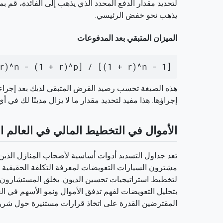
يذهب نحو خفض الرئيسي.
الميزان المتبقي بعد المدفوعات
r)^n - (1 + r)^p] / [(1 + r)^n - 1]
إجراؤها. هذا مفيد لتحديد مقدار ما لا يزال مدينًا لك ف
الأموال في التخطيط المالي في العالم ا
تعد جداول التسديد أدوات أساسية لأصحاب المنازل الذين 
مشترون السيارات التعويضات لمعرفة التكلفة الحقيقية 
لتخطيط استراتيجيات تحسين الديون. يخلق المستشارون ال
بتحليل التعويضات لفهم تدفق الأموال ونمو الأسهم في ا
المقترضين القدرة على اتخاذ قرارات مستنيرة حول شروط