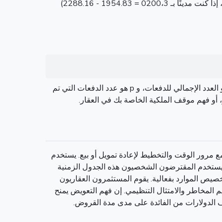
لتحديد مقدار الدفع المحدد الذي يذهب إلى الفائدة، قم بمضاعفة رصيدك الجاري الحالي بمعدل الفائد الشهري.على سبيل المثال، إذا كنت مدينًا بـ 0200،3 = 1954.83 - 2288.16)
هذه الصيغة تحسب رصيد القرض المتبقي لديك بعد إجراء المدفوعات p. P هو الرئيسي الأصلي، r هو معدل الفائدة الشهرية، n هو العدد الإجمالي للدفعات، و p هو عدد الدفعات التي تم
، أو فهم موقف الملكية الخاصة بك في العقار.
ع مرور الوقت والتخطيط لإعادة تمويل أو بيع. يستخدم
. يستخدم المقترضون الشخصيون هذه الجدول الزمنية
صيص الموارد بفعالية. يقوم المستثمرون العقاريون
 المخاطر والامتثال التنظيمي. إن فهم التعويض يمنح
 الدولارات من الفائدة على مدى مدة القروض.