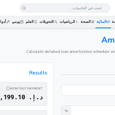
ة
المالية
الصحة
الرياضيات
التحويلات
العلم
يومي
أدوا
Amo
Calculate detailed loan amortization schedule wi
Results
ⓘ
MONTHLY PAYMENT
د
.
إ
.
0
1
.
9
9
1
,
%