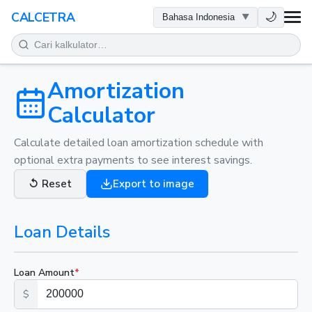
KESEHATAN
🌙
CALCETRA
MATEMATIKA
KONVERSI
Amortization
Calculator
SAINS
Calculate detailed loan amortization schedule with
optional extra payments to see interest savings.
SEHARI-HARI
↺
Reset
Export to image
ALAT LAINNYA
Loan Details
Loan Amount
*
$