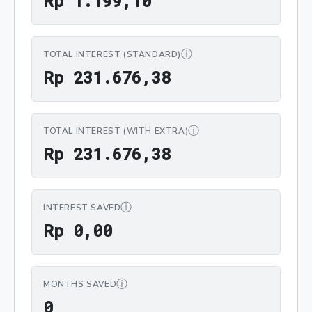
R
p
1
.
1
9
9
,
1
0
ⓘ
TOTAL INTEREST (STANDARD)
Rp 231.676,38
R
p
2
3
1
.
6
7
6
,
3
8
ⓘ
TOTAL INTEREST (WITH EXTRA)
Rp 231.676,38
R
p
2
3
1
.
6
7
6
,
3
8
ⓘ
INTEREST SAVED
Rp 0,00
R
p
0
,
0
0
ⓘ
MONTHS SAVED
0
0