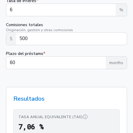
Tasa de interés
*
%
Comisiones totales
Originación, gestión y otras comisiones
$
Plazo del préstamo
*
months
Resultados
ⓘ
TASA ANUAL EQUIVALENTE (TAE)
7,06 %
7
,
0
6
%