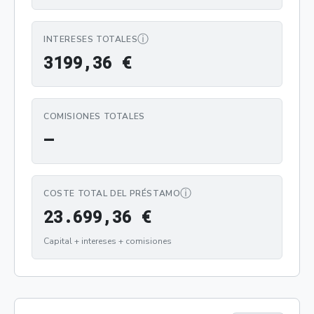
ⓘ
INTERESES TOTALES
3199,36 €
3
1
9
9
,
3
6
€
COMISIONES TOTALES
—
ⓘ
COSTE TOTAL DEL PRÉSTAMO
23.699,36 €
2
3
.
6
9
9
,
3
6
€
Capital + intereses + comisiones