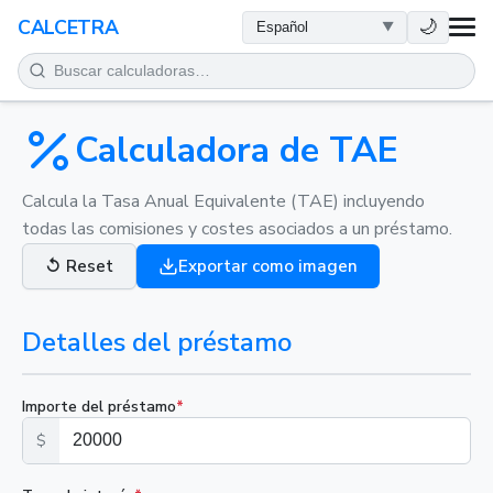
SALUD
🌙
CALCETRA
MATEMÁTICAS
CONVERSIONES
Calculadora de TAE
CIENCIA
Calcula la Tasa Anual Equivalente (TAE) incluyendo
todas las comisiones y costes asociados a un préstamo.
COTIDIANO
↺
Reset
Exportar como imagen
OTRAS HERRAMIENTAS
Detalles del préstamo
Importe del préstamo
*
$