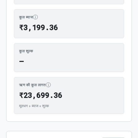
ⓘ
कुल ब्याज
₹3,199.36
₹
3
,
1
9
9
.
3
6
कुल शुल्क
—
ⓘ
ऋण की कुल लागत
₹23,699.36
₹
2
3
,
6
9
9
.
3
6
मूलधन + ब्याज + शुल्क