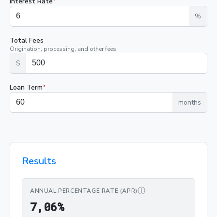
Interest Rate
*
%
Total Fees
Origination, processing, and other fees
$
Loan Term
*
months
Results
ⓘ
ANNUAL PERCENTAGE RATE (APR)
7,06%
7
,
0
6
%