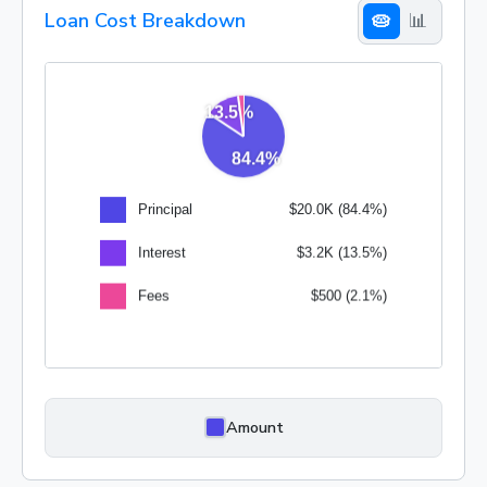
Loan Cost Breakdown
🥧
📊
Amount