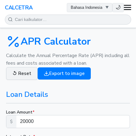
KESEHATAN
🌙
CALCETRA
MATEMATIKA
KONVERSI
APR Calculator
SAINS
Calculate the Annual Percentage Rate (APR) including all
fees and costs associated with a loan.
SEHARI-HARI
↺
Reset
Export to image
ALAT LAINNYA
Loan Details
Loan Amount
*
$