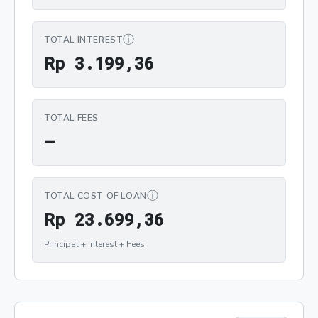
ⓘ
TOTAL INTEREST
Rp 3.199,36
R
p
3
.
1
9
9
,
3
6
TOTAL FEES
—
ⓘ
TOTAL COST OF LOAN
Rp 23.699,36
R
p
2
3
.
6
9
9
,
3
6
Principal + Interest + Fees