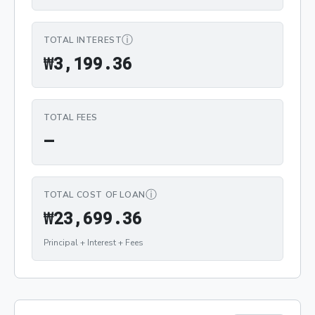
ⓘ
TOTAL INTEREST
₩3,199.36
₩
3
,
1
9
9
.
3
6
TOTAL FEES
—
ⓘ
TOTAL COST OF LOAN
₩23,699.36
₩
2
3
,
6
9
9
.
3
6
Principal + Interest + Fees