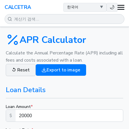
건강
🌙
CALCETRA
수학
변환
APR Calculator
과학
Calculate the Annual Percentage Rate (APR) including all
fees and costs associated with a loan.
일상
↺
Reset
Export to image
기타 도구
Loan Details
Loan Amount
*
$