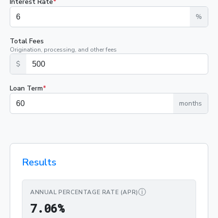
Interest Rate
*
%
Total Fees
Origination, processing, and other fees
$
Loan Term
*
months
Results
ⓘ
ANNUAL PERCENTAGE RATE (APR)
7.06%
7
.
0
6
%