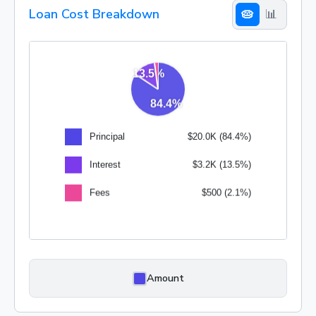
Loan Cost Breakdown
🥧
📊
Amount