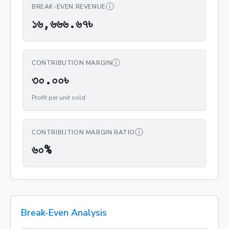
ⓘ
BREAK-EVEN REVENUE
১৬,৬৬৬.৬৭৳
১
৬
,
৬
৬
৬
.
৬
৭
৳
ⓘ
CONTRIBUTION MARGIN
৩০.০০৳
৩
০
.
০
০
৳
Profit per unit sold
ⓘ
CONTRIBUTION MARGIN RATIO
৬০%
৬
০
%
Break-Even Analysis