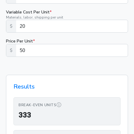
Variable Cost Per Unit
*
Materials, labor, shipping per unit
$
Price Per Unit
*
$
Results
ⓘ
BREAK-EVEN UNITS
333
3
3
3