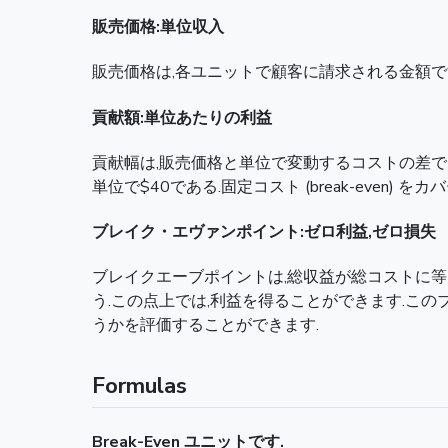
販売価格:単位収入
販売価格は,各ユニットで顧客に請求される金額で
貢献額:単位あたりの利益
貢献幅は,販売価格と単位で変動するコストの差であ
単位で$40である.固定コスト (break-eve
ブレイク・エヴァンポイント:ゼロ利益,ゼロ損失
ブレイクエーブポイントは,総収益が総コストに等し
う.この点上では,利益を得ることができます.こ
うかを評価することができます.
Formulas
Break-Even ユニットです.