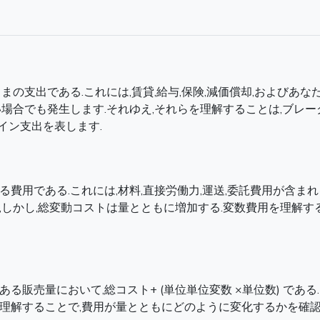
まの支出である.これには,賃貸,給与,保険,減価償却,および
い場合でも発生します.それゆえ,それらを理解することは,ブレ
イン支出を表します.
費用である.これには,材料,直接労働力,運送,委託費用が含ま
,しかし,総変動コストは量とともに増加する.変数費用を理解す
る販売量において,総コスト+ (単位単位変数 ×単位数) であ
理解することで,費用が量とともにどのように変化するかを確認