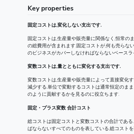
Key properties
固定コストは,変化しない支出です.
固定コストは,生産量や販売量に関係なく,恒常のま
の総費用が含まれます.固定コストが,何も売らな
のビジネスがカバーしなければならないベースラ
変数コストは,量とともに変化する支出です.
変数コストは,生産量や販売量によって直接変化する
減少する.単位で変動するコストは通常恒定のまま
のように貢献するかを見るのに役立ちます.
固定・プラス変数 合計コスト
総コストは固定コストと変数コストの合計である.あ
ばならないすべてのものを表している.総コストを