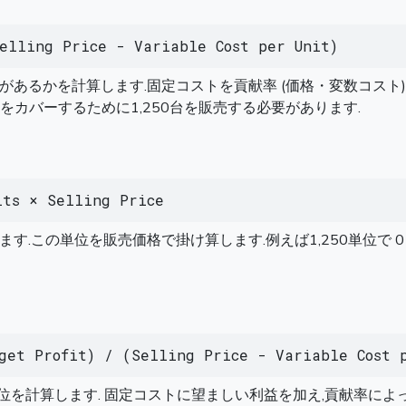
elling Price - Variable Cost per Unit)
るかを計算します.固定コストを貢献率 (価格・変数コスト) に
べてのコストをカバーするために1,250台を販売する必要があります.
its × Selling Price
.この単位を販売価格で掛け算します.例えば1,250単位で 01
get Profit) / (Selling Price - Variable Cost 
ます. 固定コストに望ましい利益を加え,貢献率によって分割します. 