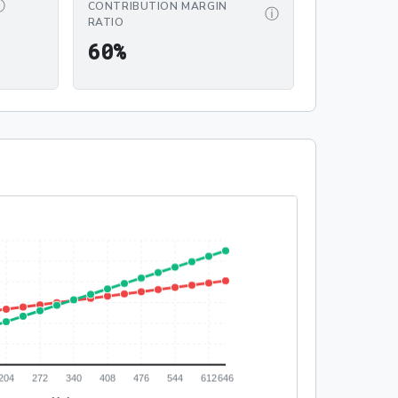
ⓘ
CONTRIBUTION MARGIN
ⓘ
RATIO
00
60%
6
0
%