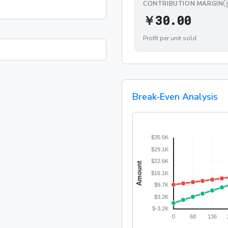
CONTRIBUTION MARGIN
￥30.
￥
3
0
.
0
0
Profit per unit sold
Break-Even Analysis