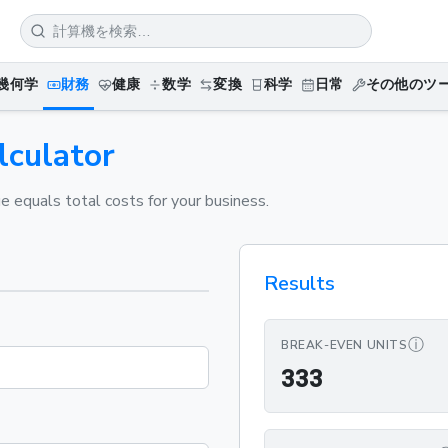
幾何学
財務
健康
数学
変換
科学
日常
その他のツ
lculator
 equals total costs for your business.
Results
ⓘ
BREAK-EVEN UNITS
333
3
3
3