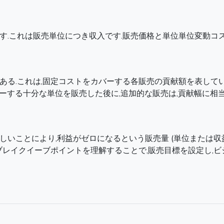
す.これは販売単位につき収入です.販売価格と単位単位変動コス
る.これは,固定コストをカバーする各販売の貢献額を表している
n) をカバーする十分な単位を販売した後に,追加的な販売は,貢献幅に
いことにより,利益がゼロになるという販売量 (単位または収益
のブレイクイーブポイントを理解することで,販売目標を設定し,