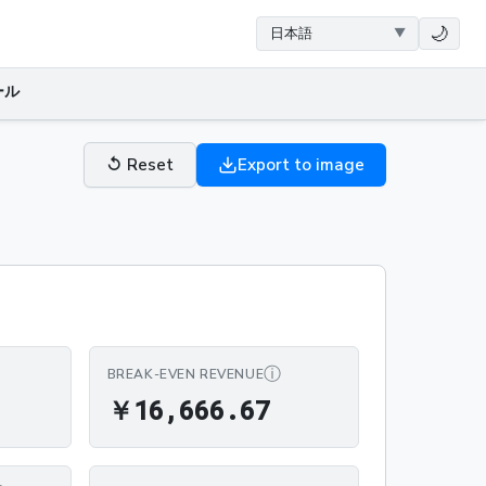
🌙
ール
↺
Reset
Export to image
ⓘ
BREAK-EVEN REVENUE
￥16,666.67
￥
1
6
,
6
6
6
.
6
7