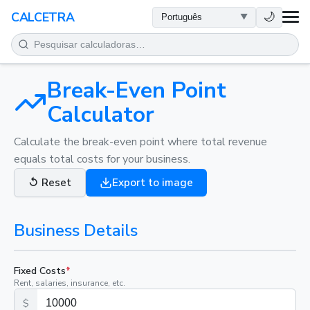
SAÚDE
🌙
CALCETRA
MATEMÁTICA
CONVERSÕES
Break-Even Point
Calculator
CIÊNCIA
Calculate the break-even point where total revenue
equals total costs for your business.
COTIDIANO
↺
Reset
Export to image
OUTRAS FERRAMENTAS
Business Details
Fixed Costs
*
Rent, salaries, insurance, etc.
$