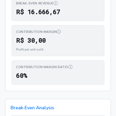
ⓘ
BREAK-EVEN REVENUE
R$ 16.666,67
R
$
1
6
.
6
6
6
,
6
7
ⓘ
CONTRIBUTION MARGIN
R$ 30,00
R
$
3
0
,
0
0
Profit per unit sold
ⓘ
CONTRIBUTION MARGIN RATIO
60%
6
0
%
Break-Even Analysis