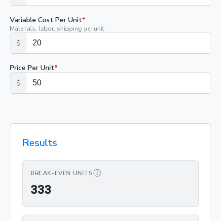
Variable Cost Per Unit
*
Materials, labor, shipping per unit
$
Price Per Unit
*
$
Results
ⓘ
BREAK-EVEN UNITS
333
3
3
3