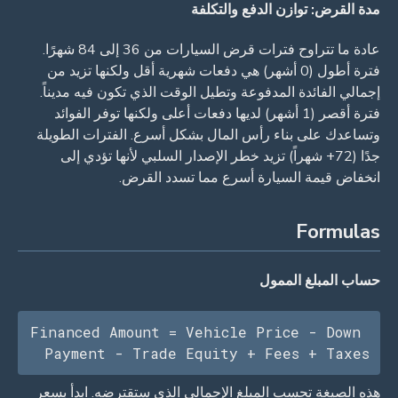
مدة القرض: توازن الدفع والتكلفة
عادة ما تتراوح فترات قرض السيارات من 36 إلى 84 شهرًا.
فترة أطول (0 أشهر) هي دفعات شهرية أقل ولكنها تزيد من
إجمالي الفائدة المدفوعة وتطيل الوقت الذي تكون فيه مديناً.
فترة أقصر (1 أشهر) لديها دفعات أعلى ولكنها توفر الفوائد
وتساعدك على بناء رأس المال بشكل أسرع. الفترات الطويلة
جدًا (72+ شهراً) تزيد خطر الإصدار السلبي لأنها تؤدي إلى
انخفاض قيمة السيارة أسرع مما تسدد القرض.
Formulas
حساب المبلغ الممول
Financed Amount = Vehicle Price - Down 
Payment - Trade Equity + Fees + Taxes
هذه الصيغة تحسب المبلغ الإجمالي الذي ستقترضه. ابدأ بسعر