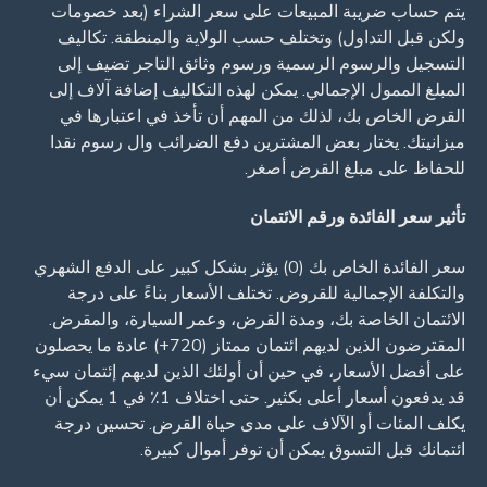
يتم حساب ضريبة المبيعات على سعر الشراء (بعد خصومات
ولكن قبل التداول) وتختلف حسب الولاية والمنطقة. تكاليف
التسجيل والرسوم الرسمية ورسوم وثائق التاجر تضيف إلى
المبلغ الممول الإجمالي. يمكن لهذه التكاليف إضافة آلاف إلى
القرض الخاص بك، لذلك من المهم أن تأخذ في اعتبارها في
ميزانيتك. يختار بعض المشترين دفع الضرائب وال رسوم نقدا
للحفاظ على مبلغ القرض أصغر.
تأثير سعر الفائدة ورقم الائتمان
سعر الفائدة الخاص بك (0) يؤثر بشكل كبير على الدفع الشهري
والتكلفة الإجمالية للقروض. تختلف الأسعار بناءً على درجة
الائتمان الخاصة بك، ومدة القرض، وعمر السيارة، والمقرض.
المقترضون الذين لديهم ائتمان ممتاز (720+) عادة ما يحصلون
على أفضل الأسعار، في حين أن أولئك الذين لديهم إئتمان سيء
قد يدفعون أسعار أعلى بكثير. حتى اختلاف 1٪ في 1 يمكن أن
يكلف المئات أو الآلاف على مدى حياة القرض. تحسين درجة
ائتمانك قبل التسوق يمكن أن توفر أموال كبيرة.