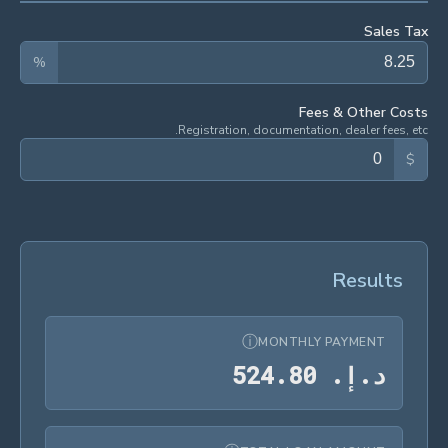
Sales Tax
%
Fees & Other Costs
Registration, documentation, dealer fees, etc.
$
Results
ⓘ
MONTHLY PAYMENT
د.إ.‏ 524.80
د
.
إ
.
0
8
.
4
2
5