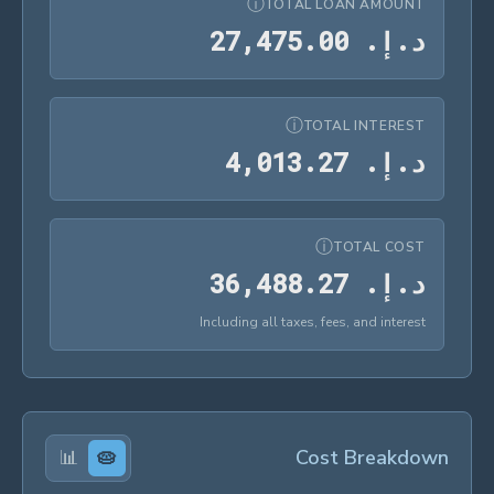
ⓘ
TOTAL LOAN AMOUNT
د.إ.‏ 27,475.00
د
.
إ
.
0
0
.
5
7
4
,
7
2
ⓘ
TOTAL INTEREST
د.إ.‏ 4,013.27
د
.
إ
.
7
2
.
3
1
0
,
4
ⓘ
TOTAL COST
د.إ.‏ 36,488.27
د
.
إ
.
7
2
.
8
8
4
,
6
3
Including all taxes, fees, and interest
📊
🥧
Cost Breakdown