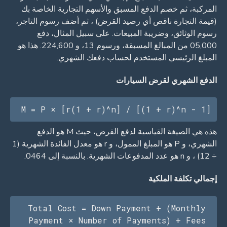
المركبة، ثم خصم الدفع المسبق والأسهم التجارية الخاصة بك
(قيمة التجارة ناقص أي رصيد القرض) ، ثم أضف رسوم التاجر،
رسوم الوثائق، وضريبة المبيعات. على سبيل المثال، دفع
05,000 من المبالغ المسبقة، ورسوم 13، و 224,600. هذا هو
المبلغ الرئيسي المستخدم لحساب دفعك الشهري.
الدفع الشهري لقرض السيارات
M = P × [r(1 + r)^n] / [(1 + r)^n - 1]
هذه هي الصيغة القياسية لدفع القرض، حيث M هو الدفع
الشهري، و P هو المبلغ الممول، و r هو معدل الفائدة الشهرية (1
÷ 12) ، و n هو عدد المدفوعات الشهرية. بالنسبة إلى 0464.
إجمالي تكلفة الملكية
Total Cost = Down Payment + (Monthly 
Payment × Number of Payments) + Fees 