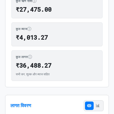
ⓘ
कुल ऋण राशि
₹27,475.00
₹
2
7
,
4
7
5
.
0
0
ⓘ
कुल ब्याज
₹4,013.27
₹
4
,
0
1
3
.
2
7
ⓘ
कुल लागत
₹36,488.27
₹
3
6
,
4
8
8
.
2
7
सभी कर, शुल्क और ब्याज सहित
लागत विवरण
🥧
📊