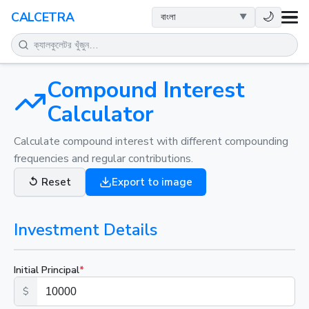
স्বাস্থ্य
🌙
CALCETRA
গণিত
রূপান্তর
Compound Interest
Calculator
বিজ্ঞান
Calculate compound interest with different compounding
frequencies and regular contributions.
দৈনন্দিন
↺
Reset
Export to image
অন्যান্য সরঞ্জাম
Investment Details
Initial Principal
*
$