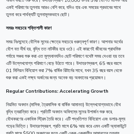
অর্জন করতে শুরু করে। উদাহরণস্বরূপ 10,000 ডলার 5% যৌগিত মাসিক আয়
একই পরিমাণের তুলনায় আরও বেশি করে, যদিও হার এবং সময়ের প্রভাবের সাথে
তুলনা করে পার্থক্যটি তুলনামূলকভাবে ছোট।
সময়ঃ সবচেয়ে শক্তিশালী কারণ
সময় নিঃসন্দেহে যৌগিক সুদের ক্ষেত্রে সবচেয়ে গুরুত্বপূর্ণ কারণ। আপনার অর্থের
যৌগ যত দীর্ঘ হয়, বৃদ্ধি তত নাটকীয় হয়ে ওঠে। এই কারণেই জীবনের প্রাথমিক
পর্যায়ে সঞ্চয় শুরু করা এত মূল্যবানযদিও ছোট পরিমাণে যথেষ্ট সময় দেওয়া হয় তবে
এটি উল্লেখযোগ্য পরিমাণে বেড়ে উঠতে পারে। উদাহরণস্বরূপ, 65 বছর বয়সে
01 মিলিয়ন বিনিয়োগ করা 7% বার্ষিক রিটার্নের সাথে, যখন 35 বছর বয়স থেকে
শুরু করা একই লক্ষ্য অর্জনের জন্য অনেক বড় অবদানের প্রয়োজন।
Regular Contributions: Accelerating Growth
নিয়মিত অবদান (মাসিক, ত্রৈমাসিক বা বার্ষিক আমানত) উল্লেখযোগ্যভাবে যৌথ
বৃদ্ধি ত্বরান্বিত করে। প্রতিটি অবদান অবিলম্বে সুদের উপার্জন শুরু করে,
যৌথকরণের একাধিক স্ট্রিম তৈরি করে। এটি পদ্ধতিগত বিনিয়োগ এবং ডলার-মূল্য
গড়ের ভিত্তি। উদাহরণস্বরূপ, প্রতি মাসে 6% আয় করে এমন একটি অ্যাকাউন্টে
প্রতি মাসে $500 অবদানের ফলে একটি একক এককালীন আমানতের তুলনায়