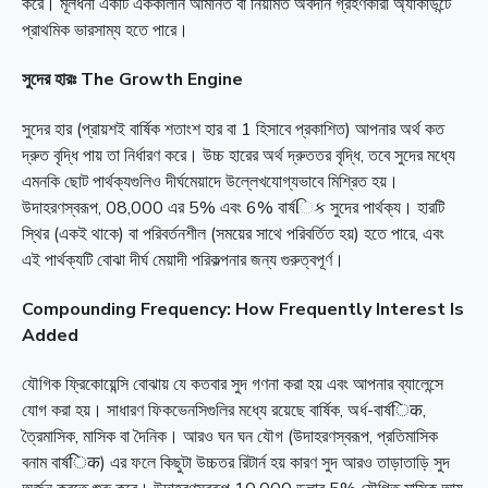
করে। মূলধনী একটি এককালীন আমানত বা নিয়মিত অবদান গ্রহণকারী অ্যাকাউন্টে
প্রাথমিক ভারসাম্য হতে পারে।
সুদের হারঃ The Growth Engine
সুদের হার (প্রায়শই বার্ষিক শতাংশ হার বা 1 হিসাবে প্রকাশিত) আপনার অর্থ কত
দ্রুত বৃদ্ধি পায় তা নির্ধারণ করে। উচ্চ হারের অর্থ দ্রুততর বৃদ্ধি, তবে সুদের মধ্যে
এমনকি ছোট পার্থক্যগুলিও দীর্ঘমেয়াদে উল্লেখযোগ্যভাবে মিশ্রিত হয়।
উদাহরণস্বরূপ, 08,000 এর 5% এবং 6% বার্ষિક সুদের পার্থক্য। হারটি
স্থির (একই থাকে) বা পরিবর্তনশীল (সময়ের সাথে পরিবর্তিত হয়) হতে পারে, এবং
এই পার্থক্যটি বোঝা দীর্ঘ মেয়াদী পরিকল্পনার জন্য গুরুত্বপূর্ণ।
Compounding Frequency: How Frequently Interest Is
Added
যৌগিক ফ্রিকোয়েন্সি বোঝায় যে কতবার সুদ গণনা করা হয় এবং আপনার ব্যালেন্সে
যোগ করা হয়। সাধারণ ফিকভেনসিগুলির মধ্যে রয়েছে বার্ষিক, অর্ধ-বার্ষिक,
ত্রৈমাসিক, মাসিক বা দৈনিক। আরও ঘন ঘন যৌগ (উদাহরণস্বরূপ, প্রতিমাসিক
বনাম বার্ষिक) এর ফলে কিছুটা উচ্চতর রিটার্ন হয় কারণ সুদ আরও তাড়াতাড়ি সুদ