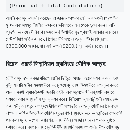
(Principal + Total Contributions)
আপনি কত সুদ উপার্জন করেছেন তা জানতে আপনার মোট অবদানগুলি (প্রাথমিক
মূলধন এবং সমস্ত নিয়মিত আমানত) ভবিষ্যতের মান থেকে হ্রাস করুন। এটি
প্রদর্শন করে যে যৌগিকতার ক্ষমতাঅর্থ উপার্জিত সুদ প্রায়শই আপনার অবদানের
মোট পরিমাণ অতিক্রম করে, বিশেষত দীর্ঘ সময়ের জন্য। উদাহরণস্বরূপ,
0300,000 অবদান, যার অর্থ আপনি $200,1 সুদ অর্জন করেছেন।
রিয়েল-ওয়ার্ল্ড ফিনান্সিয়াল প্ল্যানিংয়ে যৌগিক আগ্রহ
যৌগিক সুদ হ'ল অবসর পরিকল্পনাগুলির ভিত্তি, যেখানে কয়েক দশক অবদান এবং
বৃদ্ধি মাঝারি মাসিক সঞ্চয়গুলিকে উল্লেখযোগ্য নেস্ট ডিমগুলিতে রূপান্তর করতে
পারে। সঞ্চয়ী অ্যাকাউন্টগুলি জরুরি তহবিল এবং স্বল্পমেয়াদী লক্ষ্যগুলি বাড়াতে
সহায়তা করার জন্য যৌথ সুদ ব্যবহার করে। বিনিয়োগ অ্যাকাউন্টগুলি শেয়ার, বন্ড
এবং মিউচুয়াল ফান্ডের মাধ্যমে দীর্ঘমেয়াদী সম্পদ তৈরির জন্য যৌথীকরণকে কাজে
লাগায়। আর্থিক উপদেষ্টারা যৌগিক সুদের গণনা ব্যবহার করে ক্লায়েন্টদের তাড়াতাড়ি
শুরু করার মূল্য, অপেক্ষা করার খরচ এবং বিভিন্ন অবদান স্তরের প্রভাব বুঝতে
সহায়তা করে। ব্যাংক এবং ক্রেডিট ইউনিয়নগুলি সঞ্চয় পণ্যগুলির উপর যৌথ সুদ