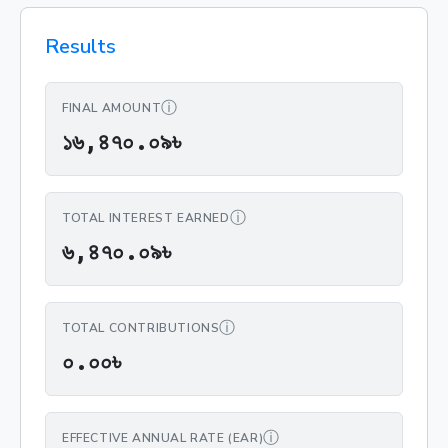
Results
ⓘ
FINAL AMOUNT
১৬,৪৭০.০৯৳
১
৬
,
৪
৭
০
.
০
৯
৳
ⓘ
TOTAL INTEREST EARNED
৬,৪৭০.০৯৳
৬
,
৪
৭
০
.
০
৯
৳
ⓘ
TOTAL CONTRIBUTIONS
০.০০৳
০
.
০
০
৳
ⓘ
EFFECTIVE ANNUAL RATE (EAR)