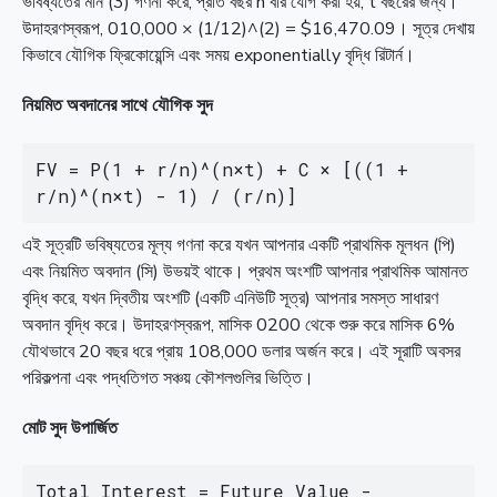
ভবিষ্যতের মান (3) গণনা করে, প্রতি বছর n বার যোগ করা হয়, t বছরের জন্য।
উদাহরণস্বরূপ, 010,000 × (1/12)^(2) = $16,470.09। সূত্র দেখায়
কিভাবে যৌগিক ফ্রিকোয়েন্সি এবং সময় exponentially বৃদ্ধি রিটার্ন।
নিয়মিত অবদানের সাথে যৌগিক সুদ
FV = P(1 + r/n)^(n×t) + C × [((1 + 
r/n)^(n×t) - 1) / (r/n)]
এই সূত্রটি ভবিষ্যতের মূল্য গণনা করে যখন আপনার একটি প্রাথমিক মূলধন (পি)
এবং নিয়মিত অবদান (সি) উভয়ই থাকে। প্রথম অংশটি আপনার প্রাথমিক আমানত
বৃদ্ধি করে, যখন দ্বিতীয় অংশটি (একটি এনিউটি সূত্র) আপনার সমস্ত সাধারণ
অবদান বৃদ্ধি করে। উদাহরণস্বরূপ, মাসিক 0200 থেকে শুরু করে মাসিক 6%
যৌথভাবে 20 বছর ধরে প্রায় 108,000 ডলার অর্জন করে। এই সূরাটি অবসর
পরিকল্পনা এবং পদ্ধতিগত সঞ্চয় কৌশলগুলির ভিত্তি।
মোট সুদ উপার্জিত
Total Interest = Future Value - 