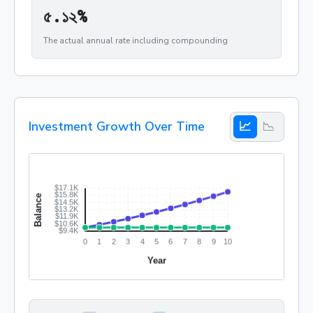
৫.১২%
৫
.
১
২
%
The actual annual rate including compounding
Investment Growth Over Time
📈
📉