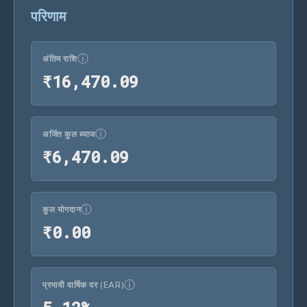
परिणाम
ⓘ
अंतिम राशि
₹16,470.09
₹
1
6
,
4
7
0
.
0
9
ⓘ
अर्जित कुल ब्याज
₹6,470.09
₹
6
,
4
7
0
.
0
9
ⓘ
कुल योगदान
₹0.00
₹
0
.
0
0
ⓘ
प्रभावी वार्षिक दर (EAR)