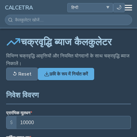
स्वास्थ्य
🌙
CALCETRA
गणित
रूपांतरण
चक्रवृद्धि ब्याज कैलकुलेटर
विज्ञान
विभिन्न चक्रवृद्धि आवृत्तियों और नियमित योगदानों के साथ चक्रवृद्धि ब्याज
निकालें।
दैनिक
↺
Reset
छवि के रूप में निर्यात करें
अन्य टूल
निवेश विवरण
प्रारंभिक मूलधन
*
$