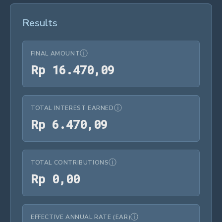
Results
ⓘ
FINAL AMOUNT
Rp 16.470,09
R
p
1
6
.
4
7
0
,
0
9
ⓘ
TOTAL INTEREST EARNED
Rp 6.470,09
R
p
6
.
4
7
0
,
0
9
ⓘ
TOTAL CONTRIBUTIONS
Rp 0,00
R
p
0
,
0
0
ⓘ
EFFECTIVE ANNUAL RATE (EAR)