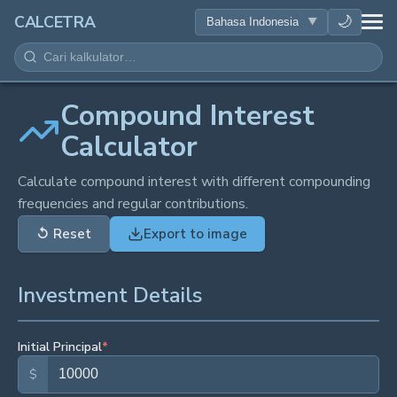
KESEHATAN
🌙
CALCETRA
MATEMATIKA
KONVERSI
Compound Interest
Calculator
SAINS
Calculate compound interest with different compounding
frequencies and regular contributions.
SEHARI-HARI
↺
Reset
Export to image
ALAT LAINNYA
Investment Details
Initial Principal
*
$