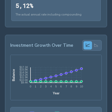
5,12%
5
,
1
2
%
The actual annual rate including compounding
Investment Growth Over Time
📈
📉