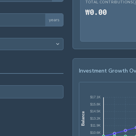
TOTAL CONTRIBUTIONS
₩0.00
₩
0
.
0
0
years
Investment Growth Ov