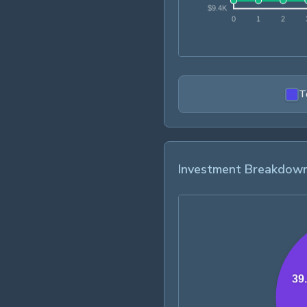
T
Investment Breakdow