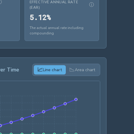
ⓘ
EFFECTIVE ANNUAL RATE
ⓘ
(EAR)
5.12%
5
.
1
2
%
The actual annual rate including
compounding
er Time
📈
📉
Line chart
Area chart