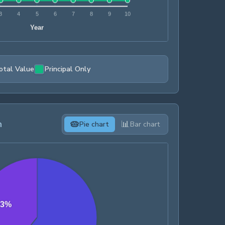
otal Value
Principal Only
n
🥧
📊
Pie chart
Bar chart