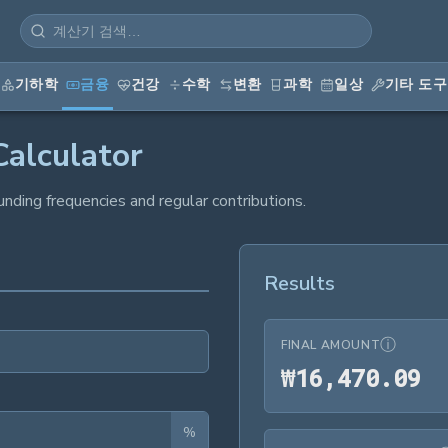
기하학
금융
건강
수학
변환
과학
일상
기타 도구
alculator
ding frequencies and regular contributions.
Results
ⓘ
FINAL AMOUNT
₩1
₩
1
6
,
4
7
0
.
0
9
%