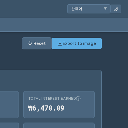
🌙
↺
Reset
Export to image
ⓘ
TOTAL INTEREST EARNED
6,470.09
₩6,470.09
₩
6
,
4
7
0
.
0
9