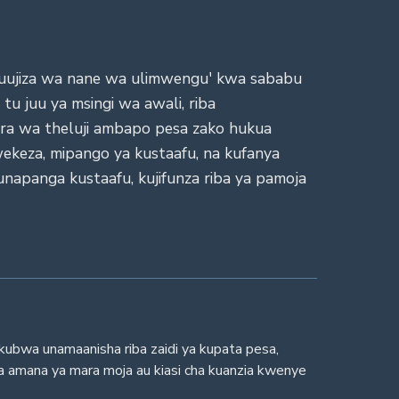
'muujiza wa nane wa ulimwengu' kwa sababu
tu juu ya msingi wa awali, riba
mpira wa theluji ambapo pesa zako hukua
wekeza, mipango ya kustaafu, na kufanya
unapanga kustaafu, kujifunza riba ya pamoja
kubwa unamaanisha riba zaidi ya kupata pesa,
 amana ya mara moja au kiasi cha kuanzia kwenye