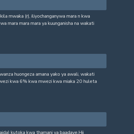
kila mwaka (r), iliyochanganywa mara n kwa
wa mara mara mara ya kuunganisha na wakati
kwanza huongeza amana yako ya awali, wakati
 mwezi kwa 6% kwa mwezi kwa miaka 20 huleta
waida) kutoka kwa thamani ya baadaye.Hii