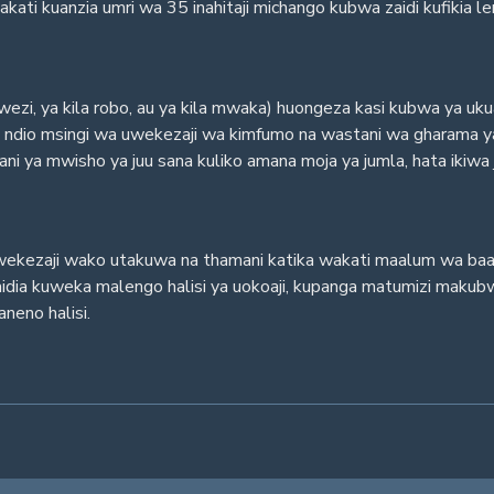
ti kuanzia umri wa 35 inahitaji michango kubwa zaidi kufikia l
zi, ya kila robo, au ya kila mwaka) huongeza kasi kubwa ya uku
Hii ndio msingi wa uwekezaji wa kimfumo na wastani wa gharama 
ya mwisho ya juu sana kuliko amana moja ya jumla, hata ikiwa ju
 uwekezaji wako utakuwa na thamani katika wakati maalum wa baad
dia kuweka malengo halisi ya uokoaji, kupanga matumizi makubwa
neno halisi.