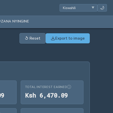
🌙
ZANA NYINGINE
↺
Reset
Export to image
ⓘ
TOTAL INTEREST EARNED
Ksh 16,470.09
Ksh 6,470.09
0
9
K
s
h
6
,
4
7
0
.
0
9