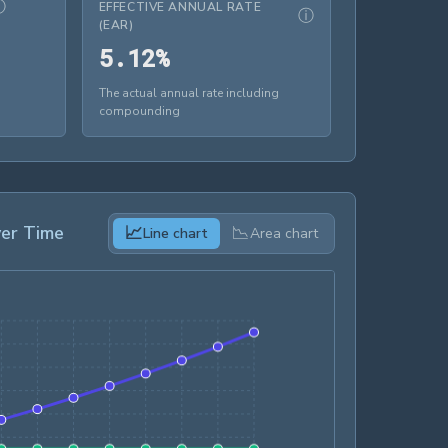
ⓘ
EFFECTIVE ANNUAL RATE
ⓘ
(EAR)
 0.00
5.12%
5
.
1
2
%
The actual annual rate including
compounding
er Time
📈
📉
Line chart
Area chart