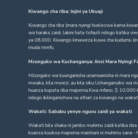
Kiwango cha riba: Injini ya Ukuaji
Kiwango cha riba (mara nyingi huelezwa kama kiwang
wa haraka zaidi, lakini hata tofauti ndogo katika 
ya 08,000. Kiwango kinaweza kuwa cha kudumu (inae
muda mrefu.
Mzunguko wa Kuchanganya: Jinsi Mara Nyingi 
Mzunguko wa kuunganisha unamaanisha ni mara nga
mwaka, kila mwezi, au kila siku.Uchanganyiko wa m
huanza kupata riba mapema.Kwa mfano, $ 10,000 kwa 
ndogo ikilinganishwa na athari za kiwango na wakati
Wakati: Sababu yenye nguvu zaidi ya wakati
Wakati bila shaka ni jambo muhimu zaidi katika rib
kuanza kuokoa mapema maishani ni muhimu sana - h