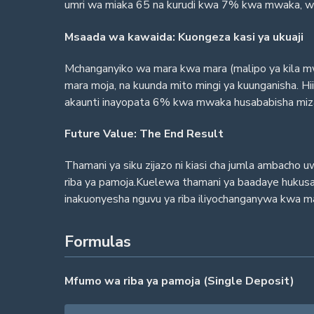
umri wa miaka 65 na kurudi kwa 7% kwa mwaka, waka
Msaada wa kawaida: Kuongeza kasi ya ukuaji
Mchanganyiko wa mara kwa mara (malipo ya kila mwe
mara moja, na kuunda mito mingi ya kuunganisha. 
akaunti inayopata 6% kwa mwaka husababisha mizani 
Future Value: The End Result
Thamani ya siku zijazo ni kiasi cha jumla ambacho
riba ya pamoja.Kuelewa thamani ya baadaye hukusai
inakuonyesha nguvu ya riba iliyochanganywa kwa ma
Formulas
Mfumo wa riba ya pamoja (Single Deposit)