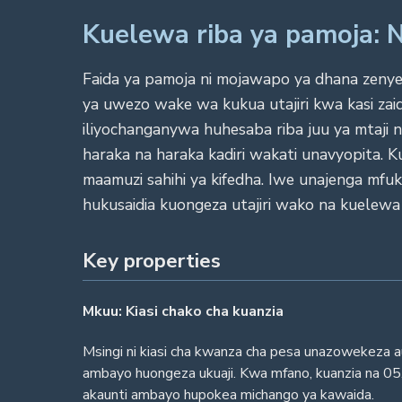
Kuelewa riba ya pamoja:
Faida ya pamoja ni mojawapo ya dhana zenye
ya uwezo wake wa kukua utajiri kwa kasi zaid
iliyochanganywa huhesaba riba juu ya mtaji n
haraka na haraka kadiri wakati unavyopita. 
maamuzi sahihi ya kifedha. Iwe unajenga mfu
hukusaidia kuongeza utajiri wako na kuelewa 
Key properties
Mkuu: Kiasi chako cha kuanzia
Msingi ni kiasi cha kwanza cha pesa unazowekeza a
ambayo huongeza ukuaji. Kwa mfano, kuanzia na 0
akaunti ambayo hupokea michango ya kawaida.