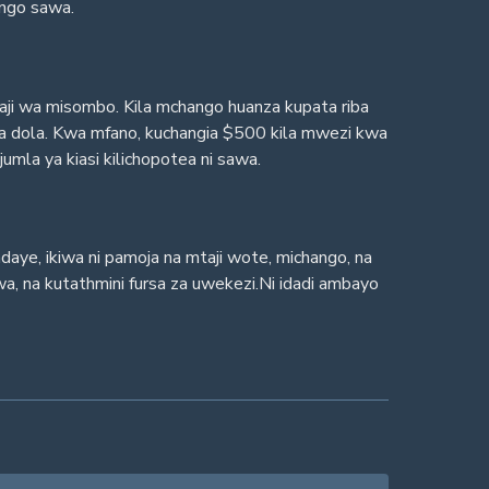
engo sawa.
aji wa misombo. Kila mchango huanza kupata riba
ya dola. Kwa mfano, kuchangia $500 kila mwezi kwa
mla ya kiasi kilichopotea ni sawa.
aye, ikiwa ni pamoja na mtaji wote, michango, na
, na kutathmini fursa za uwekezi.Ni idadi ambayo