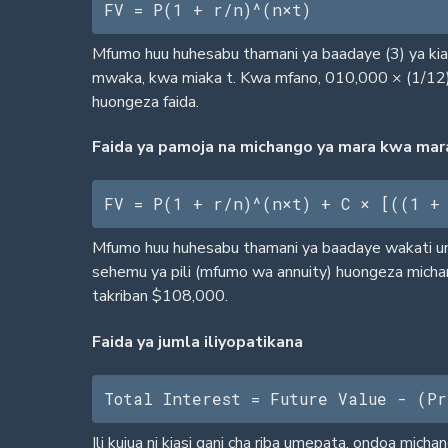
FV = P(1 + r/n)^(n×t)
Mfumo huu huhesabu thamani ya baadaye (3) ya kias
mwaka, kwa miaka t. Kwa mfano, 010,000 × (1/12)
huongeza faida.
Faida ya pamoja na michango ya mara kwa mar
FV = P(1 + r/n)^(n×t) + C × [((1 +
Mfumo huu huhesabu thamani ya baadaye wakati un
sehemu ya pili (mfumo wa annuity) huongeza mich
takriban $108,000.
Faida ya jumla iliyopatikana
Total Interest = Future Value - (Pr
Ili kujua ni kiasi gani cha riba umepata, ondoa mi