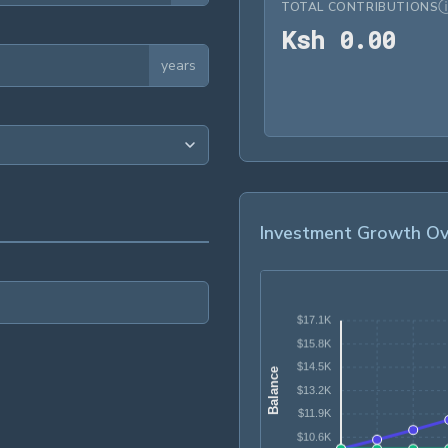
TOTAL CONTRIBUTIONS
Ksh
K
s
h
0
.
0
0
years
Investment Growth Ov