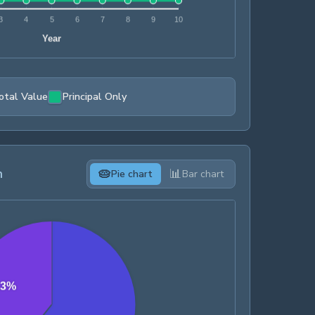
otal Value
Principal Only
n
🥧
📊
Pie chart
Bar chart