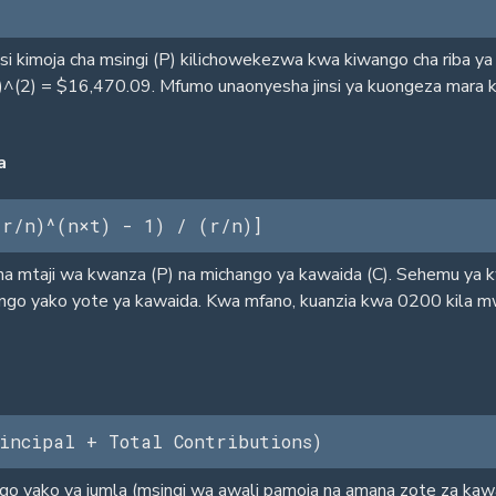
i kimoja cha msingi (P) kilichowekezwa kwa kiwango cha riba ya 
^(2) = $16,470.09. Mfumo unaonyesha jinsi ya kuongeza mara k
a
 r/n)^(n×t) - 1) / (r/n)]
a mtaji wa kwanza (P) na michango ya kawaida (C). Sehemu ya 
ango yako yote ya kawaida. Kwa mfano, kuanzia kwa 0200 kila
incipal + Total Contributions)
chango yako ya jumla (msingi wa awali pamoja na amana zote za ka