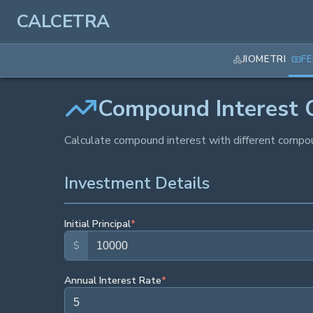
CALCETRA
JIOMETRI
F
Compound Interest C
Calculate compound interest with different compoun
Investment Details
Initial Principal
*
$
Annual Interest Rate
*