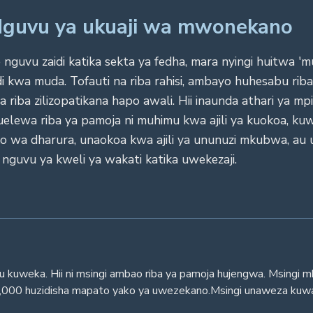
 Nguvu ya ukuaji wa mwonekano
 nguvu zaidi katika sekta ya fedha, mara nyingi huitwa 
i kwa muda. Tofauti na riba rahisi, ambayo huhesabu riba 
a riba zilizopatikana hapo awali. Hii inaunda athari ya 
Kuelewa riba ya pamoja ni muhimu kwa ajili ya kuokoa, ku
ko wa dharura, unaokoa kwa ajili ya ununuzi mkubwa, au 
nguvu ya kweli ya wakati katika uwekezaji.
u kuweka. Hii ni msingi ambao riba ya pamoja hujengwa. Msingi m
5,000 huzidisha mapato yako ya uwezekano.Msingi unaweza kuwa