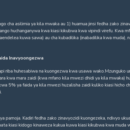
o cha asilimia ya kila mwaka au 1) huamua jinsi fedha zako zinav
viwango huchanganywa kwa kiasi kikubwa kwa vipindi virefu. Kwa m
ndelea kuwa sawa) au cha kubadilika (inabadilika kwa muda), n
Faida Inavyoongezwa
pi riba huhesabiwa na kuongezwa kwa usawa wako.Mzunguko una
ara kwa mara zaidi (kwa mfano kila mwezi dhidi ya kila mwaka) 
5% ya faida ya kila mwezi huzalisha zaidi kuliko kiasi hicho ch
.
a ya pamoja. Kadiri fedha zako zinavyozidi kuongezeka, ndivyo uk
ata kiasi kidogo kinaweza kukua kuwa kiasi kikubwa kwa muda w