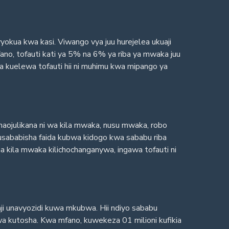
yokua kwa kasi. Viwango vya juu hurejelea ukuaji
fano, tofauti kati ya 5% na 6% ya riba ya mwaka juu
a kuelewa tofauti hii ni muhimu kwa mipango ya
ojulikana ni wa kila mwaka, nusu mwaka, robo
husababisha faida kubwa kidogo kwa sababu riba
a kila mwaka kilichochanganywa, ingawa tofauti ni
uaji unavyozidi kuwa mkubwa. Hii ndiyo sababu
a kutosha. Kwa mfano, kuwekeza 01 milioni kufikia