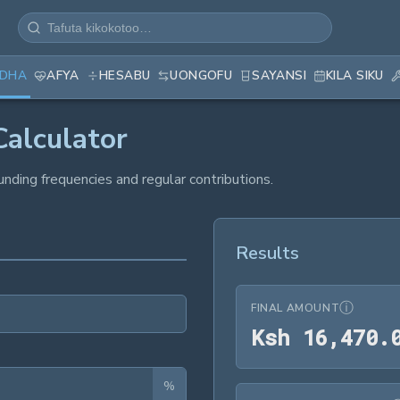
EDHA
AFYA
HESABU
UONGOFU
SAYANSI
KILA SIKU
alculator
ding frequencies and regular contributions.
Results
ⓘ
FINAL AMOUNT
K
s
h
1
6
,
4
7
0
.
%