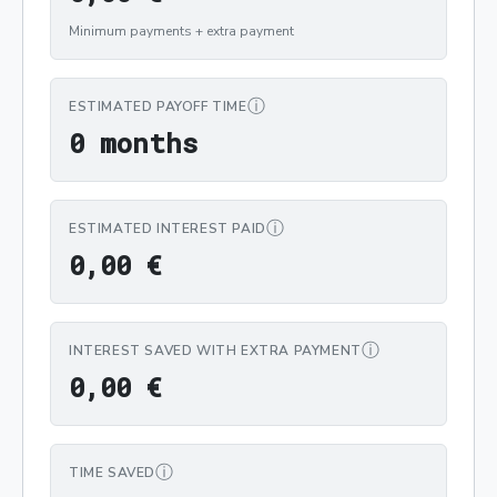
Minimum payments + extra payment
ⓘ
ESTIMATED PAYOFF TIME
0 months
0
 months
ⓘ
ESTIMATED INTEREST PAID
0,00 €
0
,
0
0
€
ⓘ
INTEREST SAVED WITH EXTRA PAYMENT
0,00 €
0
,
0
0
€
ⓘ
TIME SAVED