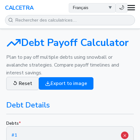
SANTÉ
🌙
CALCETRA
MATHÉMATIQUES
CONVERSIONS
Debt Payoff Calculator
SCIENCE
Plan to pay off multiple debts using snowball or
avalanche strategies. Compare payoff timelines and
interest savings.
QUOTIDIEN
↺
Reset
Export to image
AUTRES OUTILS
Debt Details
Debts
*
×
#
1