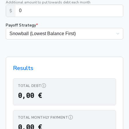
Additional amount to put towards debt each month
$
Payoff Strategy
*
Results
ⓘ
TOTAL DEBT
0,00 €
0
,
0
0
€
ⓘ
TOTAL MONTHLY PAYMENT
0,00 €
0
,
0
0
€