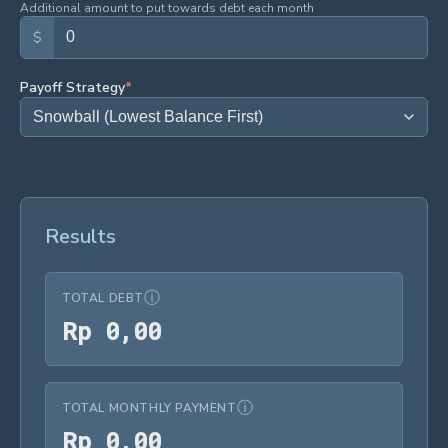
Additional amount to put towards debt each month
$
Payoff Strategy
*
Results
ⓘ
TOTAL DEBT
Rp 0,00
R
p
0
,
0
0
ⓘ
TOTAL MONTHLY PAYMENT
Rp 0,00
R
p
0
,
0
0