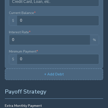
Current Balance
*
$
Interest Rate
*
%
Minimum Payment
*
$
+
Add Debt
Payoff Strategy
Extra Monthly Payment