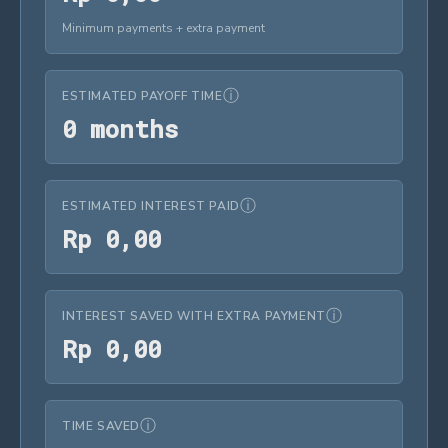
Minimum payments + extra payment
ⓘ
ESTIMATED PAYOFF TIME
0 months
0
 months
ⓘ
ESTIMATED INTEREST PAID
Rp 0,00
R
p
0
,
0
0
ⓘ
INTEREST SAVED WITH EXTRA PAYMENT
Rp 0,00
R
p
0
,
0
0
ⓘ
TIME SAVED