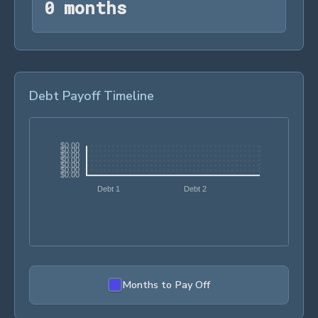
0 months
0
 months
Debt Payoff Timeline
Months to Pay Off