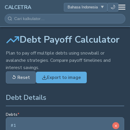
KESEHATAN
🌙
CALCETRA
MATEMATIKA
KONVERSI
Debt Payoff Calculator
SAINS
Plan to pay off multiple debts using snowball or
avalanche strategies. Compare payoff timelines and
interest savings.
SEHARI-HARI
↺
Reset
Export to image
ALAT LAINNYA
Debt Details
Debts
*
×
#
1