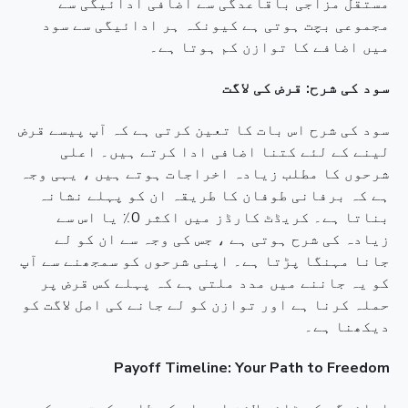
مستقل مزاجی باقاعدگی سے اضافی ادائیگی سے
مجموعی بچت ہوتی ہے کیونکہ ہر ادائیگی سے سود
میں اضافے کا توازن کم ہوتا ہے۔
سود کی شرح: قرض کی لاگت
سود کی شرح اس بات کا تعین کرتی ہے کہ آپ پیسے قرض
لینے کے لئے کتنا اضافی ادا کرتے ہیں۔ اعلی
شرحوں کا مطلب زیادہ اخراجات ہوتے ہیں ، یہی وجہ
ہے کہ برفانی طوفان کا طریقہ ان کو پہلے نشانہ
بناتا ہے۔ کریڈٹ کارڈز میں اکثر 0٪ یا اس سے
زیادہ کی شرح ہوتی ہے ، جس کی وجہ سے ان کو لے
جانا مہنگا پڑتا ہے۔ اپنی شرحوں کو سمجھنے سے آپ
کو یہ جاننے میں مدد ملتی ہے کہ پہلے کس قرض پر
حملہ کرنا ہے اور توازن کو لے جانے کی اصل لاگت کو
دیکھنا ہے۔
Payoff Timeline: Your Path to Freedom