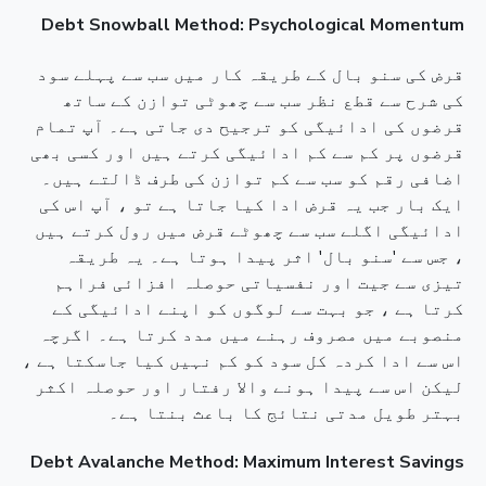
Debt Snowball Method: Psychological Momentum
قرض کی سنو بال کے طریقہ کار میں سب سے پہلے سود
کی شرح سے قطع نظر سب سے چھوٹی توازن کے ساتھ
قرضوں کی ادائیگی کو ترجیح دی جاتی ہے۔ آپ تمام
قرضوں پر کم سے کم ادائیگی کرتے ہیں اور کسی بھی
اضافی رقم کو سب سے کم توازن کی طرف ڈالتے ہیں۔
ایک بار جب یہ قرض ادا کیا جاتا ہے تو ، آپ اس کی
ادائیگی اگلے سب سے چھوٹے قرض میں رول کرتے ہیں
، جس سے 'سنو بال' اثر پیدا ہوتا ہے۔ یہ طریقہ
تیزی سے جیت اور نفسیاتی حوصلہ افزائی فراہم
کرتا ہے ، جو بہت سے لوگوں کو اپنے ادائیگی کے
منصوبے میں مصروف رہنے میں مدد کرتا ہے۔ اگرچہ
اس سے ادا کردہ کل سود کو کم نہیں کیا جاسکتا ہے ،
لیکن اس سے پیدا ہونے والا رفتار اور حوصلہ اکثر
بہتر طویل مدتی نتائج کا باعث بنتا ہے۔
Debt Avalanche Method: Maximum Interest Savings