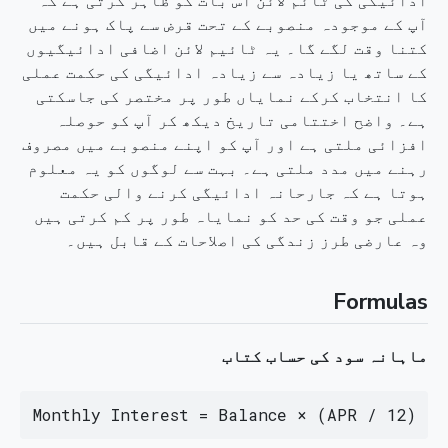
ادائیگی کی ٹائم لائن اس بات کو ظاہر کرتی ہے کہ
آپ کے موجودہ منصوبے کے تحت قرض سے پاک ہونے میں
کتنا وقت لگے گا۔ یہ ٹائیم لائن اضافی ادائیگیوں
کے ساتھ یا زیادہ سے زیادہ ادائیگی کی حکمت عملی
کا انتخاب کرکے نمایاں طور پر مختصر کی جاسکتی
ہے۔ واضح اختتامی تاریخ دیکھ کر آپ کو حوصلہ
افزائی ملتی ہے اور آپ کو اپنے منصوبے میں مصروف
رہنے میں مدد ملتی ہے۔ بہت سے لوگوں کو یہ معلوم
ہوتا ہے کہ جارحانہ ادائیگی کرنے والی حکمت
عملی جو وقت کی حد کو نمایاہ طور پر کم کرتی ہیں
وہ عارضی طرز زندگی کی اصلاحات کے قابل ہیں۔
Formulas
ماہانہ سود کی حساب کتاب
Monthly Interest = Balance × (APR / 12)