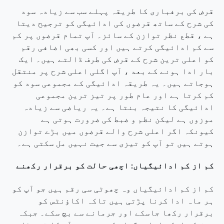
قرض کی برفباری کا طریقہ پہلے سب سے زیادہ سود
کی شرح کے ساتھ قرضوں کی ادائیگی کو ترجیح دیتا
ہے ، قطع نظر توازن کے سائز۔ آپ تمام قرضوں پر کم
سے کم ادائیگی کرتے ہیں اور کسی بھی اضافی رقم
کو اعلی ترین شرح کے قرض کی طرف ڈالتے ہیں۔ ایک
بار ادا ہونے کے بعد ، آپ اگلی اعلی شرح پر منتقل
ہوجاتے ہیں۔ یہ طریقہ ادائیگی کے مجموعی سود کو
کم کرتا ہے اور عام طور پر تیز ترین مجموعی
ادائیگی کا نتیجہ بنتا ہے۔ یہ ریاضی سے زیادہ
موزوں ہے لیکن نظم و ضبط کی ضرورت ہوتی ہے
کیونکہ اگر اعلی شرح والے قرضوں میں بڑے توازن
ہوتے ہیں تو آپ کو تیزی سے جیت نہیں مل سکتی ہے۔
کم از کم ادائیگیاں: اچھی حالت کو برقرار رکھنے
کم از کم ادائیگیاں وہ چھوٹی سی رقم ہیں جو آپ کو
ہر ماہ ادا کرنا پڑتی ہیں تاکہ اکاؤنٹس کو
برقرار رکھا جاسکے اور جرمانے سے بچ سکے۔ جبکہ