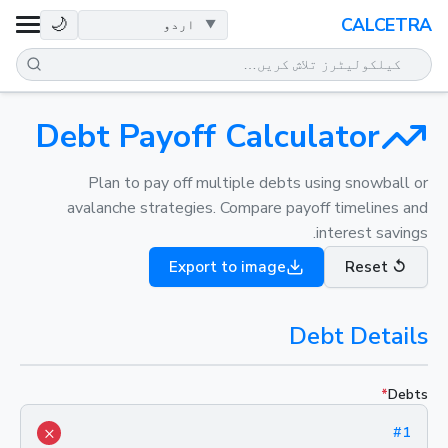
صحت
🌙
CALCETRA
ریاضی
تبدیلیاں
Debt Payoff Calculator
سائنس
Plan to pay off multiple debts using snowball or
avalanche strategies. Compare payoff timelines and
interest savings.
روزمرہ
Export to image
Reset
↺
دیگر اوزار
Debt Details
*
Debts
×
#
1