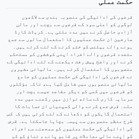
حکمت عملی
قرضوں کی ادائیگی کی منصوبہ بندی سے لاکھوں
لوگوں کو اعلی سود کے قرضوں سے بچنے اور مالی
آزادی حاصل کرنے میں مدد ملتی ہے۔ کریڈٹ کارڈ
صارفین ان حکمت عملیوں کا استعمال سالوں سے جمع
ہونے والے بیلنس کو ختم کرنے کے لئے کرتے ہیں۔
متعدد قرضوں والے افراد اپنی کوششوں کو مستحکم
کرنے اور واضح پیش رفت دیکھنے کے لئے ادائیگی کے
منصوبوں کا استعمال کرتے ہیں۔ مالیاتی مشیروں
نے قرضوں کی ادائیگی کی حکمت عملیوں کو جامع
مالیاتی منصوبوں میں شامل کیا ہے، تاکہ مؤکلوں
کو قرضوں میں کمی کو دیگر مقاصد جیسے بچت اور
سرمایہ کاری کے ساتھ توازن میں رکھنے میں مدد
ملے۔ قرض جمع کرنے والی کمپنیاں ان حسابات کا
استعمال گاہکوں کو دکھانے کے لئے کرتی ہیں کہ کس
طرح منظم منصوبوں سے پیسہ بچایا جاسکتا ہے۔ قرض
کی ادائیگی کی حکمت عملیوں کو سمجھنے سے افراد
کو اپنے مالی معاملات پر قابو پانے ، تناؤ کو کم