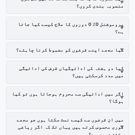
منصوبہ بندی کروں؟
پروموشنل 0٪ 0 دوروں کا علاج کیسے کیا جاتا
ہے؟
کیا مجھے اپنے قرضوں کو مضبوط کرنا چاہئے؟
کیا دو ہفتہ کی ادائیگیاں قرض کی ادائیگی
میں مدد کرسکتی ہیں؟
اگر میں ادائیگی سے محروم ہوجاتا ہوں تو کیا
ہوگا؟
میں ان قرضوں سے کیسے نمٹ سکتا ہوں جو مجھے
فوری محسوس کرتے ہیں یہاں تک کہ اگر ریاضی
متفق نہیں ہے؟