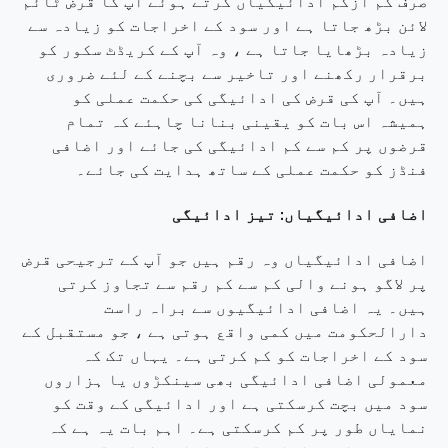
صرف کم ازکم ادائیگیاں کرتے ہوئے آپ کا قرض ٹائم
لائن بڑھ جاتا ہے اور سود کے اخراجات کو زیادہ سے
زیادہ بڑھایا جاتا ہے ، وہ آپ کے کریڈٹ سکور کو
برقرار رکھنے اور تاخیر سے بچنے کے لئے ضروری
ہیں۔ آپ کی قرض کی ادائیگی کی حکمت عملی کو
ہمیشہ اس بات کو یقینی بنانا چاہئے کہ تمام
قرضوں پر کم سے کم ادائیگی کی جائے اور اضافی
فنڈز کو حکمت عملی کے ساتھ ہدایت کی جائے۔
اضافی ادائیگیاں: تیز ادائیگی
اضافی ادائیگیاں وہ رقم ہیں جو آپ کے ترجیحی قرض
پر لاگو ہونے والی کم سے کم رقم سے تجاوز کرتی
ہیں۔ یہ اضافی ادائیگیوں سے براہ راست
دارالحکومت میں کمی واقع ہوتی ہے ، جو مستقبل کے
سود کے اخراجات کو کم کرتی ہے۔ یہاں تک کہ
معمولی اضافی ادائیگی بھی سینکڑوں یا ہزاروں
سود میں بچت کرسکتی ہے اور ادائیگی کے وقت کو
نمایاں طور پر کم کرسکتی ہے۔ اہم بات یہ ہے کہ