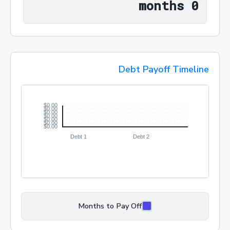
0 months
 months
0
Debt Payoff Timeline
Months to Pay Off