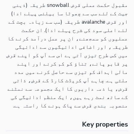
مقبول حکمت عملی قرض snowball طریقہ (ذہنی
جیت کے لئے سب سے چھوٹا سا بیلنس پہلے ادا)
اور قرض avalanche طریقہ (سب سے زیادہ بچت کے
لئے اعلی سود کی شرح پہلے ادا). ان حکمت
عملیوں کو سمجھنے، ان پر عمل درآمد کرنے کا
طریقہ، اور اضافی ادائیگیوں سے ادائیگی
میں کس طرح تیزی آتی ہے اس سے آپ کو اپنے قرض
پر قابو پانے، تناؤ کو کم کرنے اور اپنے
مالی اہداف کو تیزی سے حاصل کرنے میں مدد
ملتی ہے. چاہے آپ کریڈٹ کارڈ کے قرض، ذاتی
قرض، یا ذمہ داریوں کا ایک مجموعہ سے نمٹنے
کے ساتھ نمٹ رہے ہیں، ایک منظم ادائیگی کی
منصوبہ بندی قرض سے پاک ہونے کا راستہ ہے.
Key properties