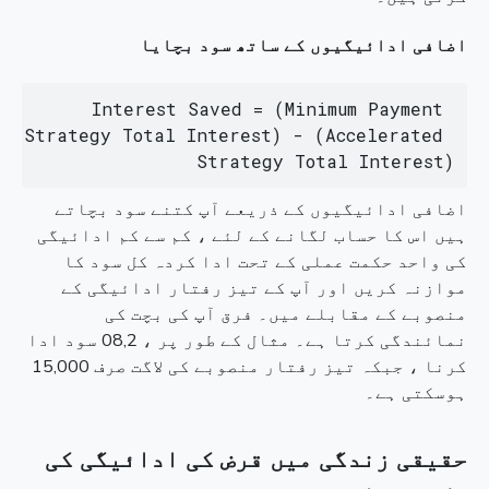
اضافی ادائیگیوں کے ساتھ سود بچایا
Interest Saved = (Minimum Payment 
Strategy Total Interest) - (Accelerated 
Strategy Total Interest)
اضافی ادائیگیوں کے ذریعے آپ کتنے سود بچاتے
ہیں اس کا حساب لگانے کے لئے ، کم سے کم ادائیگی
کی واحد حکمت عملی کے تحت ادا کردہ کل سود کا
موازنہ کریں اور آپ کے تیز رفتار ادائیگی کے
منصوبے کے مقابلے میں۔ فرق آپ کی بچت کی
نمائندگی کرتا ہے۔ مثال کے طور پر ، 08,2 سود ادا
کرنا ، جبکہ تیز رفتار منصوبے کی لاگت صرف 15,000
ہوسکتی ہے۔
حقیقی زندگی میں قرض کی ادائیگی کی