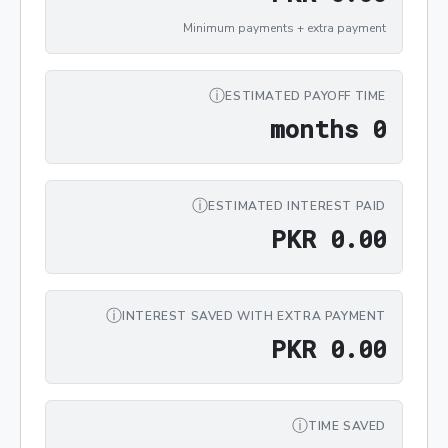
Minimum payments + extra payment
ⓘ
ESTIMATED PAYOFF TIME
0 months
 months
0
ⓘ
ESTIMATED INTEREST PAID
PKR 0.00
P
K
R
0
.
0
0
ⓘ
INTEREST SAVED WITH EXTRA PAYMENT
PKR 0.00
P
K
R
0
.
0
0
ⓘ
TIME SAVED