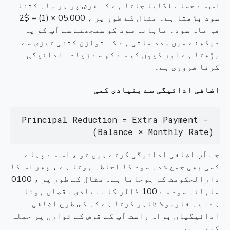
اس سے حساب لگایا جاتا ہے کہ قرض پر ہر ماہ کتنا
سود بڑھتا ہے۔ مثال کے طور پر ، 05,000 × (1) = $2
فی ماہ سود۔ ماہانہ سود کو سمجھنے سے آپ کو یہ
دیکھنے میں مدد ملتی ہے کہ توازن کتنی تیزی سے
بڑھتا ہے اور کیوں کم سے کم سے زیادہ ادائیگی
کرنا ضروری ہے۔
اضافی ادائیگی سے بنیادی کمی
Principal Reduction = Extra Payment - 
(Balance × Monthly Rate)
جب آپ اضافی ادائیگی کرتے ہیں تو ، اس سے پہلے
کسی بھی جمع شدہ سود کا احاطہ ہوتا ہے ، پھر اس کا
دارالحکومت کم ہوجاتا ہے۔ مثال کے طور پر ، 0100
ماہانہ سود سے 100 ڈالر کا بنیادی نقصان ہوتا
ہے۔ یہ فارمولا ظاہر کرتا ہے کہ کس طرح اضافی
ادائیگیاں براہ راست آپ کے قرض کے توازن پر حملہ
کرتی ہیں۔