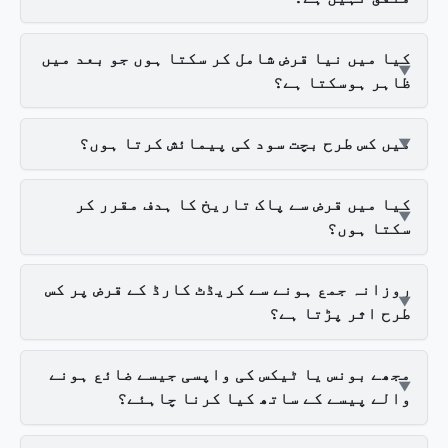
کیا میں نیا قرض شامل کر سکتا ہوں جو بعد میں
ظاہر ہوسکتا ہے؟
میں کس طرح بچت سود کی پیمائش کرتا ہوں؟
کیا میں قرض سے پاک تاریخ کا ہدف مقرر کر
سکتا ہوں؟
روزانہ جمع ہونے سے کریڈٹ کارڈ کے قرض پر کس
طرح اثر پڑتا ہے؟
مجھے بونس یا ٹیکس کی واپسی جیسے ضائع ہونے
والے پیسے کے ساتھ کیا کرنا چاہئے؟