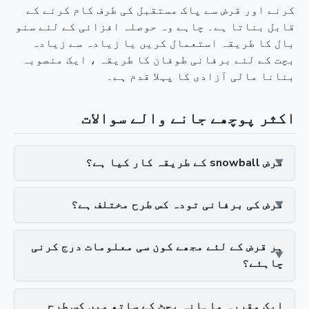
کرنے اور قرض سے پاک مستقبل کی طرف کام کرنے کے
قابل بناتا ہے۔ چاہے وہ حوصلہ افزائی کے لئے سنو
بال کا طریقہ استعمال کریں یا زیادہ سے زیادہ
بچت کے لئے برفانی طوفان کا طریقہ ، ایک منصوبہ
بنانا مالی آزادی کا پہلا قدم ہے۔
اکثر پوچھے جانے والے سوالات
قرض snowball کے طریقہ کار کیا ہے؟
قرض کی برفانی تودہ کس طرح مختلف ہے؟
ہر قرض کے لئے مجھے کون سی معلومات درج کرنی
چاہئے؟
ایک مقررہ ماہانہ بجٹ کے ساتھ میں کس طرح