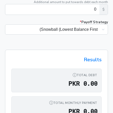
Additional amount to put towards debt each month
$
*
Payoff Strategy
Results
ⓘ
TOTAL DEBT
PKR 0.00
P
K
R
0
.
0
0
ⓘ
TOTAL MONTHLY PAYMENT
PKR 0.00
P
K
R
0
.
0
0