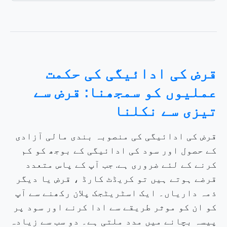
قرض کی ادائیگی کی حکمت
عملیوں کو سمجھنا: قرض سے
تیزی سے نکلنا
قرض کی ادائیگی کی منصوبہ بندی مالی آزادی
کے حصول اور سود کی ادائیگی کے بوجھ کو کم
کرنے کے لئے ضروری ہے. جب آپ کے پاس متعدد
قرضے ہوتے ہیں تو کریڈٹ کارڈ ، قرض یا دیگر
ذمہ داریاں۔ ایک اسٹریٹجک پلان رکھنے سے آپ
کو ان کو موثر طریقے سے ادا کرنے اور سود پر
پیسہ بچانے میں مدد ملتی ہے۔ دو سب سے زیادہ