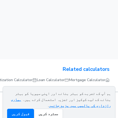
Related calculators
ization Calculator
Loan Calculator
Mortgage Calculator
ہم آپ کے تجربے کو بہتر بنانے اور اپنی سیویا کو بہتر
بنانے کے لیے کوکیز اور تجزیہ استعمال کرتے ہیں۔
ہماری
رازداری کی پالیسی میں مزید جانیں
.
About us
Privacy policy
Terms of service
Contact us
مسترد کریں
قبول کریں
© 2026 CALCETRA. All rights reserved.