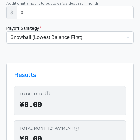
Additional amount to put towards debt each month
$
Payoff Strategy
*
Results
ⓘ
TOTAL DEBT
¥0.00
¥
0
.
0
0
ⓘ
TOTAL MONTHLY PAYMENT
¥0.00
¥
0
.
0
0