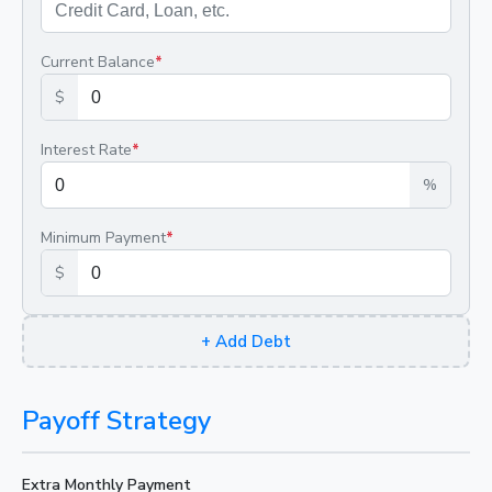
Current Balance
*
$
Interest Rate
*
%
Minimum Payment
*
$
+
Add Debt
Payoff Strategy
Extra Monthly Payment