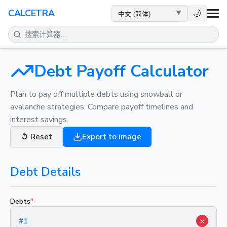
健康
🌙
CALCETRA
数学
转换
Debt Payoff Calculator
科学
Plan to pay off multiple debts using snowball or
avalanche strategies. Compare payoff timelines and
interest savings.
日常
↺
Reset
Export to image
其他工具
Debt Details
Debts
*
×
#
1