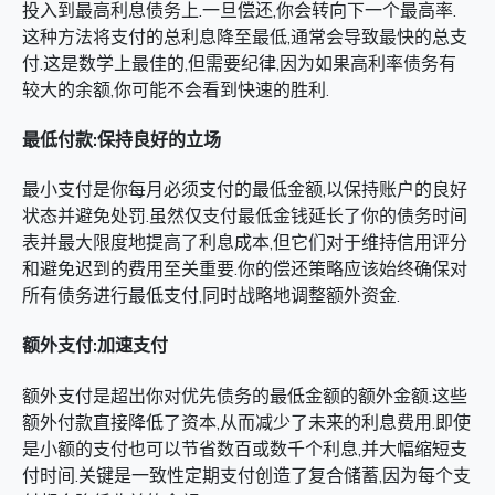
投入到最高利息债务上.一旦偿还,你会转向下一个最高率.
这种方法将支付的总利息降至最低,通常会导致最快的总支
付.这是数学上最佳的,但需要纪律,因为如果高利率债务有
较大的余额,你可能不会看到快速的胜利.
最低付款:保持良好的立场
最小支付是你每月必须支付的最低金额,以保持账户的良好
状态并避免处罚.虽然仅支付最低金钱延长了你的债务时间
表并最大限度地提高了利息成本,但它们对于维持信用评分
和避免迟到的费用至关重要.你的偿还策略应该始终确保对
所有债务进行最低支付,同时战略地调整额外资金.
额外支付:加速支付
额外支付是超出你对优先债务的最低金额的额外金额.这些
额外付款直接降低了资本,从而减少了未来的利息费用.即使
是小额的支付也可以节省数百或数千个利息,并大幅缩短支
付时间.关键是一致性定期支付创造了复合储蓄,因为每个支