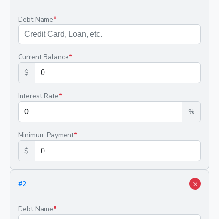
Debt Name
*
Current Balance
*
$
Interest Rate
*
%
Minimum Payment
*
$
×
#
2
Debt Name
*