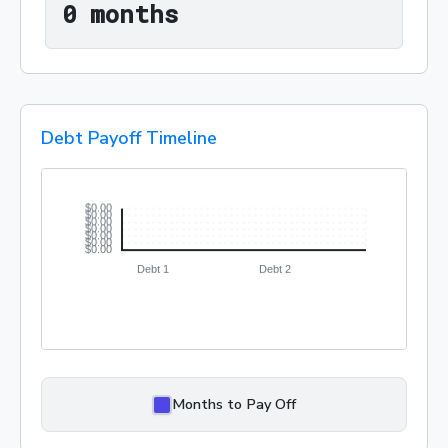
0 months
0
 months
Debt Payoff Timeline
Months to Pay Off