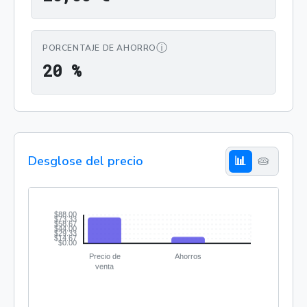
ⓘ
PORCENTAJE DE AHORRO
20 %
2
0
%
Desglose del precio
📊
🥧