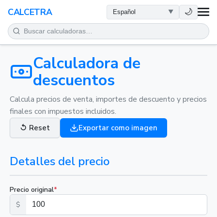
SALUD
🌙
CALCETRA
MATEMÁTICAS
CONVERSIONES
Calculadora de
descuentos
CIENCIA
Calcula precios de venta, importes de descuento y precios
finales con impuestos incluidos.
COTIDIANO
↺
Reset
Exportar como imagen
OTRAS HERRAMIENTAS
Detalles del precio
Precio original
*
$