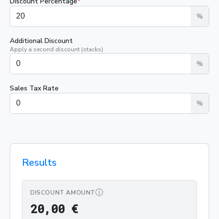
Discount Percentage
*
%
Additional Discount
Apply a second discount (stacks)
%
Sales Tax Rate
%
Results
ⓘ
DISCOUNT AMOUNT
20,00 €
2
0
,
0
0
€