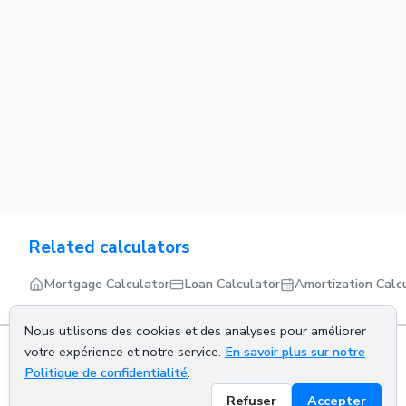
Related calculators
Mortgage Calculator
Loan Calculator
Amortization Calc
Nous utilisons des cookies et des analyses pour améliorer
votre expérience et notre service.
En savoir plus sur notre
Politique de confidentialité
.
About us
Privacy policy
Terms of service
Contact us
Refuser
Accepter