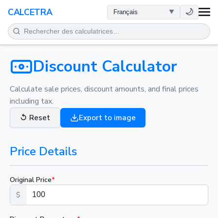
SANTÉ
🌙
CALCETRA
MATHÉMATIQUES
CONVERSIONS
Discount Calculator
SCIENCE
Calculate sale prices, discount amounts, and final prices
including tax.
QUOTIDIEN
↺
Reset
Export to image
AUTRES OUTILS
Price Details
Original Price
*
$