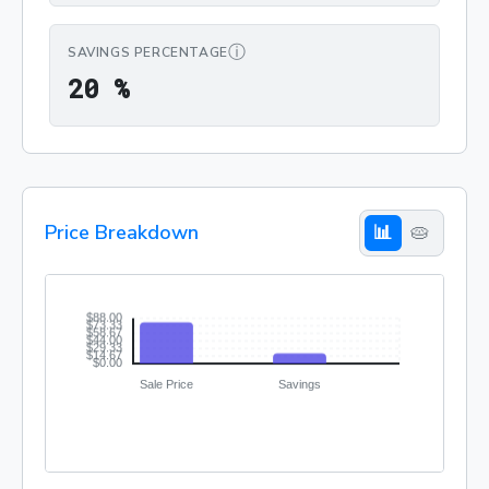
ⓘ
SAVINGS PERCENTAGE
20 %
2
0
%
Price Breakdown
📊
🥧