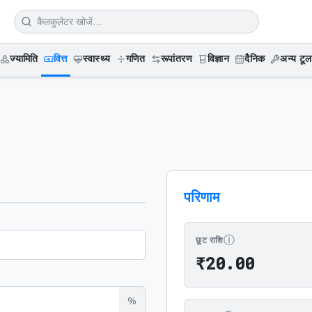
ज्यामिति
वित्त
स्वास्थ्य
गणित
रूपांतरण
विज्ञान
दैनिक
अन्य टूल
परिणाम
ⓘ
छूट राशि
₹20.00
₹
2
0
.
0
0
%