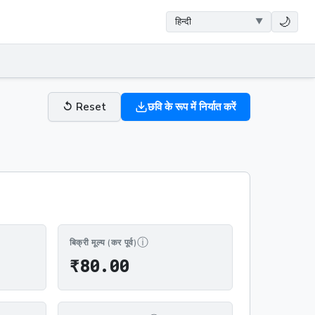
🌙
↺
Reset
छवि के रूप में निर्यात करें
ⓘ
बिक्री मूल्य (कर पूर्व)
₹80.00
₹
8
0
.
0
0