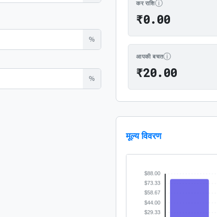
ⓘ
कर राशि
₹0.00
₹
0
.
0
0
%
ⓘ
आपकी बचत
₹20.00
₹
2
0
.
0
0
%
मूल्य विवरण