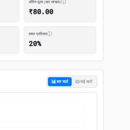
ⓘ
अंतिम मूल्य (कर पश्चात)
₹80.00
₹
8
0
.
0
0
ⓘ
बचत प्रतिशत
20%
2
0
%
📊
🥧
बार चार्ट
पाई चार्ट