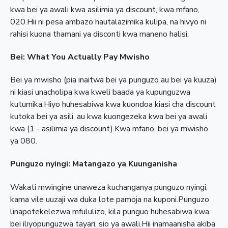
kwa bei ya awali kwa asilimia ya discount, kwa mfano,
020.Hii ni pesa ambazo hautalazimika kulipa, na hivyo ni
rahisi kuona thamani ya disconti kwa maneno halisi.
Bei: What You Actually Pay Mwisho
Bei ya mwisho (pia inaitwa bei ya punguzo au bei ya kuuza)
ni kiasi unacholipa kwa kweli baada ya kupunguzwa
kutumika.Hiyo huhesabiwa kwa kuondoa kiasi cha discount
kutoka bei ya asili, au kwa kuongezeka kwa bei ya awali
kwa (1 - asilimia ya discount).Kwa mfano, bei ya mwisho
ya 080.
Punguzo nyingi: Matangazo ya Kuunganisha
Wakati mwingine unaweza kuchanganya punguzo nyingi,
kama vile uuzaji wa duka lote pamoja na kuponi.Punguzo
linapotekelezwa mfululizo, kila punguo huhesabiwa kwa
bei iliyopunguzwa tayari, sio ya awali.Hii inamaanisha akiba