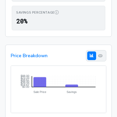
ⓘ
SAVINGS PERCENTAGE
20%
2
0
%
Price Breakdown
📊
🥧