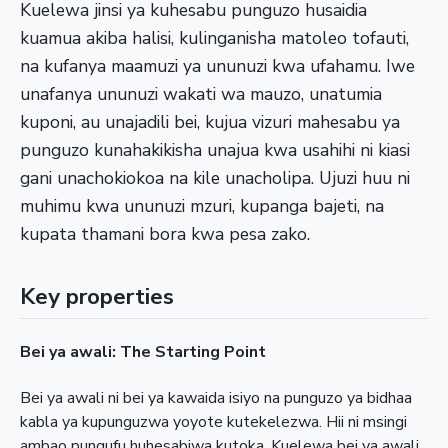
Kuelewa jinsi ya kuhesabu punguzo husaidia
kuamua akiba halisi, kulinganisha matoleo tofauti,
na kufanya maamuzi ya ununuzi kwa ufahamu. Iwe
unafanya ununuzi wakati wa mauzo, unatumia
kuponi, au unajadili bei, kujua vizuri mahesabu ya
punguzo kunahakikisha unajua kwa usahihi ni kiasi
gani unachokiokoa na kile unacholipa. Ujuzi huu ni
muhimu kwa ununuzi mzuri, kupanga bajeti, na
kupata thamani bora kwa pesa zako.
Key properties
Bei ya awali: The Starting Point
Bei ya awali ni bei ya kawaida isiyo na punguzo ya bidhaa
kabla ya kupunguzwa yoyote kutekelezwa. Hii ni msingi
ambao pungufu huhesabiwa kutoka. Kuelewa bei ya awali