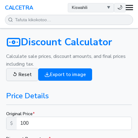
AFYA
🌙
CALCETRA
HESABU
UONGOFU
Discount Calculator
SAYANSI
Calculate sale prices, discount amounts, and final prices
including tax.
KILA SIKU
↺
Reset
Export to image
ZANA NYINGINE
Price Details
Original Price
*
$