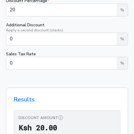
Discount Percentage
*
%
Additional Discount
Apply a second discount (stacks)
%
Sales Tax Rate
%
Results
ⓘ
DISCOUNT AMOUNT
Ksh 20.00
K
s
h
2
0
.
0
0