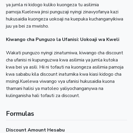
ya jumla ni kidogo kuliko kuongeza tu asilimia
pamoja.Kuelewa jinsi punguzaji nyingi zinavyofanya kazi
hukusaidia kuongeza uokoaji na kuepuka kuchanganyikiwa
juu ya bei za mwisho.
Kiwango cha Punguzo la Ufanisi: Uokoaji wa Kweli
Wakati punguzo nyingi zinatumiwa, kiwango cha discount
cha ufanisi ni kupunguzwa kwa asilimia ya jumla kutoka
kwa bei ya asili. Hii ni tofauti na kuongeza asilimia pamoja
kwa sababu kila discount inatumika kwa kiasi kidogo cha
msingi.Kuelewa viwango vya ufanisi hukusaidia kuona
thamani halisi ya matoleo yaliyochanganywa na
kulinganisha hali tofauti za discount.
Formulas
Discount Amount Hesabu