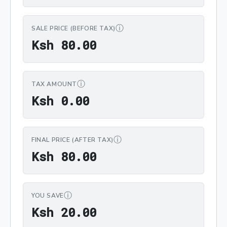
ⓘ
SALE PRICE (BEFORE TAX)
Ksh 80.00
K
s
h
8
0
.
0
0
ⓘ
TAX AMOUNT
Ksh 0.00
K
s
h
0
.
0
0
ⓘ
FINAL PRICE (AFTER TAX)
Ksh 80.00
K
s
h
8
0
.
0
0
ⓘ
YOU SAVE
Ksh 20.00
K
s
h
2
0
.
0
0