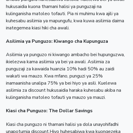
hukusaidia kuona thamani halisi ya punguzaji na
kulinganisha matoleo tofauti. Pia ni muhimu kwa ajili ya
kuhesabu asilimia ya mapungufu, kwa kuwa asilimia daima
inategemea kiasi hiki cha awali.
Asilimia ya Punguzo: Kiwango cha Kupunguza
Asilimia ya punguzo ni kiwango ambacho bei hupunguzwa,
ikielezwa kama asilimia ya bei ya awali. Asilimia za
punguzaji za kawaida huanzia 10% hadi 50% au zaidi
wakati wa mauzo. Kwa mfano, punguzi ya 25%
inamaanisha unalipa 75% ya bei hiyo ya asili. Kuelewa
asilimia za discount hukusaidia haraka kuhesabu akiba na
kulinganisha matoleo tofauti ya mauzo ya mauzi.
Kiasi cha Punguzo: The Dollar Savings
Kiasi cha punguzo ni thamani halisi ya dola unayohifadhi
unapotumia discount.Hiyo huhesabiwa kwa kuongezeka