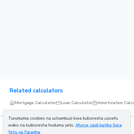
Related calculators
Mortgage Calculator
Loan Calculator
Amortization Calc
Tunatumia cookies na uchambuzi kwa kuboresha uzoefu
wako na kuiboresha huduma yetu.
Jifunze zaidi katika Sera
Yetu ya Faragha
.
About us
Privacy policy
Terms of service
Contact us