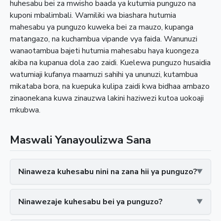
huhesabu bei za mwisho baada ya kutumia punguzo na
kuponi mbalimbali. Wamiliki wa biashara hutumia
mahesabu ya punguzo kuweka bei za mauzo, kupanga
matangazo, na kuchambua vipande vya faida. Wanunuzi
wanaotambua bajeti hutumia mahesabu haya kuongeza
akiba na kupanua dola zao zaidi. Kuelewa punguzo husaidia
watumiaji kufanya maamuzi sahihi ya ununuzi, kutambua
mikataba bora, na kuepuka kulipa zaidi kwa bidhaa ambazo
zinaonekana kuwa zinauzwa lakini haziwezi kutoa uokoaji
mkubwa.
Maswali Yanayoulizwa Sana
Ninaweza kuhesabu nini na zana hii ya punguzo?
Ninawezaje kuhesabu bei ya punguzo?