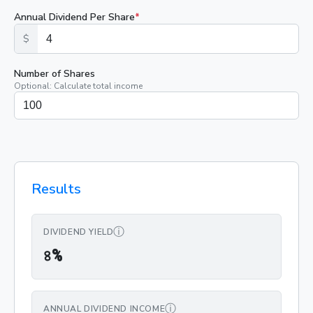
Annual Dividend Per Share
*
$
Number of Shares
Optional: Calculate total income
Results
ⓘ
DIVIDEND YIELD
৪%
৪
%
ⓘ
ANNUAL DIVIDEND INCOME