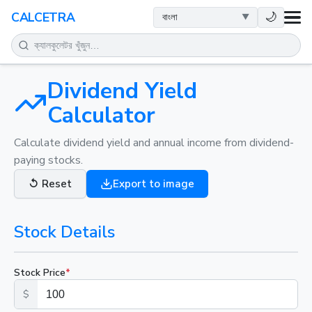
স्বাস্থ্य
🌙
CALCETRA
গণিত
রূপান্তর
Dividend Yield
Calculator
বিজ্ঞান
Calculate dividend yield and annual income from dividend-
paying stocks.
দৈনন্দিন
↺
Reset
Export to image
অন्যান্য সরঞ্জাম
Stock Details
Stock Price
*
$