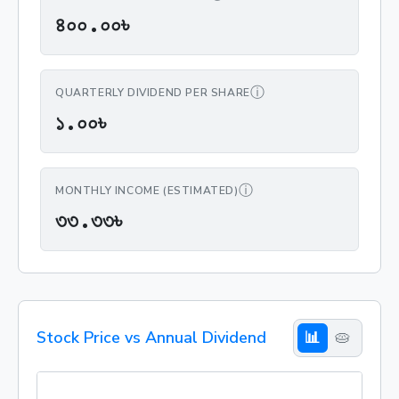
৪০০.০০৳
৪
০
০
.
০
০
৳
ⓘ
QUARTERLY DIVIDEND PER SHARE
১.০০৳
১
.
০
০
৳
ⓘ
MONTHLY INCOME (ESTIMATED)
৩৩.৩৩৳
৩
৩
.
৩
৩
৳
Stock Price vs Annual Dividend
📊
🥧