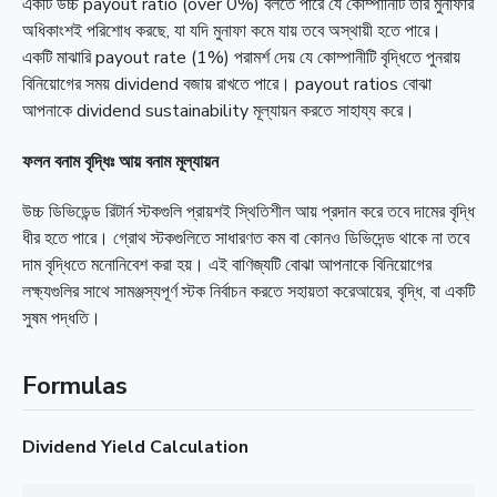
একটি উচ্চ payout ratio (over 0%) বলতে পারে যে কোম্পানিটি তার মুনাফার
অধিকাংশই পরিশোধ করছে, যা যদি মুনাফা কমে যায় তবে অস্থায়ী হতে পারে।
একটি মাঝারি payout rate (1%) পরামর্শ দেয় যে কোম্পানীটি বৃদ্ধিতে পুনরায়
বিনিয়োগের সময় dividend বজায় রাখতে পারে। payout ratios বোঝা
আপনাকে dividend sustainability মূল্যায়ন করতে সাহায্য করে।
ফলন বনাম বৃদ্ধিঃ আয় বনাম মূল্যায়ন
উচ্চ ডিভিডেন্ড রিটার্ন স্টকগুলি প্রায়শই স্থিতিশীল আয় প্রদান করে তবে দামের বৃদ্ধি
ধীর হতে পারে। গ্রোথ স্টকগুলিতে সাধারণত কম বা কোনও ডিভিদেন্ড থাকে না তবে
দাম বৃদ্ধিতে মনোনিবেশ করা হয়। এই বাণিজ্যটি বোঝা আপনাকে বিনিয়োগের
লক্ষ্যগুলির সাথে সামঞ্জস্যপূর্ণ স্টক নির্বাচন করতে সহায়তা করেআয়ের, বৃদ্ধি, বা একটি
সুষম পদ্ধতি।
Formulas
Dividend Yield Calculation