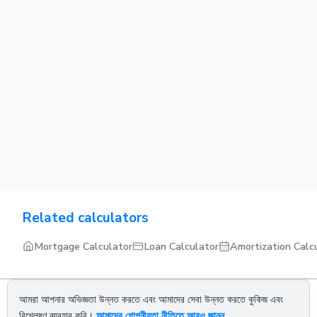
Related calculators
Mortgage Calculator
Loan Calculator
Amortization Calc
আমরা আপনার অভিজ্ঞতা উন্নত করতে এবং আমাদের সেবা উন্নত করতে কুকিজ এবং
About us
Privacy policy
Terms of service
Contact us
বিশ্লেষণ ব্যবহার করি।
আমাদের গোপনীয়তা নীতিতে আরও জানুন
.