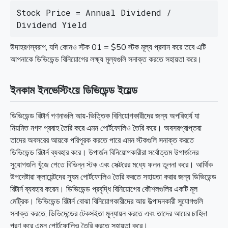
Stock Price = Annual Dividend / 
Dividend Yield
উদাহরণস্বরূপ, যদি কোনও স্টক 01 = $50 স্টক মূল্য প্রদান করে তবে এটি
আপনাকে ডিভিডেন্ড বিনিয়োগের লক্ষ্য মূল্যগুলি সনাক্ত করতে সহায়তা করে।
ইনকাম ইনভেস্টিংয়ে ডিভিডেন্ড ইয়েল্ড
ডিভিডেন্ড রিটার্ন গণনাগুলি আয়-ভিত্তিক বিনিয়োগকারীদের জন্য অপরিহার্য যা
নিয়মিত নগদ প্রবাহ তৈরি করে এমন পোর্টফোলিও তৈরি করে। অবসরপ্রাপ্তরা
তাদের অবসরের আয়কে পরিপূরক করতে পারে এমন স্টকগুলি সনাক্ত করতে
ডিভিডেন্ড রিটার্ন ব্যবহার করে। উপার্জন বিনিয়োগকারীরা সর্বোত্তম উপার্জনের
সুযোগগুলি খুঁজে পেতে বিভিন্ন স্টক এবং সেক্টরের মধ্যে ফলন তুলনা করে। আর্থিক
উপদেষ্টারা ক্লায়েন্টদের সুষম পোর্টফোলিও তৈরি করতে সহায়তা করার জন্য ডিভিডেন্ড
রিটার্ন ব্যবহার করেন। ডিভিডেন্ড প্রবৃদ্ধি বিনিয়োগের কৌশলগুলির একটি মূল
মেট্রিক। ডিভিডেন্ড রিটার্ন বোঝা বিনিয়োগকারীদের আয় উত্পাদনকারী সুযোগগুলি
সনাক্ত করতে, ডিভিদেন্ডের টেকসইতা মূল্যায়ন করতে এবং তাদের আয়ের চাহিদা
পূরণ করে এমন পোর্টফোলিও তৈরি করতে সহায়তা করে।