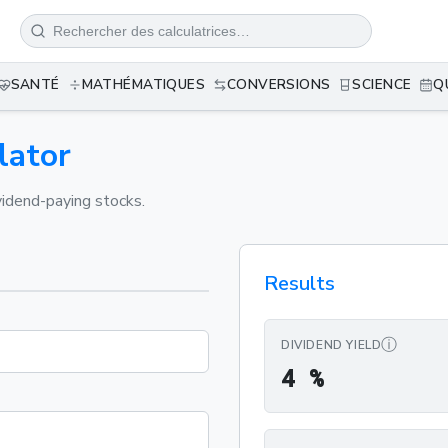
SANTÉ
MATHÉMATIQUES
CONVERSIONS
SCIENCE
Q
lator
vidend-paying stocks.
Results
ⓘ
DIVIDEND YIELD
4 %
4
%