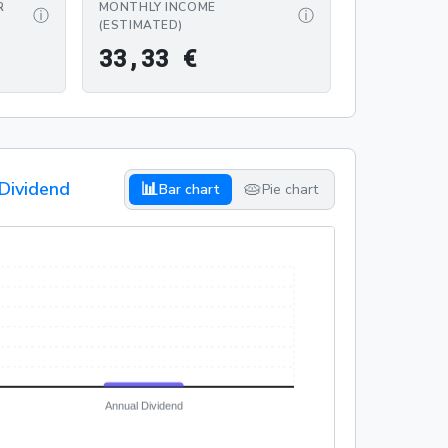
R
MONTHLY INCOME
ⓘ
ⓘ
(ESTIMATED)
33,33 €
3
3
,
3
3
€
 Dividend
📊
🥧
Bar chart
Pie chart