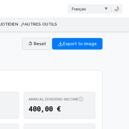
🌙
UOTIDIEN
AUTRES OUTILS
↺
Reset
Export to image
ⓘ
ANNUAL DIVIDEND INCOME
400,00 €
4
0
0
,
0
0
€