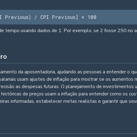
I Previous) / CPI Previous] × 100
os de tempo usando dados de 1. Por exemplo, se 2 fosse 250 no 
iro
nejamento da aposentadoria, ajudando as pessoas a entender o qu
alariais usam ajustes de inflação para mostrar se os aumentos
precisão as despesas futuras. O planejamento de investimentos u
s históricas de preços usam a inflação para entender como os c
nceiras informadas, estabelecer metas realistas e garantir que s