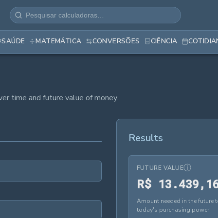
SAÚDE
MATEMÁTICA
CONVERSÕES
CIÊNCIA
COTIDI
ver time and future value of money.
Results
ⓘ
FUTURE VALUE
R
$
1
3
.
4
3
9
,
1
Amount needed in the future 
today's purchasing power