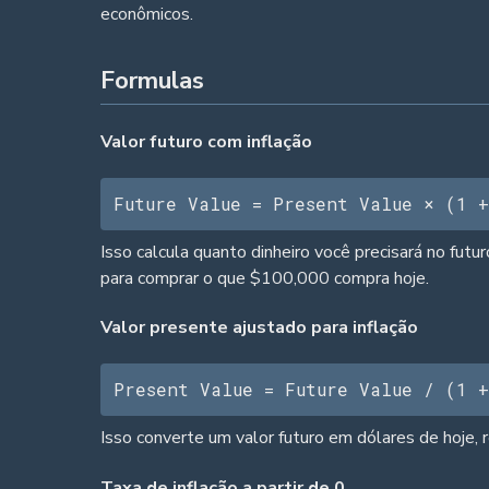
econômicos.
Formulas
Valor futuro com inflação
Future Value = Present Value × (1 +
Isso calcula quanto dinheiro você precisará no f
para comprar o que $100,000 compra hoje.
Valor presente ajustado para inflação
Present Value = Future Value / (1 +
Isso converte um valor futuro em dólares de hoje,
Taxa de inflação a partir de 0