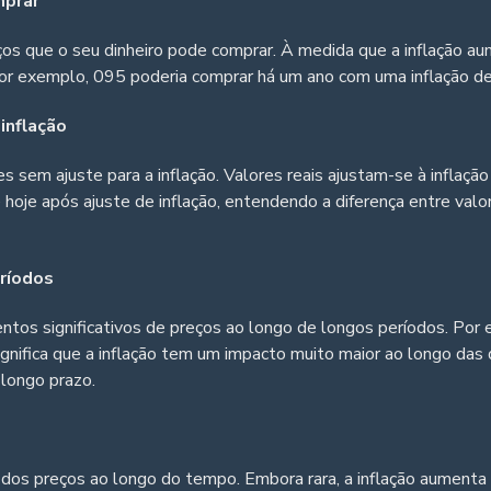
mprar
os que o seu dinheiro pode comprar. À medida que a inflação au
r exemplo, 095 poderia comprar há um ano com uma inflação d
inflação
s sem ajuste para a inflação. Valores reais ajustam-se à inflaç
oje após ajuste de inflação, entendendo a diferença entre valor
eríodos
os significativos de preços ao longo de longos períodos. Por e
ignifica que a inflação tem um impacto muito maior ao longo da
 longo prazo.
o dos preços ao longo do tempo. Embora rara, a inflação aument