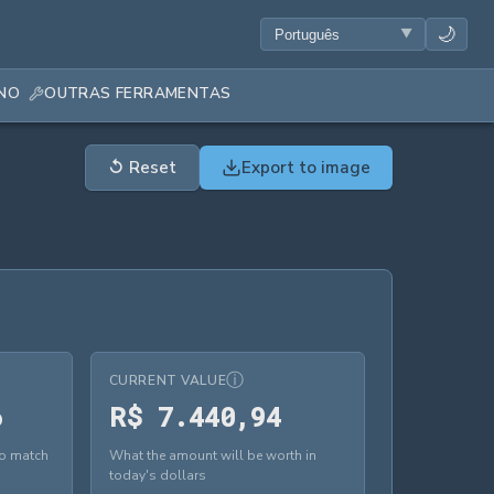
🌙
ANO
OUTRAS FERRAMENTAS
↺
Reset
Export to image
ⓘ
CURRENT VALUE
R$ 13.439,16
R$ 7.440,94
6
R
$
7
.
4
4
0
,
9
4
to match
What the amount will be worth in
today's dollars