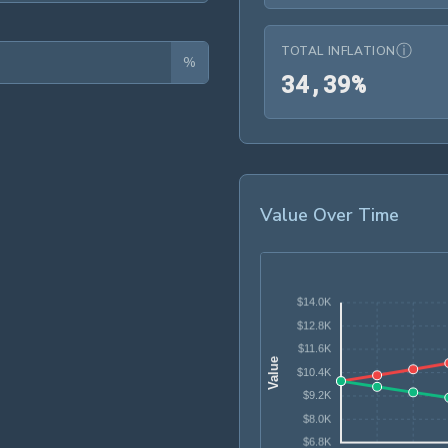
ⓘ
TOTAL INFLATION
%
34,39
3
4
,
3
9
%
Value Over Time