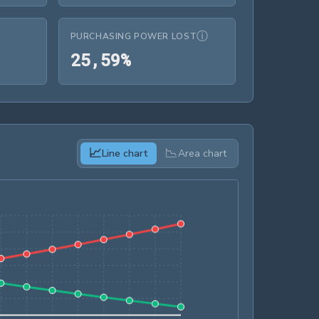
ⓘ
PURCHASING POWER LOST
%
25,59%
2
5
,
5
9
%
📈
📉
Line chart
Area chart