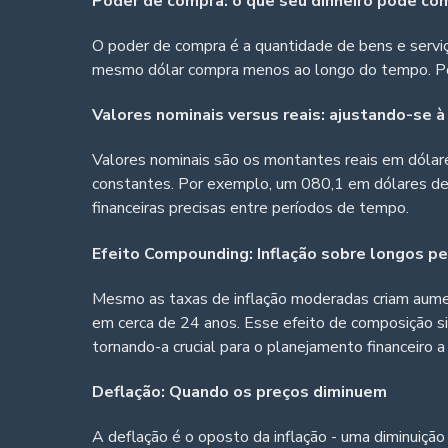
Poder de compra: o que seu dinheiro pode co
O poder de compra é a quantidade de bens e serviç
mesmo dólar compra menos ao longo do tempo. Po
Valores nominais versus reais: ajustando-se à 
Valores nominais são os montantes reais em dólare
constantes. Por exemplo, um 080,1 em dólares de h
financeiras precisas entre períodos de tempo.
Efeito Compounding: Inflação sobre longos p
Mesmo as taxas de inflação moderadas criam aument
em cerca de 24 anos. Esse efeito de composição s
tornando-a crucial para o planejamento financeiro a
Deflação: Quando os preços diminuem
A deflação é o oposto da inflação - uma diminuiçã